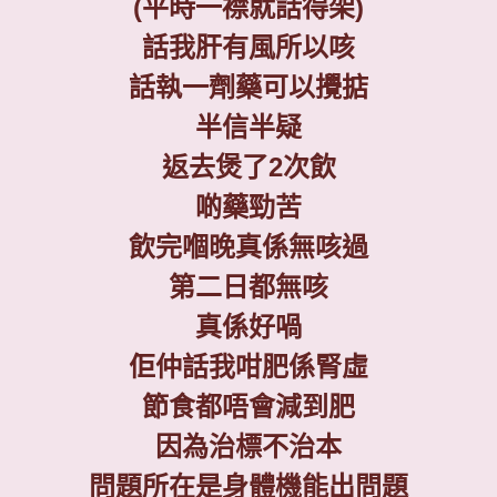
(
平時一襟就話得架
)
話我肝有風所以咳
話執一劑藥可以攪掂
半信半疑
返去煲了
2
次飲
啲藥勁苦
飲完嗰晚真係無咳過
第二日都無咳
真係好喎
佢仲話我咁肥係腎虛
節食都唔會減到肥
因為治標不治本
問題所在是身體機能出問題