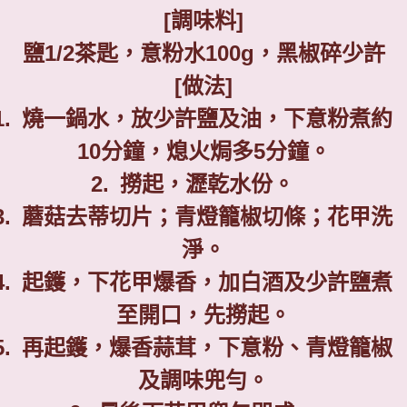
[
調味料
]
鹽
1/2
茶匙，意粉水
100g
，黑椒碎少許
[
做法
]
1.
燒一鍋水，放少許鹽及油，下意粉煮約
10
分鐘，熄火焗多
5
分鐘。
2.
撈起，瀝乾水份。
3.
蘑菇去蒂切片；青燈籠椒切條；花甲洗
淨。
4.
起鑊，下花甲爆香，加白酒及少許鹽煮
至開口，先撈起。
5.
再起鑊，爆香蒜茸，下意粉、青燈籠椒
及調味兜勻。