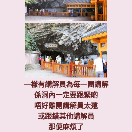
一樣有講解員為每一團講解
係洞內一定要跟緊啲
唔好離開講解員太遠
或跟錯其他講解員
那便麻煩了