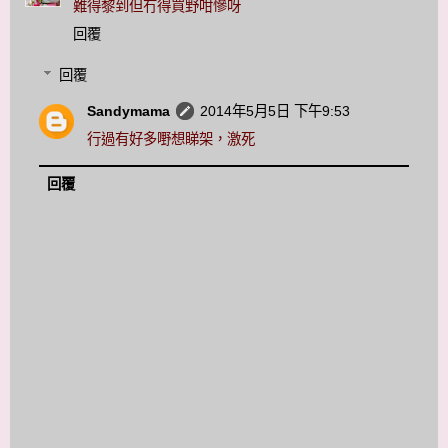
難得黎到但冇得買野咁慘呀
回覆
回覆
Sandymama
2014年5月5日 下午9:53
行過有好多嘢想睇架，激死
回覆