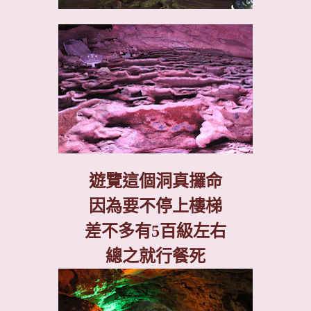
遊覽這個洞真攞命
因為要不停上樓梯
差不多有
5
百級左右
總之就行餐死