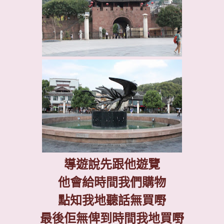
導遊說先跟他遊覽
他會給時間我們購物
點知我地聽話無買嘢
最後佢無俾到時間我地買嘢