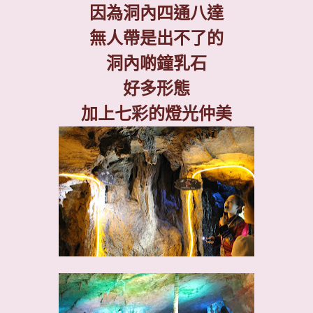
因為洞內四通八達
無人帶是出不了的
洞內啲鐘乳石
好多形態
加上七彩的燈光仲美