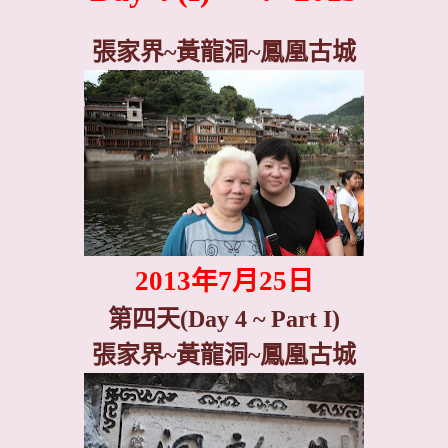
張家界~黃龍洞~鳳凰古城
2013
年
7
月
25
日
第四天
(Day 4 ~ Part I)
張家界
~
黃龍洞
~
鳳凰古城