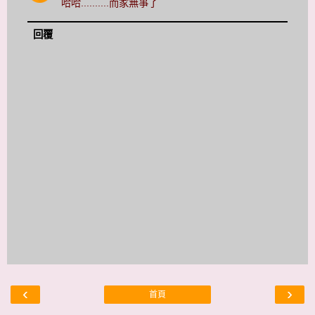
哈哈..........而家無事了
回覆
‹
›
首頁