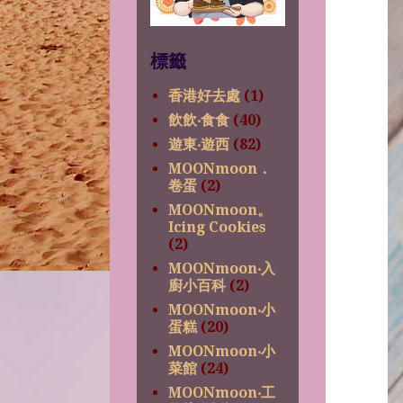
標籤
香港好去處
(1)
飲飲‧食食
(40)
遊東‧遊西
(82)
MOONmoon．
卷蛋
(2)
MOONmoon。
Icing Cookies
(2)
MOONmoon‧入
廚小百科
(2)
MOONmoon‧小
蛋糕
(20)
MOONmoon‧小
菜館
(24)
MOONmoon‧工