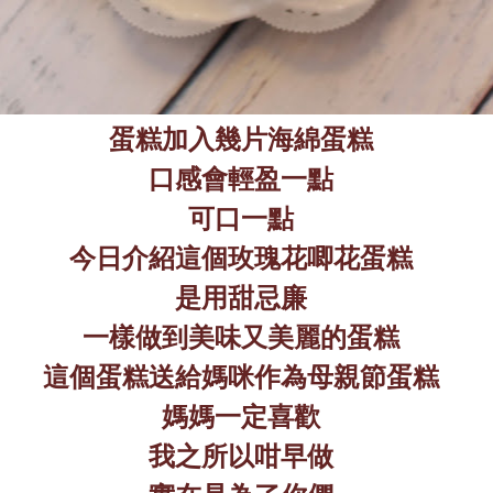
蛋糕加入幾片海綿蛋糕
口感會輕盈一點
可口一點
今日介紹這個玫瑰花唧花蛋糕
是
用甜忌廉
一樣做到美味又美麗的蛋糕
這個蛋糕送給媽咪作為母親節蛋糕
媽媽一定喜歡
我之所以咁早做