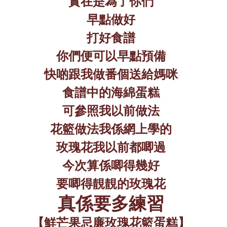
實在是為了你們
早點做好
打好食譜
你們便可以早點預備
快啲跟我做番個送給媽咪
食譜中的海綿蛋糕
可參照我以前做法
花籃做法我係網上學的
玫瑰花我以前都唧過
今次算係唧得幾好
要唧得靚靚的玫瑰花
真係要多練習
【鮮芒果忌廉玫瑰花籃蛋糕】