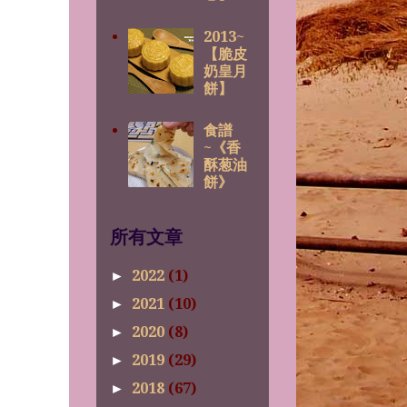
2013~
【脆皮
奶皇月
餅】
食譜
~《香
酥葱油
餅》
所有文章
2022
(1)
►
2021
(10)
►
2020
(8)
►
2019
(29)
►
2018
(67)
►