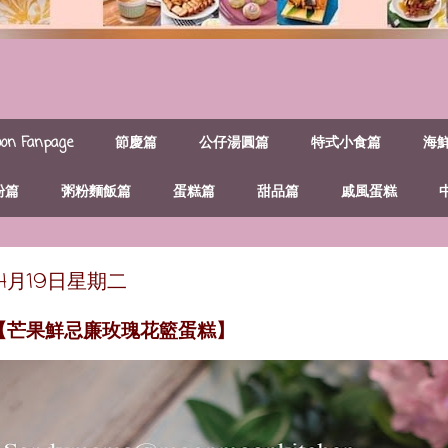
n Fanpage
節慶篇
公仔湯圓篇
特式小食篇
海
粉篇
粥粉麵飯篇
蛋糕篇
甜品篇
戚風蛋糕
年4月19日星期二
~【芒果鮮忌廉玫瑰花籃蛋糕】