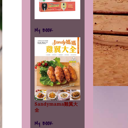
My BOOK
Sandymama雞翼大
全
My BOOK