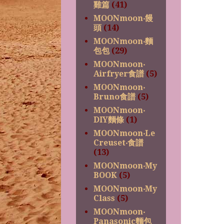
雞篇
(41)
MOONmoon‧饅
頭
(14)
MOONmoon‧麵
包包
(29)
MOONmoon‧
Airfryer食譜
(5)
MOONmoon‧
Bruno食譜
(5)
MOONmoon‧
DIY麵條
(1)
MOONmoon‧Le
Creuset‧食譜
(13)
MOONmoon‧My
BOOK
(5)
MOONmoon‧My
Class
(5)
MOONmoon‧
Panasonic麵包