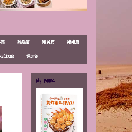
鮮篇
雞雞篇
雞翼篇
豬豬篇
中式糕點
饅頭篇
My BOOK