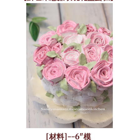
[
材料
]--6"
模