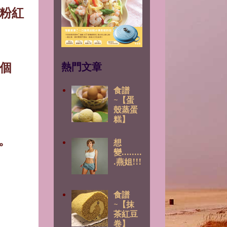
粉紅
個
熱門文章
食譜
~【蛋
殼蒸蛋
糕】
。
想
變........
.燕姐!!!
食譜
~【抹
茶紅豆
卷】