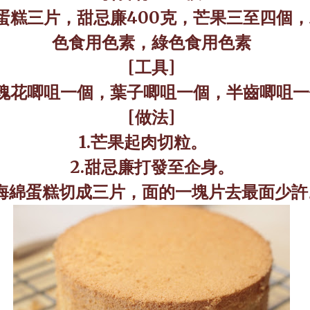
蛋糕三片，甜忌廉
400
克，芒果三至四個，
色食用色素，綠色食用色素
[
工具
]
瑰花唧咀一個，葉子唧咀一個，半齒唧咀一
[
做法
]
1.
芒果起肉切粒。
2.
甜忌廉打發至企身。
海綿蛋糕切成三片，面的一塊片去最面少許