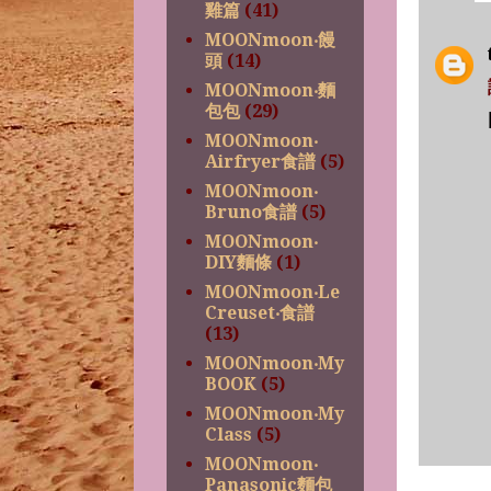
雞篇
(41)
MOONmoon‧饅
頭
(14)
MOONmoon‧麵
包包
(29)
MOONmoon‧
Airfryer食譜
(5)
MOONmoon‧
Bruno食譜
(5)
MOONmoon‧
DIY麵條
(1)
MOONmoon‧Le
Creuset‧食譜
(13)
MOONmoon‧My
BOOK
(5)
MOONmoon‧My
Class
(5)
MOONmoon‧
Panasonic麵包