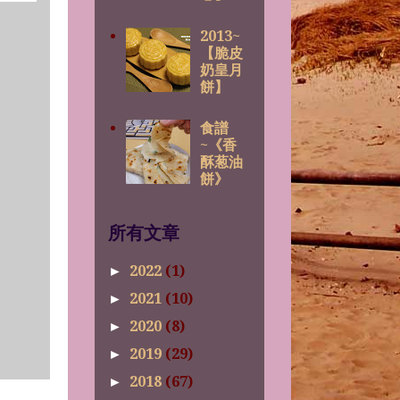
2013~
【脆皮
奶皇月
餅】
食譜
~《香
酥葱油
餅》
所有文章
2022
(1)
►
2021
(10)
►
2020
(8)
►
2019
(29)
►
2018
(67)
►