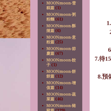
MOONmoon‧雪
糕篇
(1)
MOONmoon‧粥
粉麵
(61)
1.
MOONmoon‧酥
撻篇
(6)
MOONmoon‧意
粉篇
(25)
MOONmoon‧節
6
慶篇
(67)
7.
待
15
MOONmoon‧餃
子
(1)
MOONmoon‧餅
8.
預
餅篇
(12)
MOONmoon‧增
值篇
(14)
MOONmoon‧蔬
菜篇
(46)
MOONmoon‧豬
豬篇
(129)