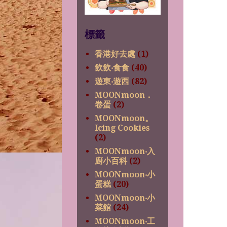
標籤
香港好去處
(1)
飲飲‧食食
(40)
遊東‧遊西
(82)
MOONmoon．
卷蛋
(2)
MOONmoon。
Icing Cookies
(2)
MOONmoon‧入
廚小百科
(2)
MOONmoon‧小
蛋糕
(20)
MOONmoon‧小
菜館
(24)
MOONmoon‧工