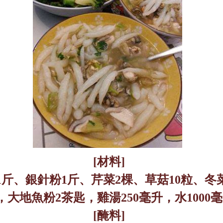
[
材料
]
1
斤、銀針粉
1
斤、芹菜
2
棵、草菇
10
粒、冬
，大地魚粉
2
茶匙，雞湯
250
毫升，水
1000
毫
[
醃料
]