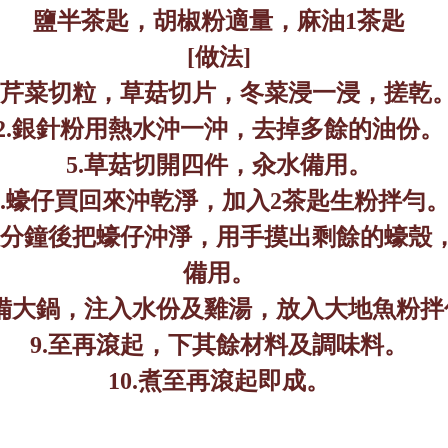
鹽半茶匙，胡椒粉適量，麻油
1
茶匙
[
做法
]
芹菜切粒，草菇切片，冬菜浸一浸，搓乾
2.
銀針粉用熱水沖一沖，去掉多餘的油份。
5.
草菇切開四件，汆水備用。
.
蠔仔買回來沖乾淨，加入
2
茶匙生粉拌勻
分鐘後把蠔仔沖淨，用手摸出剩餘的蠔殼
備用。
備大鍋，注入水份及雞湯，
放入大地魚粉拌
9.
至再滾起，下其餘材料及調味料。
10.
煮至再滾起即成。