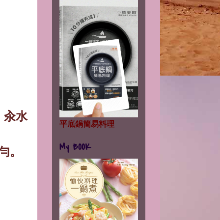
。
。
，汆水
平底鍋簡易料理
My BOOK
勻
。