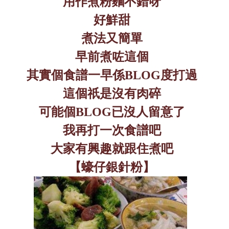
用作煮粉麵不錯呀
好鮮甜
煮法又簡單
早前煮咗這個
其實個食譜一早係
BLOG
度打過
這個祇是沒有肉碎
可能個
BLOG
已沒人留意了
我再打一次食譜吧
大家有興趣就跟住煮吧
【蠔仔銀針粉】