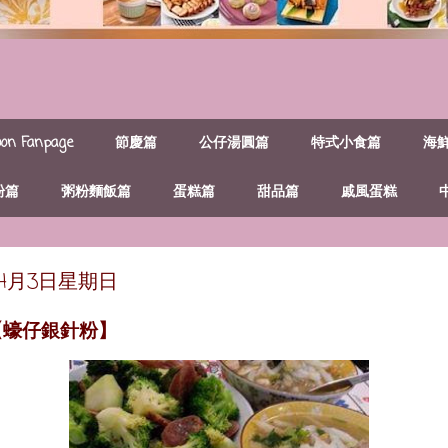
n Fanpage
節慶篇
公仔湯圓篇
特式小食篇
海
粉篇
粥粉麵飯篇
蛋糕篇
甜品篇
戚風蛋糕
年4月3日星期日
【蠔仔銀針粉】