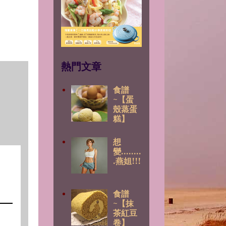
熱門文章
食譜
~【蛋
殼蒸蛋
糕】
想
變........
.燕姐!!!
食譜
~【抹
茶紅豆
卷】