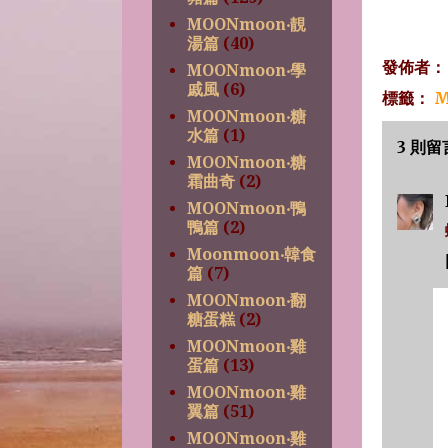
MOONmoon‧靚
湯篇
(40)
發佈者
MOONmoon‧學
戚風
(6)
標籤：
M
MOONmoon‧糖
水篇
(1)
3 則留
MOONmoon‧糖
霜曲奇
(2)
MOONmoon‧鴨
鴨篇
(2)
Moonmoon‧韓食
篇
(7)
MOONmoon‧翻
糖蛋糕
(2)
MOONmoon‧雞
蛋篇
(13)
MOONmoon‧雞
翼篇
(51)
MOONmoon‧雞