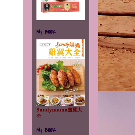
My BOOK
Sandymama雞翼大
全
My BOOK