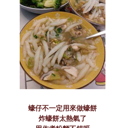
蠔仔不一定用來做蠔餅
炸蠔餅太熱氣了