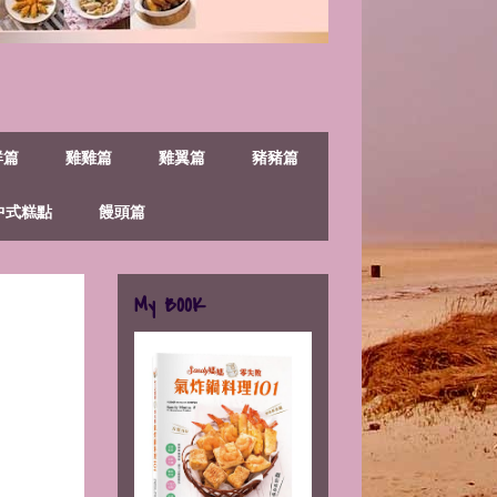
鮮篇
雞雞篇
雞翼篇
豬豬篇
中式糕點
饅頭篇
My BOOK