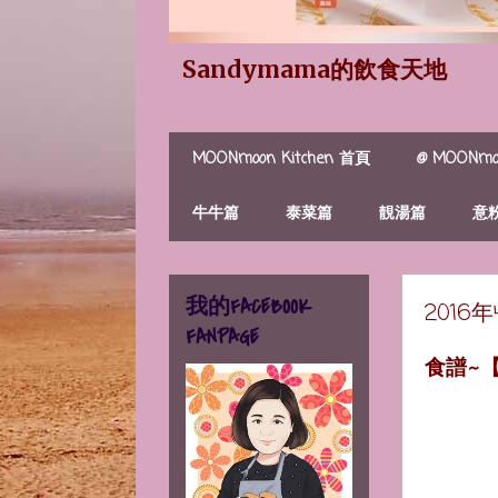
Sandymama的飲食天地
MOONmoon Kitchen 首頁
@ MOONmoo
牛牛篇
泰菜篇
靚湯篇
意
我的FACEBOOK
2016
FANPAGE
食譜~