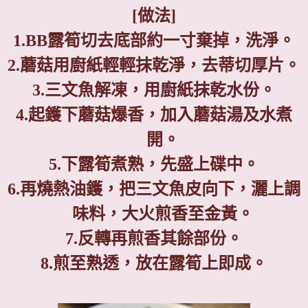
[
做法
]
1.
BB
露筍切去底部約一寸棄掉，洗淨。
2.
蘑菇用廚紙輕輕抹乾淨，去蒂切厚片。
3.
三文魚解凍，用廚紙抹乾水份。
4.
起鑊下蘑菇爆香，加入蘑菇湯及水煮
開。
5.
下露筍煮熟，先盛上碟中。
6.
再燒熱油鑊，把三文魚皮向下，灑上調
味料，大火煎香至金黃。
7.
反轉再煎香其餘部份。
8.
煎至熟透，放在露筍上即成。