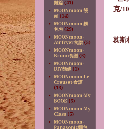
雞篇
(41)
克
/10
MOONmoon‧饅
頭
(14)
MOONmoon‧麵
包包
(29)
MOONmoon‧
慕斯
Airfryer食譜
(5)
MOONmoon‧
Bruno食譜
(5)
MOONmoon‧
DIY麵條
(1)
MOONmoon‧Le
Creuset‧食譜
(13)
MOONmoon‧My
BOOK
(5)
MOONmoon‧My
Class
(5)
MOONmoon‧
Panasonic麵包