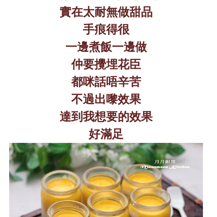
實在太耐無做甜品
手痕得很
一邊煮飯一邊做
仲要攪埋花臣
都咪話唔辛苦
不過出嚟效果
達到我想要的效果
好滿足