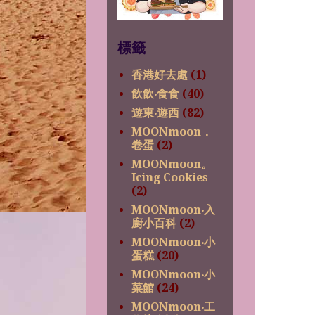
標籤
香港好去處
(1)
飲飲‧食食
(40)
遊東‧遊西
(82)
MOONmoon．
卷蛋
(2)
MOONmoon。
Icing Cookies
(2)
MOONmoon‧入
廚小百科
(2)
MOONmoon‧小
蛋糕
(20)
MOONmoon‧小
菜館
(24)
MOONmoon‧工