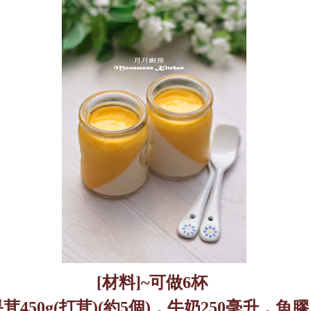
[
材料
]~
可做
6
杯
果茸
450g(
打茸
)(
約
5
個
)
，牛奶
250
毫升，魚膠