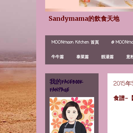
Sandymama的飲食天地
MOONmoon Kitchen 首頁
@ MOONmoo
牛牛篇
泰菜篇
靚湯篇
意
我的FACEBOOK
2015
FANPAGE
食譜~