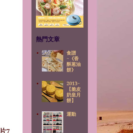
熱門文章
食譜
~《香
酥葱油
餅》
2013~
【脆皮
奶皇月
餅】
運動
片7