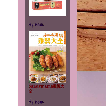
My BOOK
Sandymama雞翼大
全
My BOOK