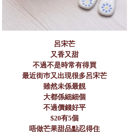
呂宋芒
又香又甜
不過不是時常有得買
最近街巿又出現很多呂宋芒
雖然未係最靚
大都係細細個
不過價錢好平
$20
有
5
個
唔做芒果甜品點忍得住