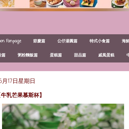
n Fanpage
節慶篇
公仔湯圓篇
特式小食篇
海
粉篇
粥粉麵飯篇
蛋糕篇
甜品篇
戚風蛋糕
年5月17日星期日
【牛乳芒果慕斯杯】