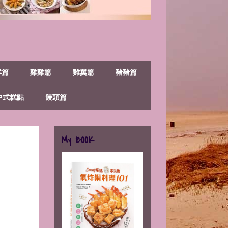
鮮篇
雞雞篇
雞翼篇
豬豬篇
中式糕點
饅頭篇
My BOOK