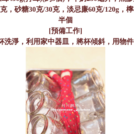
克，砂糖
30
克
/30
克，淡忌廉
60
克
/120g
，檸
半個
[
預備工作
]
杯洗淨，利用家中器皿，將杯傾斜，用物件