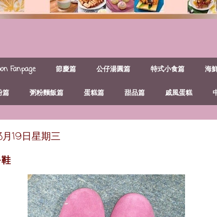
n Fanpage
節慶篇
公仔湯圓篇
特式小食篇
海
粉篇
粥粉麵飯篇
蛋糕篇
甜品篇
戚風蛋糕
年3月19日星期三
~鞋