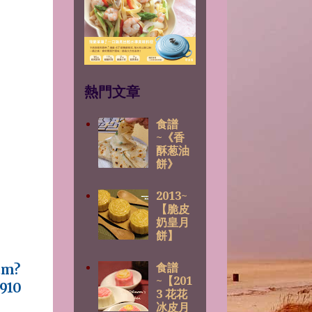
熱門文章
食譜
~《香
酥葱油
餅》
2013~
【脆皮
奶皇月
餅】
食譜
tm?
~【201
910
3 花花
冰皮月