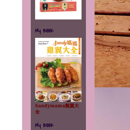
My BOOK
Sandymama雞翼大
全
My BOOK