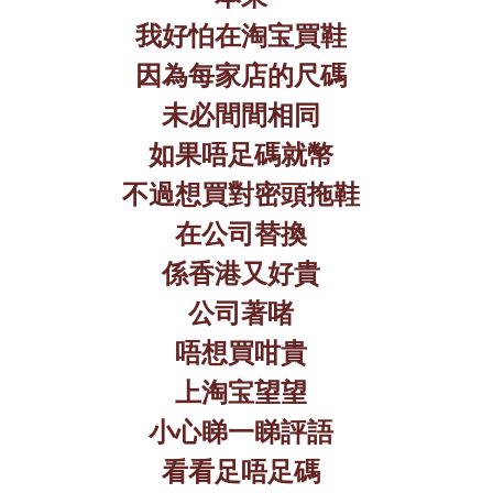
我好怕在淘宝買鞋
因為每家店的尺碼
未必間間相同
如果唔足碼就幣
不過想買對密頭拖鞋
在公司替換
係香港又好貴
公司著啫
唔想買咁貴
上淘宝望望
小心睇一睇評語
看看足唔足碼