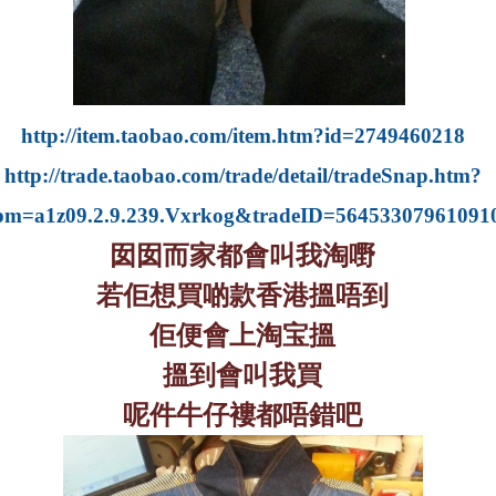
http://item.taobao.com/item.htm?id=2749460218
http://trade.taobao.com/trade/detail/tradeSnap.htm?
pm=a1z09.2.9.239.Vxrkog&tradeID=56453307961091
囡囡而家都會叫我淘嘢
若佢想買啲款香港搵唔到
佢便會上淘宝搵
搵到會叫我買
呢件牛仔褸都唔錯吧