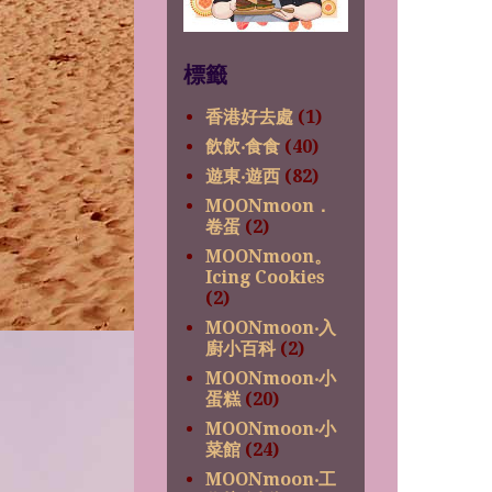
標籤
香港好去處
(1)
飲飲‧食食
(40)
遊東‧遊西
(82)
MOONmoon．
卷蛋
(2)
MOONmoon。
Icing Cookies
(2)
MOONmoon‧入
廚小百科
(2)
MOONmoon‧小
蛋糕
(20)
MOONmoon‧小
菜館
(24)
MOONmoon‧工