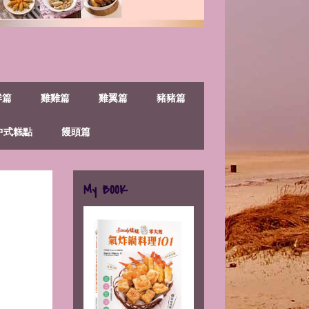
鮮篇
雞雞篇
雞翼篇
豬豬篇
中式糕點
饅頭篇
My BOOK