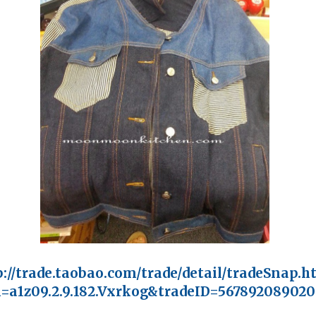
p://trade.taobao.com/trade/detail/tradeSnap.h
=a1z09.2.9.182.Vxrkog&tradeID=567892089020