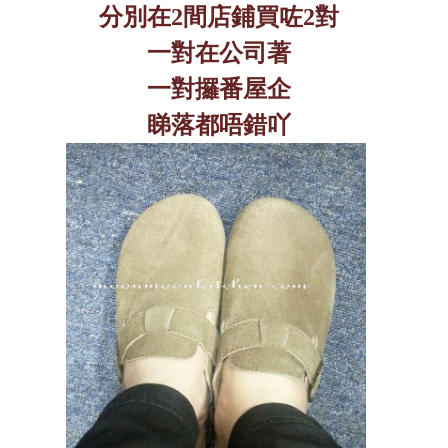
分別在
2
間店鋪買咗
2
對
一對在公司著
一對攞番屋企
睇落都唔錯吖