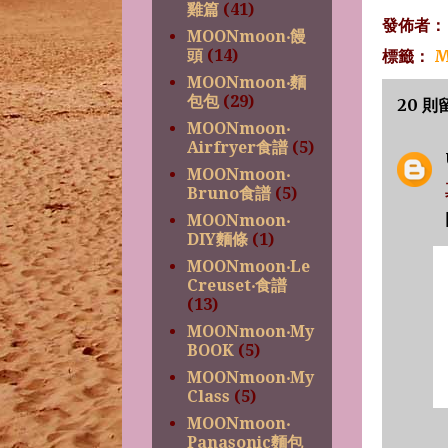
雞篇
(41)
發佈者
MOONmoon‧饅
頭
(14)
標籤：
M
MOONmoon‧麵
包包
(29)
20 則
MOONmoon‧
Airfryer食譜
(5)
MOONmoon‧
Bruno食譜
(5)
MOONmoon‧
DIY麵條
(1)
MOONmoon‧Le
Creuset‧食譜
(13)
MOONmoon‧My
BOOK
(5)
MOONmoon‧My
Class
(5)
MOONmoon‧
Panasonic麵包