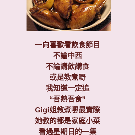
一向喜歡看飲食節目
不論中西
不論講飲講食
或是教煮嘢
我知道一定追
“
吾熟吾食
”
Gigi
姐教煮嘢最實際
她教的都是家庭小菜
看過星期日的一集