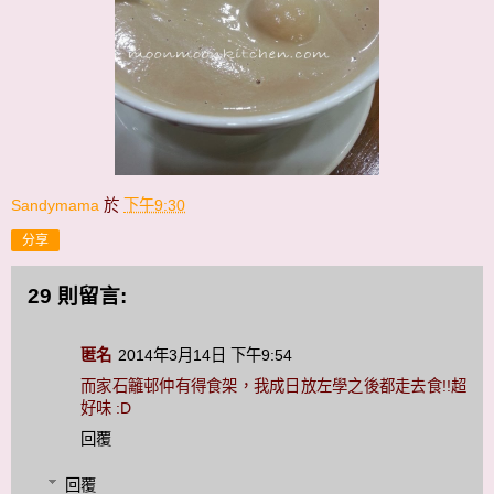
Sandymama
於
下午9:30
分享
29 則留言:
匿名
2014年3月14日 下午9:54
而家石籬邨仲有得食架，我成日放左學之後都走去食!!超
好味 :D
回覆
回覆