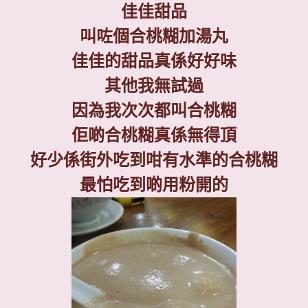
佳佳甜品
叫咗個合桃糊加湯丸
佳佳的甜品真係好好味
其他我無試過
因為我次次都叫合桃糊
佢啲合桃糊真係無得頂
好少係街外吃到咁有水準的合桃糊
最怕吃到啲用粉開的