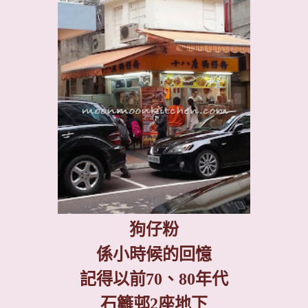
狗仔粉
係小時候的回憶
記得以前
70
、
80
年代
石籬邨
2
座地下