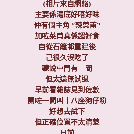
(相片來自網絡)
主要係湯底好唔好味
仲有個主角
“
辣菜甫
”
加咗菜甫真係超好食
自從石籬邨重建後
己很久沒吃了
聽說屯門有一間
但太遠無試過
早前看雜誌見到佐敦
開咗一間叫十八座狗仔粉
好想去試下
但正確位置不太清楚
日前