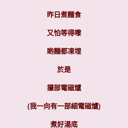
昨日煮麵食
又怕等得嚟
啲麵都凍埋
於是
攞部電磁爐
(我一向有一部細電磁爐)
煮好湯底