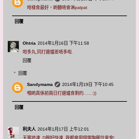
咁樣食最好，啲麵唔會淋patpat
回覆
Ohtria
2014年1月16日 下午11:58
咁多丸,同打邊爐差唔多啦.
回覆
回覆
Sandymama
2014年1月19日 下午10:45
嗰啲真係前兩日打邊爐食剩的.......:))
回覆
利夫人
2014年1月17日 上午12:01
天寒地凍, D餸好快凍, 我都會用個電陶暖住來食!