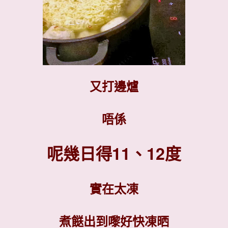
又打邊爐
唔係
呢幾日得11、12度
實在太凍
煮餸出到嚟好快凍晒