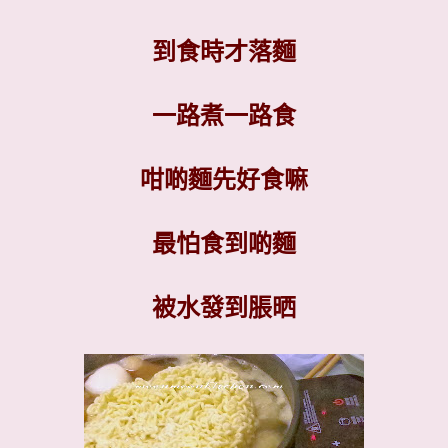
到食時才落麵
一路煮一路食
咁啲麵先好食嘛
最怕食到啲麵
被水發到脹晒