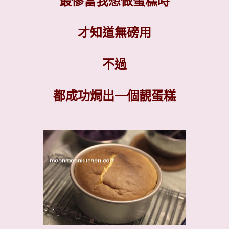
最慘當我想做蛋糕時
才知道無磅用
不過
都成功焗出一個靚蛋糕