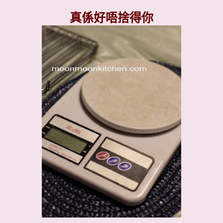
真係好唔捨得你