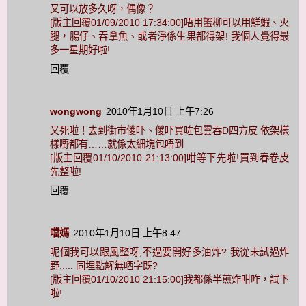
又可以放多久呀，偶像？
[版主回覆01/09/2010 17:34:00]唔用蟹柳可以用鮮蝦、火
腿，腸仔、吞拿魚、或者淨係生果都得架! 我個人覺得最
多一星期好啦!
回覆
wongwong
2010年1月10日 上午7:26
又死啦！去到街市儍吓、儍吓買咗包雲吞D四方皮 依架樣
樣嘢都有……就係太細塊包唔到
[版主回覆01/10/2010 21:13:00]咁等下先啦!買到春卷皮
先整啦!
回覆
噹媽
2010年1月10日 上午8:47
呢個我可以跟風整呀,不過要開好多油炸? 我從未試過炸
野..... 同埋點解無哂字既?
[版主回覆01/10/2010 21:15:00]我都係半煎炸咁咋，試下
啦!