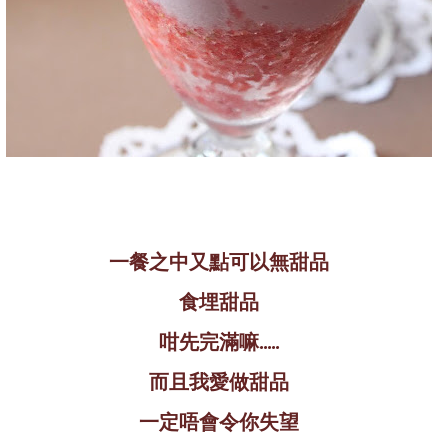
一餐之中又點可以無甜品
食埋甜品
咁先完滿嘛.....
而且我愛做甜品
一定唔會令你失望