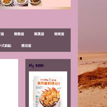
鮮篇
雞雞篇
雞翼篇
豬豬篇
中式糕點
饅頭篇
My BOOK