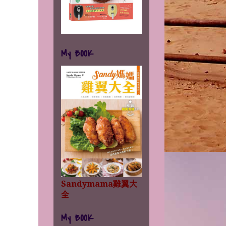
My BOOK
Sandymama雞翼大
全
My BOOK