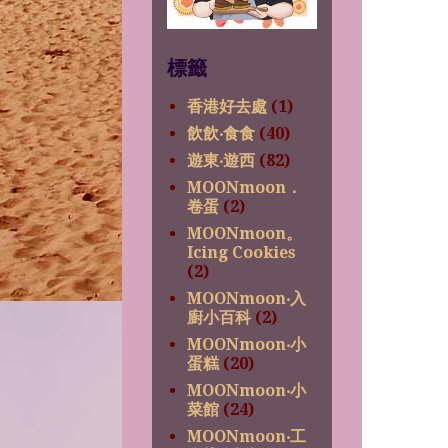
標籤
香港好去處
(1)
飲飲‧食食
(40)
遊東‧遊西
(82)
MOONmoon．
卷蛋
(2)
MOONmoon。
Icing Cookies
(2)
MOONmoon‧入
廚小百科
(2)
MOONmoon‧小
蛋糕
(20)
MOONmoon‧小
菜館
(24)
MOONmoon‧工