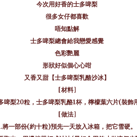
今次用好香的
士多啤梨
很
多女仔都喜歡
唔知點解
士多啤梨總會給我戀愛感覺
色彩艷麗
形狀好似個心心咁
又香又甜
【士多啤梨乳酪沙冰】
[材料]
多啤梨20粒，士多啤梨乳酪1杯，檸檬葉六片(裝飾用
[做法]
1.將一部份(約十粒)預先一天放入冰箱，把它雪硬。