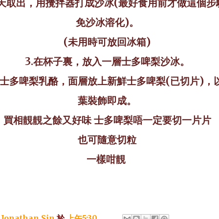
二天取出，用攪拌器打成沙冰(最好食用前才做這個步
免沙冰溶化)。
(未用時可放回冰箱)
3.在杯子裏，放入一層士多啤梨沙冰。
鋪士多啤梨乳酪，面層放上新鮮士多啤梨(已切片)，
葉裝飾即成。
買相靚靚之餘又好味
士多啤梨唔一定要切一片片
也可隨意切粒
一樣咁靚
：
Jonathan Sin
於
上午5:30