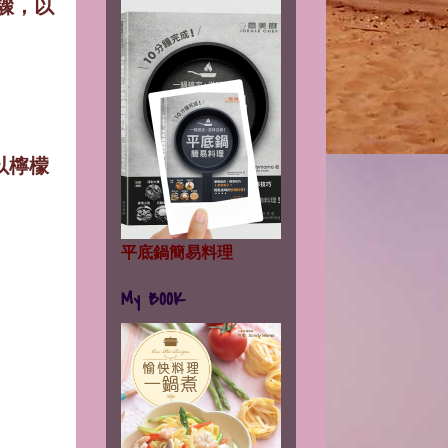
驟，以
以檸檬
平底鍋簡易料理
My BOOK