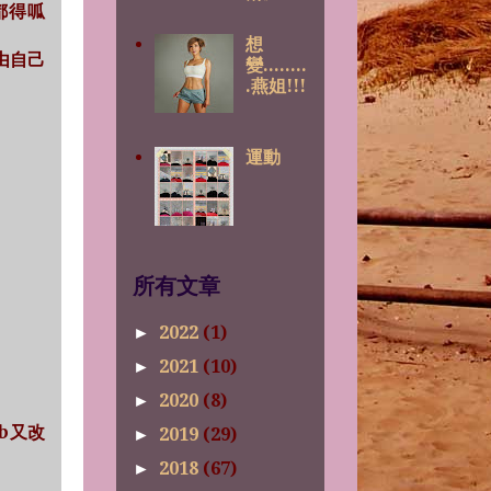
都得呱
想
以由自己
變........
.燕姐!!!
運動
所有文章
2022
(1)
►
2021
(10)
►
2020
(8)
►
fb又改
2019
(29)
►
2018
(67)
►