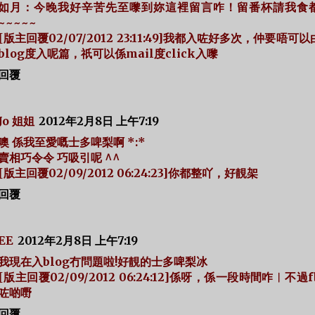
如月：今晚我好辛苦先至嚟到妳這裡留言咋！留番杯請我食
~~~~~
[版主回覆02/07/2012 23:11:49]我都入咗好多次，仲要唔可
blog度入呢篇，祇可以係mail度click入嚟
回覆
Jo 姐姐
2012年2月8日 上午7:19
噢 係我至愛嘅士多啤梨啊 *:*
賣相巧令令 巧吸引呢 ^^
[版主回覆02/09/2012 06:24:23]你都整吖，好靚架
回覆
EE
2012年2月8日 上午7:19
我現在入blog冇問題啦!好靚的士多啤梨冰
[版主回覆02/09/2012 06:24:12]係呀，係一段時間咋︳不過
咗啲嘢
回覆