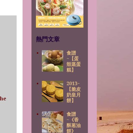
熱門文章
食譜
~【蛋
殼蒸蛋
糕】
2013~
【脆皮
奶皇月
ehe
餅】
食譜
~《香
酥葱油
餅》