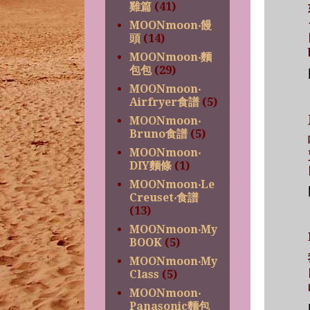
雞篇
(41)
MOONmoon‧饅
頭
(14)
MOONmoon‧麵
包包
(29)
MOONmoon‧
Airfryer食譜
(5)
MOONmoon‧
Bruno食譜
(5)
MOONmoon‧
DIY麵條
(1)
MOONmoon‧Le
Creuset‧食譜
(13)
MOONmoon‧My
BOOK
(5)
MOONmoon‧My
Class
(5)
MOONmoon‧
Panasonic麵包