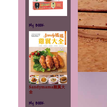
My BOOK
Sandymama雞翼大
全
My BOOK