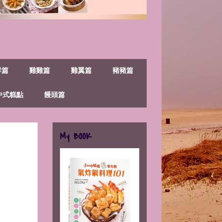
鮮篇
雞雞篇
雞翼篇
豬豬篇
中式糕點
饅頭篇
My BOOK