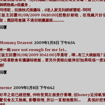
焗晒熱氣o係爐身，
同埋呢，佢插秧式插臘味，d老人家見到睬睬聲呢~!呵呵
[版主回覆01/08/2009 06:10:00]想整好耐啦，佢塊鐵片
架，應該唔會議 不過佢啲臘腸就................
回覆
Mommy Dearest
2009年1月8日 下午6:34
米一碗 sure not enough for me lei...
[版主回覆01/08/2009 10:41:00]早晨呀，嘩...有三大碗飯啦?
少唔喜歡食有臘腸味啲飯，要另外煲啲白飯俾佢!如果唔係一煲
啲!
回覆
meme
2009年1月8日 下午6:42
好早之前已經想整, 仲特登買左個煲仔番嚟, 但honey近排氣管
驚佢食左又熱氣, 影響病情, 所以一直都無整到.... 真係好想