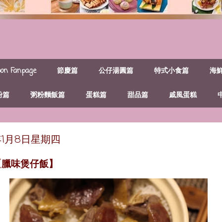
n Fanpage
節慶篇
公仔湯圓篇
特式小食篇
海
粉篇
粥粉麵飯篇
蛋糕篇
甜品篇
戚風蛋糕
年1月8日星期四
【臘味煲仔飯】