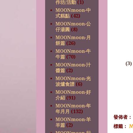
作坊/活動
(1)
MOONmoon‧中
式糕點
(42)
MOONmoon‧公
仔湯圓
(8)
MOONmoon‧月
餅篇
(26)
MOONmoon‧牛
牛篇
(70)
(
MOONmoon‧汁
醬篇
(2)
MOONmoon‧光
波爐食譜
(6)
MOONmoon‧好
介紹
(91)
MOONmoon‧年
年月月
(132)
發佈者
MOONmoon‧羊
羊篇
(2)
標籤：
M