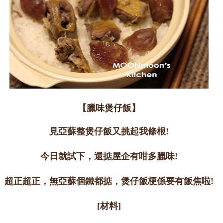
【臘味煲仔飯】
見亞蘇整煲仔飯又挑起我條根!
今日就試下，還掂屋企有咁多臘味!
超正超正，無亞蘇個鐵都掂，煲仔飯梗係要有飯焦啦!
[材料]