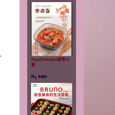
。
Sandymama家常小
菜
My BOOK