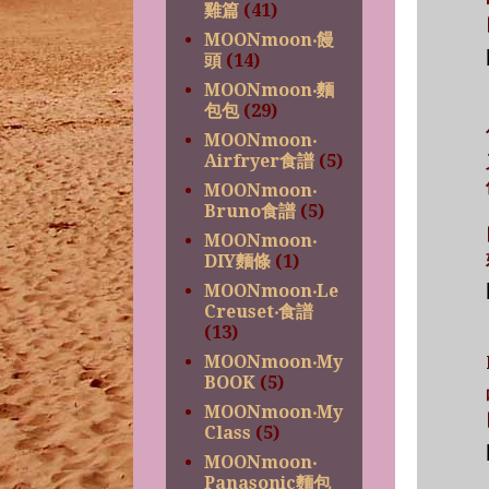
雞篇
(41)
MOONmoon‧饅
頭
(14)
MOONmoon‧麵
包包
(29)
MOONmoon‧
Airfryer食譜
(5)
MOONmoon‧
Bruno食譜
(5)
MOONmoon‧
DIY麵條
(1)
MOONmoon‧Le
Creuset‧食譜
(13)
MOONmoon‧My
BOOK
(5)
MOONmoon‧My
Class
(5)
MOONmoon‧
Panasonic麵包