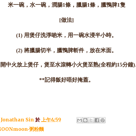
米一碗，水一碗，潤腸1條，臘腸1條，臘鴨脾1隻
[做法]
(1) 用煲仔洗淨啲米，用一碗水浸半小時。
(2) 將臘腸切半，臘鴨脾斬件，放在米面。
3) 開中火放上煲仔，煲至水滾轉小火煲至熟(全程約15分鐘)
**記得飯好唔好掩蓋。
：
Jonathan Sin
於
上午4:59
OONmoon‧粥粉麵