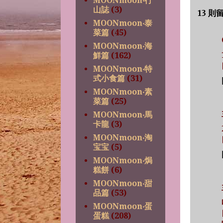
MOONmoon‧行
山誌
(3)
13 則
MOONmoon‧泰
菜篇
(45)
MOONmoon‧海
鮮篇
(162)
MOONmoon‧特
式小食篇
(31)
MOONmoon‧素
菜篇
(25)
MOONmoon‧馬
卡龍
(3)
MOONmoon‧淘
宝宝
(5)
MOONmoon‧焗
糕餅
(6)
MOONmoon‧甜
品篇
(53)
MOONmoon‧蛋
蛋糕
(208)