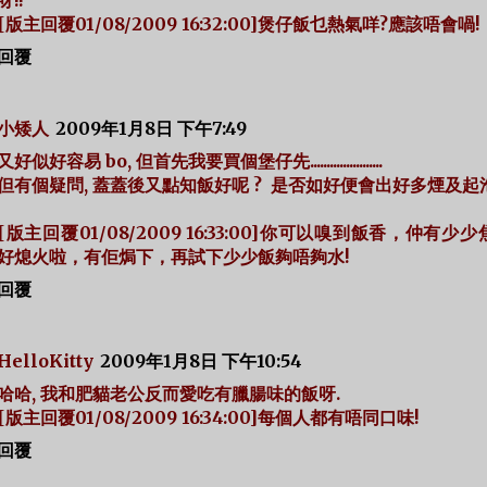
呀!!
[版主回覆01/08/2009 16:32:00]煲仔飯乜熱氣咩?應該唔會喎!
回覆
小矮人
2009年1月8日 下午7:49
又好似好容易 bo, 但首先我要買個堡仔先......................
但有個疑問, 蓋蓋後又點知飯好呢 ? 是否如好便會出好多煙及起泡
[版主回覆01/08/2009 16:33:00]你可以嗅到飯香，仲有少
好熄火啦，有佢焗下，再試下少少飯夠唔夠水!
回覆
HelloKitty
2009年1月8日 下午10:54
哈哈, 我和肥貓老公反而愛吃有臘腸味的飯呀.
[版主回覆01/08/2009 16:34:00]每個人都有唔同口味!
回覆