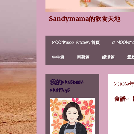
Sandymama的飲食天地
MOONmoon Kitchen 首頁
@ MOONmoo
牛牛篇
泰菜篇
靚湯篇
意
我的FACEBOOK
2009
FANPAGE
食譜~