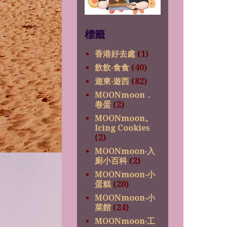
標籤
香港好去處
(1)
飲飲‧食食
(40)
遊東‧遊西
(82)
MOONmoon．
卷蛋
(2)
MOONmoon。
Icing Cookies
(2)
MOONmoon‧入
廚小百科
(2)
MOONmoon‧小
蛋糕
(20)
MOONmoon‧小
菜館
(24)
MOONmoon‧工