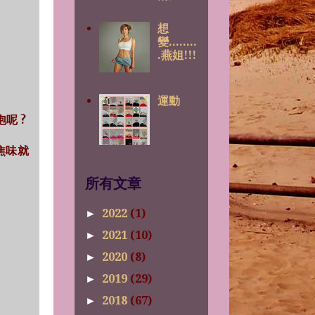
想
變........
.燕姐!!!
運動
呢 ?
少焦味就
所有文章
2022
(1)
►
2021
(10)
►
2020
(8)
►
2019
(29)
►
2018
(67)
►