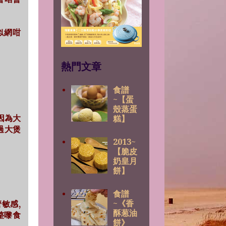
好似網咁
熱門文章
食譜
~【蛋
殼蒸蛋
 因為大
糕】
過大煲
2013~
【脆皮
奶皇月
餅】
食譜
~《香
敏感,
酥葱油
整嚟食
餅》