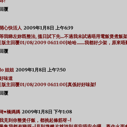
咩?
回覆
開心快活人
2009年1月8日 上午6:39
等我睇左妳既整法, 搵日試下先....不過我未試過唔用電飯煲煮飯架..
[版主回覆01/08/2009 06:11:00]哈哈.........我都好少架，原來唔
回覆
Jo 姐姐
2009年1月8日 上午7:50
好味道
[版主回覆01/08/2009 06:11:00]真係好好味架!
回覆
琦♥橋媽媽
2009年1月8日 下午1:08
我見到你整煲仔飯，都挑起條筋呀~!
果集我都有睇呀~!見到塊鐵片就諗到底安唔安全囉，蓋住火面