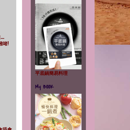
..
難啫!
平底鍋簡易料理
My BOOK
會唔會