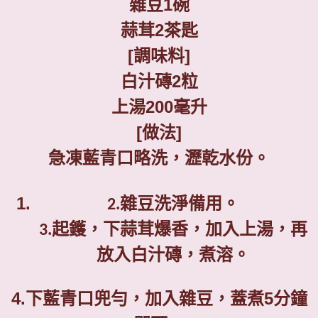
雜豆
1
碗
蒜茸
2
茶匙
[
調味料
]
白汁磚
2
粒
上湯
200
毫升
[
做法
]
急凍藍青口略洗，瀝乾水份。
2.
雜豆洗淨備用。
3.
起鑊，下蒜茸爆香，加入上湯，再
放入白汁磚，煮溶。
4.
下藍青口兜勻，加入雜豆，蓋煮
5
分鐘