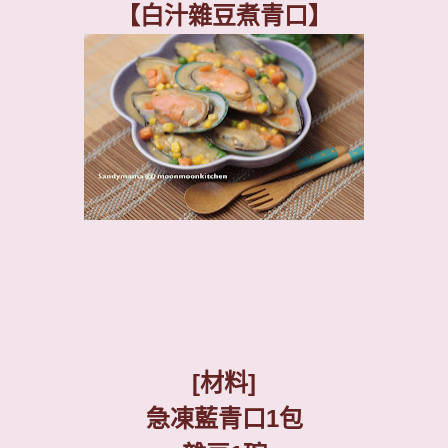
【白汁雜豆煮青口】
[
材料
]
急凍藍青口
1
包