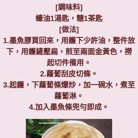
[
調味料
]
蠔油
1
湯匙，糖
1
茶匙
[
做法
]
1.
墨魚膠買回來，用鑊下少許油，整件放
下，用鑊鏟壓扁，煎至兩面金黃色，撈
起切件備用。
2.
蘿蔔刮皮切條。
3.
起鑊，下蘿蔔條爆炒，加一碗水，煮至
蘿蔔淋。
4.
加入墨魚條兜勻即成。