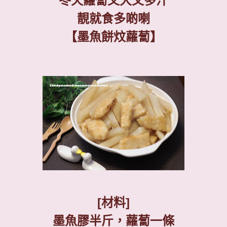
冬天蘿蔔又大又多汁
靚就食多啲喇
【墨魚餅炆蘿蔔】
[
材料
]
墨魚膠半斤，蘿蔔一條