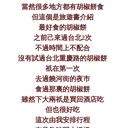
當然很多地方都有胡椒餅食
但這個是旅遊書介紹
最好食的胡椒餅
之前己來過台北
2
次
不過時間上不配合
沒有試過台北重慶路的胡椒餅
祇在第一次
去過饒河街的夜巿
食過那裏的胡椒餅
雖然下大兩祇是買回酒店吃
但也很好吃
這次由我安排行程