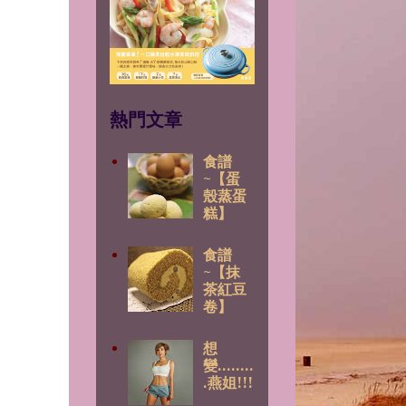
熱門文章
食譜
~【蛋
殼蒸蛋
糕】
食譜
~【抹
茶紅豆
卷】
想
變........
.燕姐!!!