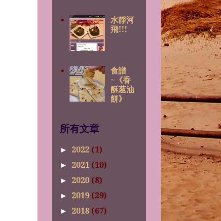
水靜河
飛!!!
食譜
~《香
酥葱油
餅》
所有文章
2022
(1)
►
2021
(10)
►
2020
(8)
►
2019
(29)
►
2018
(67)
►