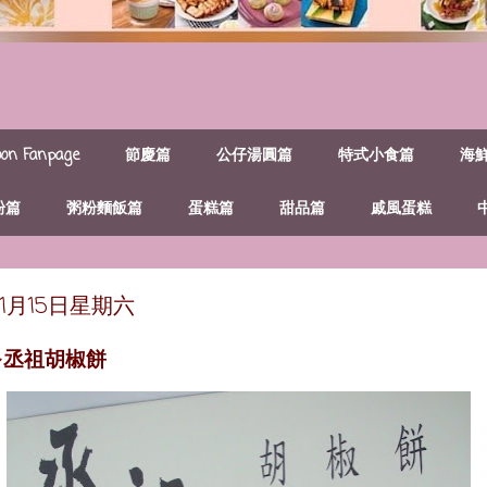
n Fanpage
節慶篇
公仔湯圓篇
特式小食篇
海
粉篇
粥粉麵飯篇
蛋糕篇
甜品篇
戚風蛋糕
年11月15日星期六
~丞祖胡椒餅