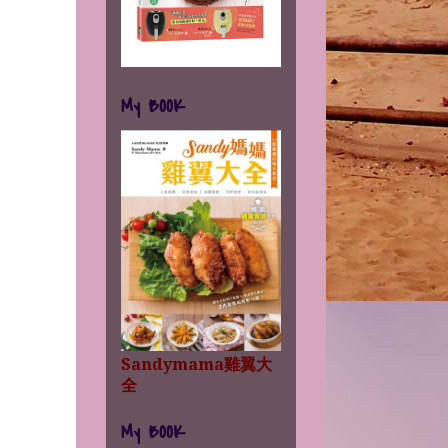
My BOOK
Sandymama雞翼大
全
My BOOK