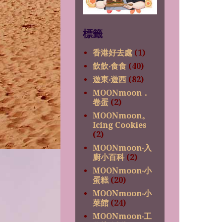
標籤
香港好去處
(1)
飲飲‧食食
(40)
遊東‧遊西
(82)
MOONmoon．
卷蛋
(2)
MOONmoon。
Icing Cookies
(2)
MOONmoon‧入
廚小百科
(2)
MOONmoon‧小
蛋糕
(20)
MOONmoon‧小
菜館
(24)
MOONmoon‧工