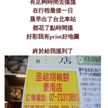
有足夠時間去搵搵
在行程最後一日
晨早出了台北車站
都花了點時間搵
好彩我有
print
好地圖
終於給我搵到了