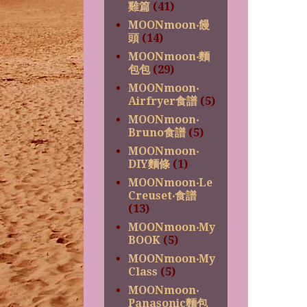
雞篇
(41)
MOONmoon‧饅
頭
(14)
MOONmoon‧麵
包包
(29)
MOONmoon‧
Airfryer食譜
(5)
MOONmoon‧
Bruno食譜
(5)
MOONmoon‧
DIY麵條
(1)
MOONmoon‧Le
Creuset‧食譜
(13)
MOONmoon‧My
BOOK
(5)
MOONmoon‧My
Class
(5)
MOONmoon‧
Panasonic麵包