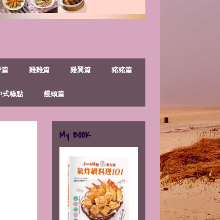
鮮篇
雞雞篇
雞翼篇
豬豬篇
中式糕點
饅頭篇
My BOOK