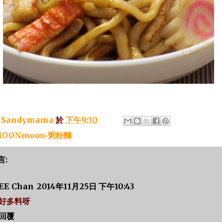
：
Sandymama
於
下午9:30
OONmoon‧粥粉麵
言:
EE Chan
2014年11月25日 下午10:43
好多料呀
回覆