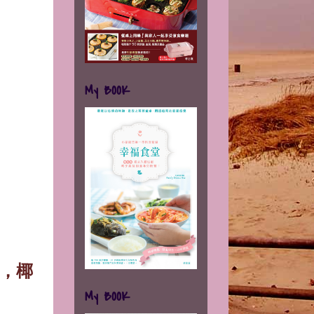
My BOOK
，椰
My BOOK