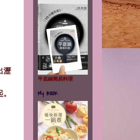
出瀝
平底鍋簡易料理
起。
My BOOK