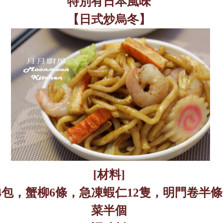
特別有日本風味
【日式炒烏冬】
[
材料
]
4
包，蟹柳
6
條，急凍蝦仁
12
隻，明門卷半條
菜半個