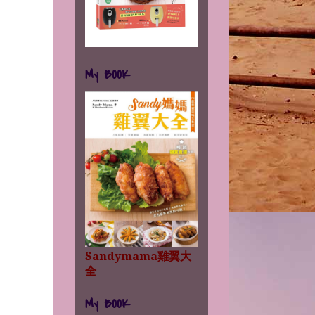
My BOOK
Sandymama雞翼大
全
My BOOK