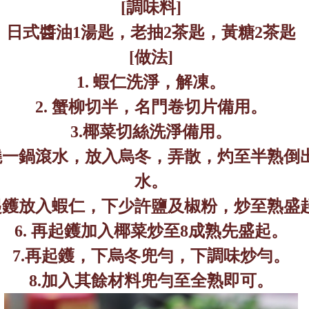
[
調味料
]
日式醬油
1
湯匙，老抽
2
茶匙，黃糖
2
茶匙
[
做法
]
1.
蝦仁洗淨，解凍。
2.
蟹柳切半，名門卷切片備用。
3.
椰菜切絲洗淨備用。
燒一鍋滾水，放入烏冬，弄散，灼至半熟倒
水。
起鑊放入蝦仁，下少許鹽及椒粉，炒至熟盛
6.
再起鑊加入椰菜炒至
8
成熟先盛起。
7.
再起鑊，下烏冬兜勻，下調味炒勻。
8.
加入其餘材料兜勻至全熟即可。