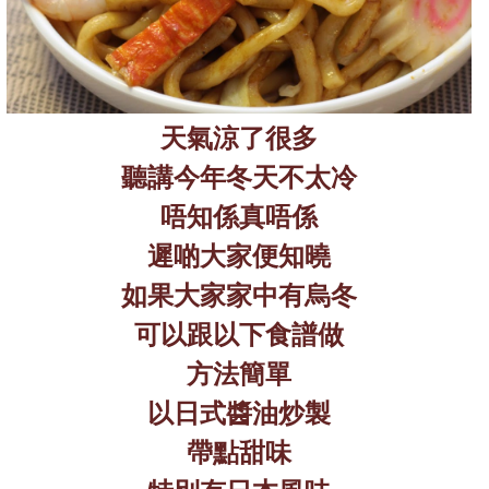
天氣涼了很多
聽講今年冬天不太冷
唔知係真唔係
遲啲大家便知曉
如果大家家中有烏冬
可以跟以下食譜做
方法簡單
以日式醬油炒製
帶點甜味