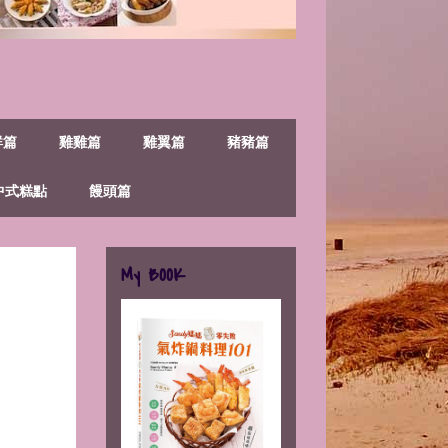
鮮篇
雞雞篇
雞翼篇
豬豬篇
中式糕點
饅頭篇
My BOOK