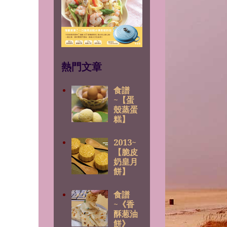
熱門文章
食譜
~【蛋
殼蒸蛋
糕】
2013~
【脆皮
奶皇月
餅】
食譜
~《香
酥葱油
餅》