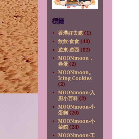
標籤
香港好去處
(1)
飲飲‧食食
(40)
遊東‧遊西
(82)
MOONmoon．
卷蛋
(2)
MOONmoon。
Icing Cookies
(2)
MOONmoon‧入
廚小百科
(2)
MOONmoon‧小
蛋糕
(20)
MOONmoon‧小
菜館
(24)
MOONmoon‧工