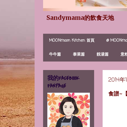
Sandymama的飲食天地
MOONmoon Kitchen 首頁
@ MOONmoo
牛牛篇
泰菜篇
靚湯篇
意
我的FACEBOOK
2014
FANPAGE
食譜~