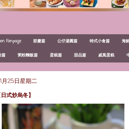
n Fanpage
節慶篇
公仔湯圓篇
特式小食篇
海
粉篇
粥粉麵飯篇
蛋糕篇
甜品篇
戚風蛋糕
年11月25日星期二
【日式炒烏冬】