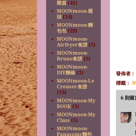
雞篇
(41)
MOONmoon‧饅
頭
(14)
MOONmoon‧麵
包包
(29)
MOONmoon‧
Airfryer食譜
(5)
MOONmoon‧
Bruno食譜
(5)
MOONmoon‧
DIY麵條
(1)
發佈者
MOONmoon‧Le
標籤：
M
Creuset‧食譜
(13)
6 則留
MOONmoon‧My
BOOK
(5)
MOONmoon‧My
Class
(5)
MOONmoon‧
Panasonic麵包