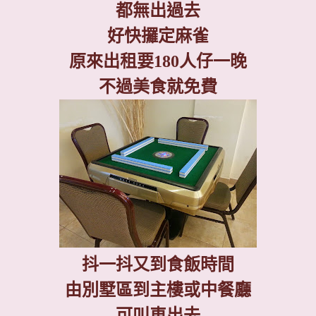
都無出過去
好快攞定麻雀
原來出租要
180
人仔一晚
不過美食就免費
抖一抖又到食飯時間
由別墅區到主樓或中餐廳
可叫車出去