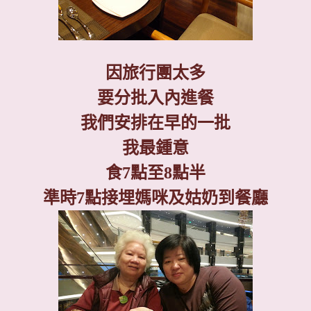
因旅行團太多
要分批入內進餐
我們安排在早的一批
我最鍾意
食
7
點至
8
點半
準時
7
點接埋媽咪及姑奶到餐廳