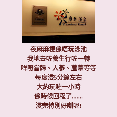
夜麻麻梗係唔玩泳池
我地去咗養生行咗一轉
咩嘢當歸、人蔘、蘆葦等等
每度浸
5
分鐘左右
大約玩咗一小時
係時候回程了
.......
浸完特別好瞓呢
!