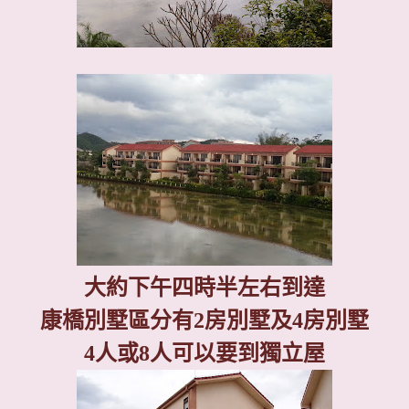
大約下午四時半左右到達
康橋別墅區分有
2
房別墅及
4
房別墅
4
人或
8
人可以要到獨立屋