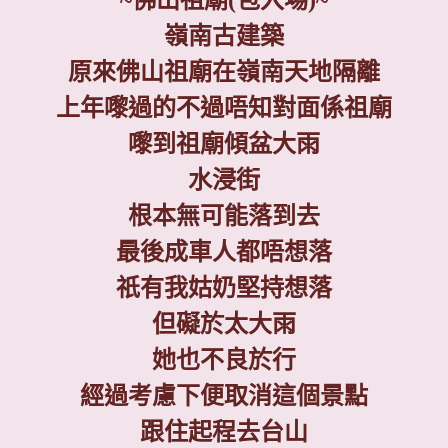
嶺南古建築
原來佛山祖廟在嶺南天地隔離
上年嚟過的不過唔知對面係祖廟
嚟到祖廟傾盆大雨
水浸街
根本無可能落到去
最後成車人都唔想落
祇有我姑奶堅持想落
但礙於太大雨
她也不良於行
經過考慮下便取消這個景點
跟住起程去台山