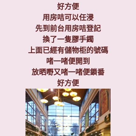
好方便
用房咭可以任浸
先到前台用房咭登記
換了一隻膠手鐲
上面已經有儲物柜的號碼
啫一啫便開到
放晒嘢又啫一啫便鎖番
好方便