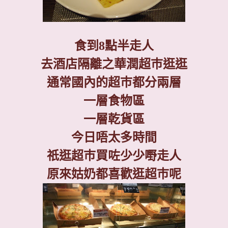
食到
8
點半走人
去酒店隔離之華潤超巿逛逛
通常國內的超巿都分兩層
一層食物區
一層乾貨區
今日唔太多時間
祇逛超巿買咗少少嘢走人
原來姑奶都喜歡逛超巿呢