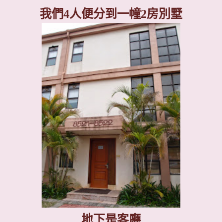
我們
4
人便分到一幢
2
房別墅
地下是客廳