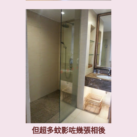
但超多蚊影咗幾張相後