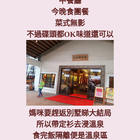
中餐廳
今晚食團餐
菜式無影
不過碟頭都
OK
味道還可以
媽咪要趕返別墅睇大結局
所以帶定衫去浸溫泉
食完飯隔離便是溫泉區