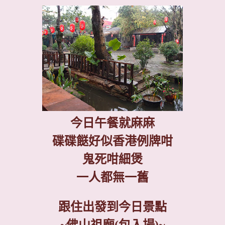
今日午餐就麻麻
碟碟餸好似香港例牌咁
鬼死咁細煲
一人都無一舊
跟住出發到今日景點
~
佛山祖廟
(
包入場
)~