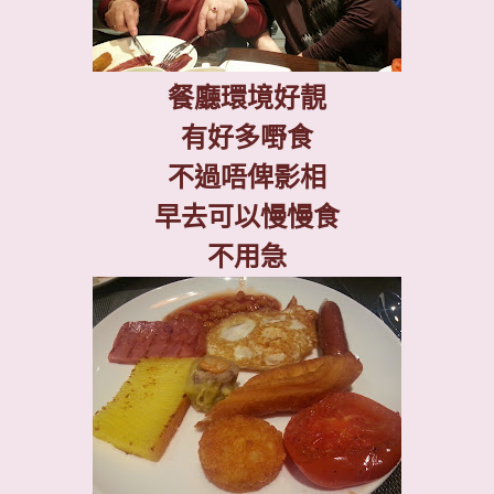
餐廳環境好靚
有好多嘢食
不過唔俾影相
早去可以慢慢食
不用急