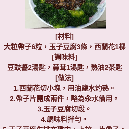
[
材料
]
大粒帶子
6
粒，玉子豆腐
3
條，西蘭花
1
棵
[
調味料
]
豆豉醬
2
湯匙，蒜茸
1
湯匙，熟油
2
茶匙
[
做法
]
1.
西蘭花切小塊，用油鹽水灼熟。
2.
帶子片開成兩件，略為汆水備用。
3.
玉子豆腐切段。
4.
調味料拌勻。