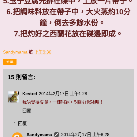
5.
玉子豆腐先排在碟中，上放一片帶子。
6.
把調味料放在帶子中，大火蒸約
10
分
鐘，倒去多餘水份。
7.
把灼好之西蘭花放在碟邊即成。
Sandymama
於
下午9:30
分享
15 則留言:
Kestrel
2014年2月17日 上午1:28
我唔覺得暖囉，一樣咁寒，對腳好似冰咁！
回覆
回覆
Sandymama
2014年2月17日 上午6:28