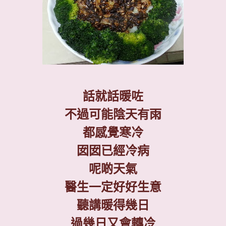
話就話暖咗
不過可能陰天有雨
都感覺寒冷
囡囡已經冷病
呢啲天氣
醫生一定好好生意
聽講暖得幾日
過幾日又會轉冷