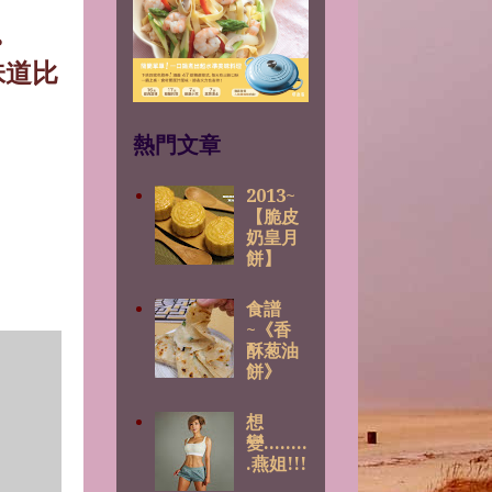
。
味道比
熱門文章
2013~
【脆皮
奶皇月
餅】
食譜
~《香
酥葱油
餅》
想
變........
.燕姐!!!