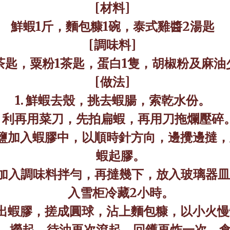
[
材料
]
鮮蝦
1
斤，麵包糠
1
碗，泰式雞醬
2
湯匙
[
調味料
]
茶匙，粟粉
1
茶匙，蛋白
1
隻，胡椒粉及麻油
[
做法
]
1.
鮮蝦去殼，挑去蝦腸，索乾水份。
利再用菜刀，先拍扁蝦，再用刀拖爛壓碎
鹽加入蝦膠中，以順時針方向，邊攪邊撻，
蝦起膠。
加入調味料拌勻，再撻幾下，放入玻璃器皿
入雪柜冷藏
2
小時。
出蝦膠，搓成圓球，沾上麵包糠，以小火慢
，撈起，待油再次滾起，回鑊再炸一次，