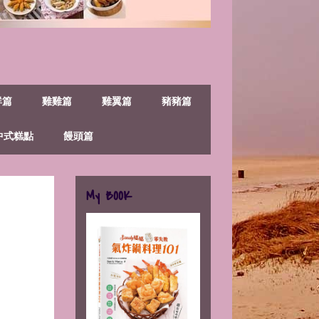
鮮篇
雞雞篇
雞翼篇
豬豬篇
中式糕點
饅頭篇
My BOOK