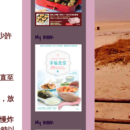
少許
My BOOK
。
直至
，放
慢炸
My BOOK
食時以