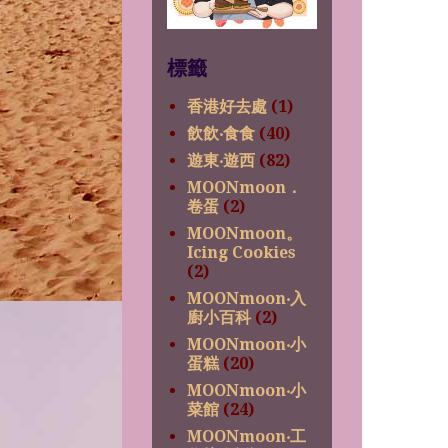
標籤
香港好去處
(1)
飲飲‧食食
(40)
遊東‧遊西
(82)
MOONmoon．
卷蛋
(2)
MOONmoon。
Icing Cookies
(2)
MOONmoon‧入
廚小百科
(2)
MOONmoon‧小
蛋糕
(20)
MOONmoon‧小
菜館
(24)
MOONmoon‧工