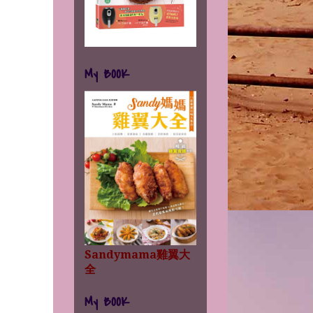
My BOOK
Sandymama雞翼大
全
My BOOK