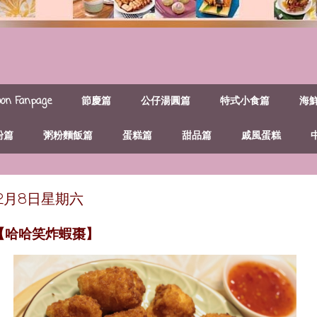
n Fanpage
節慶篇
公仔湯圓篇
特式小食篇
海
粉篇
粥粉麵飯篇
蛋糕篇
甜品篇
戚風蛋糕
年2月8日星期六
~【哈哈笑炸蝦棗】