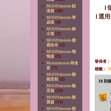
MOONmoon‧靚
l
湯篇
(40)
選用
l
MOONmoon‧學
戚風
(6)
MOONmoon‧糖
水篇
(1)
MOONmoon‧糖
霜曲奇
(2)
MOONmoon‧鴨
鴨篇
(2)
發佈者
Moonmoon‧韓食
篇
(7)
標籤：
M
MOONmoon‧翻
糖蛋糕
(2)
18 則
MOONmoon‧雞
蛋篇
(13)
MOONmoon‧雞
翼篇
(51)
MOONmoon‧雞