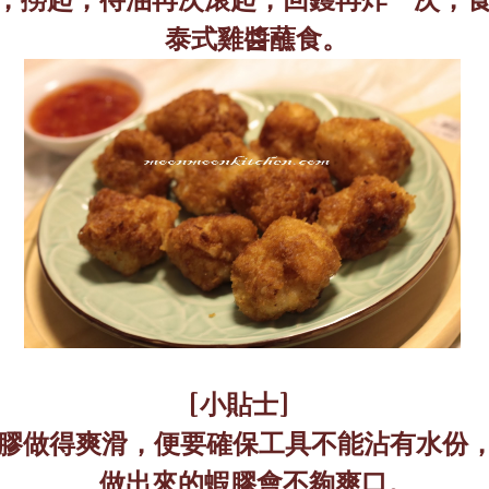
泰式雞醬蘸食。
[
小貼士
]
膠做得爽滑，便要確保工具不能沾有水份
做出來的蝦膠會不夠爽口。