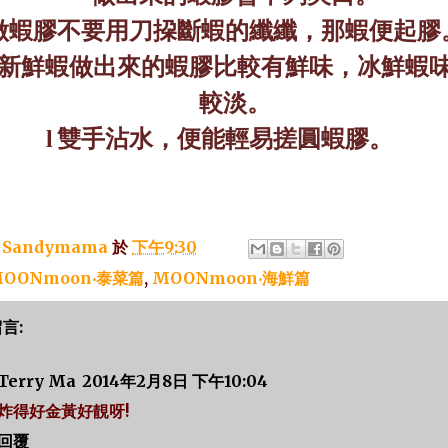
做蝦膠不要用刀挅斷蝦的纖纖，那蝦便起膠
新鮮蝦做出來的蝦膠比較有鮮味，冰鮮蝦
較淡。
雙手沾水，便能輕易搓圓蝦膠。
l
：
Sandymama
於
下午9:30
OONmoon‧泰菜篇
,
MOONmoon‧海鮮篇
留言:
Terry Ma
2014年2月8日 下午10:04
炸得好金黃好靚呀!
回覆