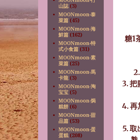
MOONmoon‧行
山誌
(3)
MOONmoon‧泰
菜篇
(45)
MOONmoon‧海
鮮篇
(162)
糖
1
MOONmoon‧特
式小食篇
(31)
MOONmoon‧素
菜篇
(25)
2.
MOONmoon‧馬
卡龍
(3)
3.
把
MOONmoon‧淘
宝宝
(5)
MOONmoon‧焗
4.
再
糕餅
(6)
MOONmoon‧甜
品篇
(53)
5.
取
MOONmoon‧蛋
蛋糕
(208)
熟