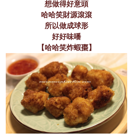
想做得好意頭
哈哈笑財源滾滾
所以做成球形
好好味噃
【哈哈笑炸蝦棗】