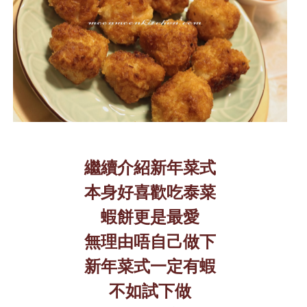
繼續介紹新年菜式
本身好喜歡吃泰菜
蝦餅更是最愛
無理由唔自己做下
新年菜式一定有蝦
不如試下做