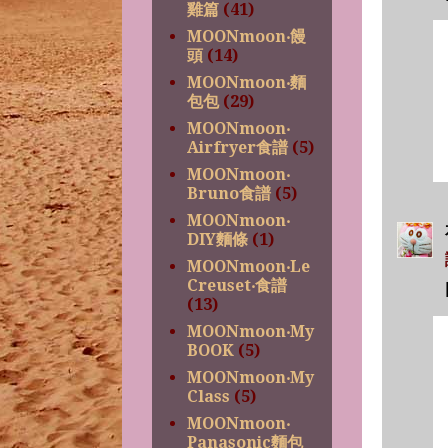
雞篇
(41)
MOONmoon‧饅
頭
(14)
MOONmoon‧麵
包包
(29)
MOONmoon‧
Airfryer食譜
(5)
MOONmoon‧
Bruno食譜
(5)
MOONmoon‧
DIY麵條
(1)
MOONmoon‧Le
Creuset‧食譜
(13)
MOONmoon‧My
BOOK
(5)
MOONmoon‧My
Class
(5)
MOONmoon‧
Panasonic麵包