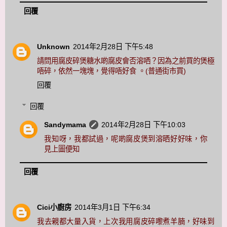
回覆
Unknown
2014年2月28日 下午5:48
請問用腐皮碎煲糖水啲腐皮會否溶哂？因為之前買的煲極
唔碎，依然一塊塊，覺得唔好食 。(普通街市買)
回覆
回覆
Sandymama
2014年2月28日 下午10:03
我知呀，我都試過，呢啲腐皮煲到溶晒好好味，你
見上圖便知
回覆
Cici小廚房
2014年3月1日 下午6:34
我去親都大量入貨，上次我用腐皮碎嚟煮羊腩，好味到