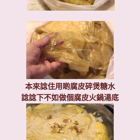
本來諗住用啲腐皮碎煲糖水
諗諗下不如做個腐皮火鍋湯底