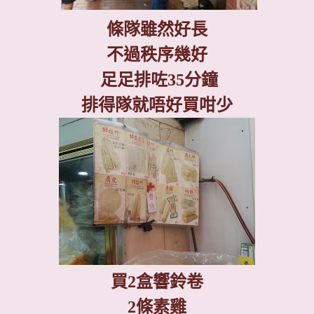
條隊雖然好長
不過秩序幾好
足足排咗
35
分鐘
排得隊就唔好買咁少
買
2
盒響鈴卷
2
條素雞