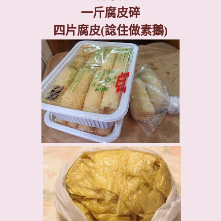
一斤腐皮碎
四片腐皮
(
諗住做素鵝
)