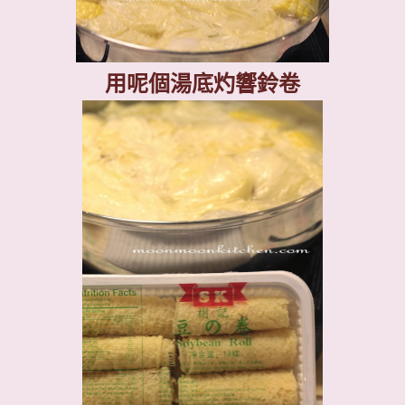
用呢個湯底灼響鈴卷