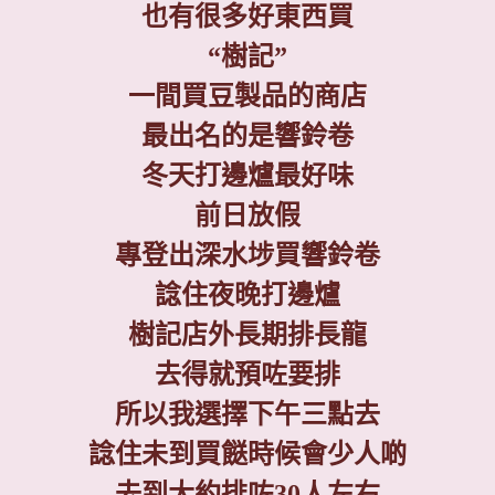
也有很多好東西買
“
樹記
”
一間買豆製品的商店
最出名的是響鈴卷
冬天打邊爐最好味
前日放假
專登出深水埗買響鈴卷
諗住夜晚打邊爐
樹記店外長期排長龍
去得就預咗要排
所以我選擇下午三點去
諗住未到買餸時候會少人啲
去到大約排咗
30
人左右