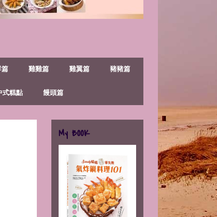
鮮篇
雞雞篇
雞翼篇
豬豬篇
中式糕點
饅頭篇
My BOOK