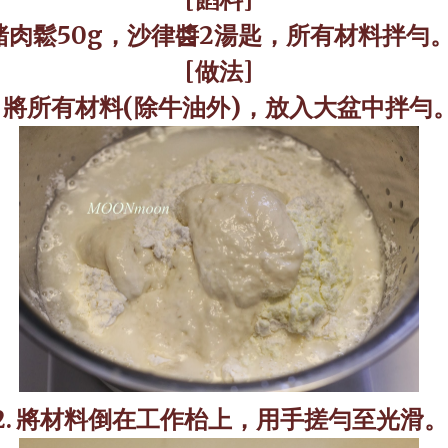
豬肉鬆
50g
，沙律醬
2
湯匙，所有材料拌勻
[
做法
]
將所有材料
(
除牛油外
)
，放入大盆中拌勻
2.
將材料倒在工作枱上，用手搓勻至光滑。