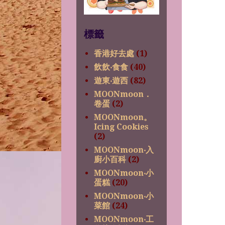
標籤
香港好去處
(1)
飲飲‧食食
(40)
遊東‧遊西
(82)
MOONmoon．
卷蛋
(2)
MOONmoon。
Icing Cookies
(2)
MOONmoon‧入
廚小百科
(2)
MOONmoon‧小
蛋糕
(20)
MOONmoon‧小
菜館
(24)
MOONmoon‧工