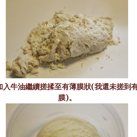
加入牛油繼續搓揉至有薄膜狀
(
我還未搓到
膜
)
。