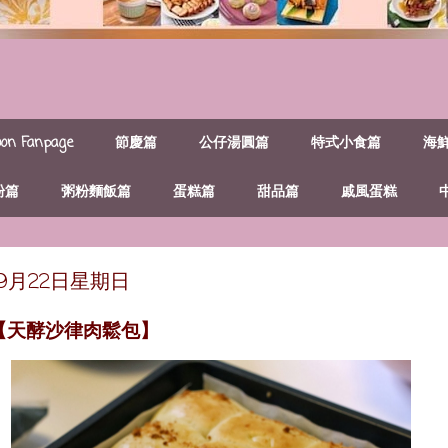
n Fanpage
節慶篇
公仔湯圓篇
特式小食篇
海
粉篇
粥粉麵飯篇
蛋糕篇
甜品篇
戚風蛋糕
年9月22日星期日
~【天酵沙律肉鬆包】