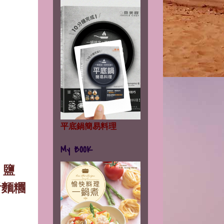
平底鍋簡易料理
My BOOK
，鹽
看麵糰