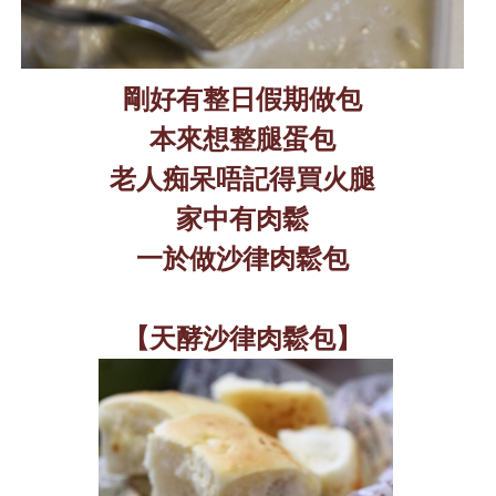
剛好有整日假期做包
本來想整腿蛋包
老人痴呆唔記得買火腿
家中有肉鬆
一於做沙律肉鬆包
【天酵沙律肉鬆包】