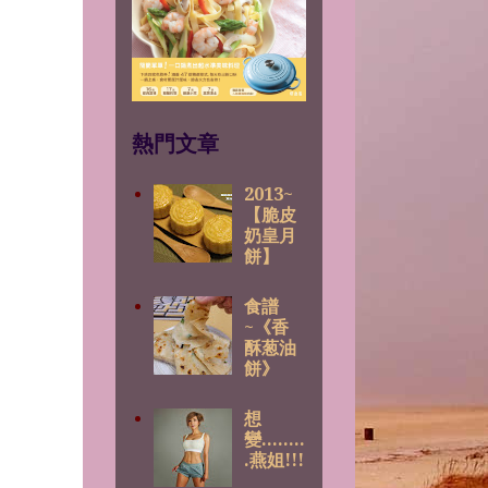
。
。
熱門文章
2013~
【脆皮
奶皇月
餅】
食譜
~《香
酥葱油
餅》
想
變........
.燕姐!!!