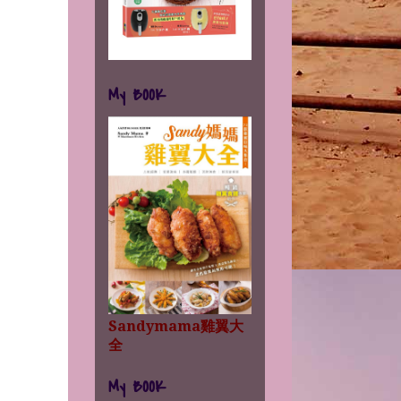
My BOOK
Sandymama雞翼大
全
My BOOK