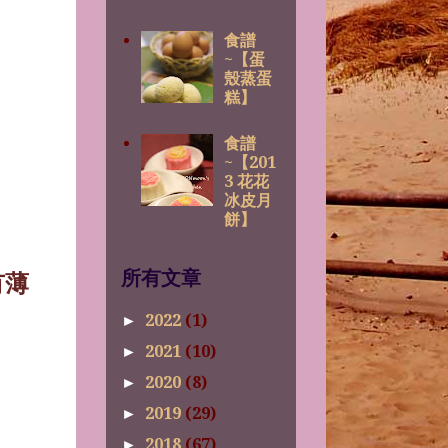
食譜
~【蛋
殼蒸蛋
糕】
食譜
~【201
3 花花
冰皮月
餅】
所有文章
有薄
2022
(1)
►
2021
(10)
►
2020
(8)
►
2019
(29)
►
2018
(67)
►