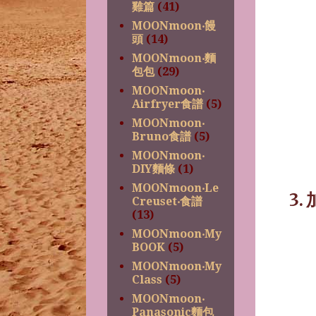
雞篇
(41)
MOONmoon‧饅
頭
(14)
MOONmoon‧麵
包包
(29)
MOONmoon‧
Airfryer食譜
(5)
MOONmoon‧
Bruno食譜
(5)
MOONmoon‧
DIY麵條
(1)
MOONmoon‧Le
3.
Creuset‧食譜
(13)
MOONmoon‧My
BOOK
(5)
MOONmoon‧My
Class
(5)
MOONmoon‧
Panasonic麵包