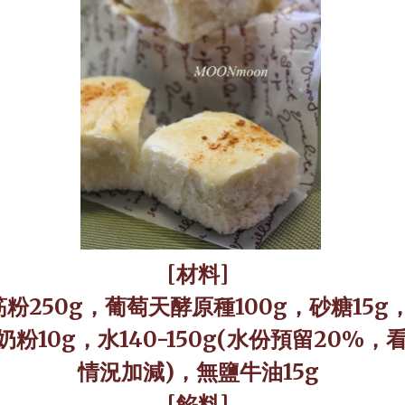
[
材料
]
筋粉
250g
，葡萄天酵原種
100g
，砂糖
15g
奶粉
10g
，水
140-150g(
水份預留
20%
，
情況加減
)
，無鹽牛油
15g
[
餡料
]