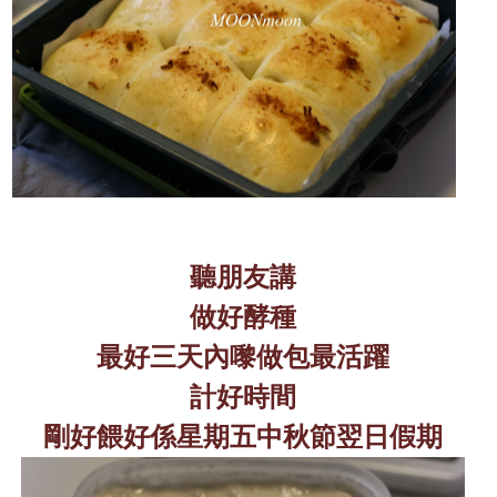
聽朋友講
做好酵種
最好三天內嚟做包最活躍
計好時間
剛好餵好係星期五中秋節翌日假期