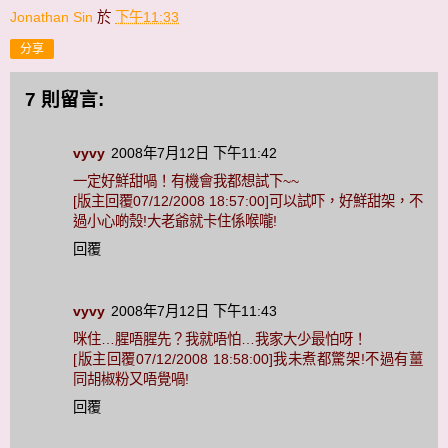
Jonathan Sin
於
下午11:33
分享
7 則留言:
vyvy
2008年7月12日 下午11:42
一定好鮮甜喎！有機會我都想試下~~
[版主回覆07/12/2008 18:57:00]可以試吓，好鮮甜架，不
過小心啲殼!大老爺就卡住係喉嚨!
回覆
vyvy
2008年7月12日 下午11:43
咪住…腥唔腥先？我就唔怕…我家大少最怕呀！
[版主回覆07/12/2008 18:58:00]我未煮都驚架!不過有薑
同胡椒粉又唔覺喎!
回覆