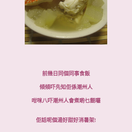
前幾日同個同事食飯
傾傾吓先知佢係潮州人
咁咪八吓潮州人會煮啲乜餸囉
佢話呢個湯好甜好消暑架!