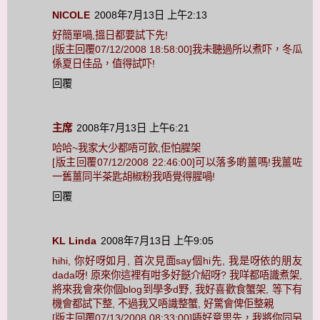
NICOLE
2008年7月13日 上午2:13
好簡單喎,搵日都要試下先!
[版主回覆07/12/2008 18:58:00]我未聽過所以煮吓，冬瓜
係夏日佳品，值得試吓!
回覆
主席
2008年7月13日 上午6:21
哈哈~我家大少都唔可飲,佢怕腥架
[版主回覆07/12/2008 22:46:00]可以落多啲薑嗎!我薑咗
一舊薑同半茶匙胡椒粉我唔覺得腥喎!
回覆
KL Linda
2008年7月13日 上午9:05
hihi, 你好呀如月, 首次見面say個hi先, 我是呀依的朋友
dada呀! 原來你這裡有咁多好餸介紹呀? 我咩都唔識煮架,
將來我會來你個blog到學多d野, 我好喜歡食蟹架, 等下有
機會都試下整, 不過我又唔識整蟹, 好驚會俾佢整親
[版主回覆07/13/2008 08:33:00]唔好意思先，我將你同另