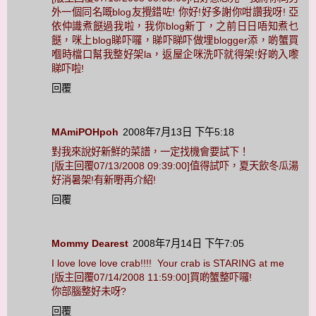
外一個同名嘅blog友攪錯咗! 你好!好多謝你咁讚我呀! 亞
依仲識煮餸過我啦，我你blog新丁，之前日日唔知煮乜
餸，咪上blog睇吓囉，睇吓睇吓做埋blogger添，啲蟹買
嗰時檔口幫我整好架la，返屋企咪洗吓就得架!好啲入嚟
睇吓啦!
回覆
MAmiPOHpoh
2008年7月13日 下午5:18
對我來說好新鮮的菜譜，一定找機會要試下！
[版主回覆07/13/2008 09:39:00]值得試吓，夏天飲冬瓜湯
好消暑架!有新嘢再介紹!
回覆
Mommy Dearest
2008年7月14日 下午7:05
I love love love crab!!!! Your crab is STARING at me
[版主回覆07/14/2008 11:59:00]買啲蟹整吓囉!
你部腦整好未呀?
回覆