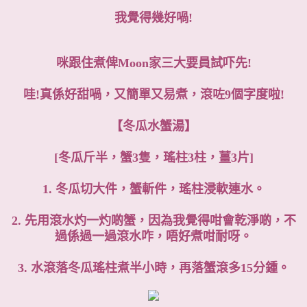
我覺得幾好喎!
咪跟住煮俾Moon家三大要員試吓先!
哇!真係好甜喎，又簡單又易煮，滾咗9個字度啦!
【冬瓜水蟹湯】
[冬瓜斤半，蟹3隻，瑤柱3柱，薑3片]
1. 冬瓜切大件，蟹斬件，瑤柱浸軟連水。
2. 先用滾水灼一灼啲蟹，因為我覺得咁會乾淨啲，不
過係過一過滾水咋，唔好煮咁耐呀。
3. 水滾落冬瓜瑤柱煮半小時，再落蟹滾多15分鍾。