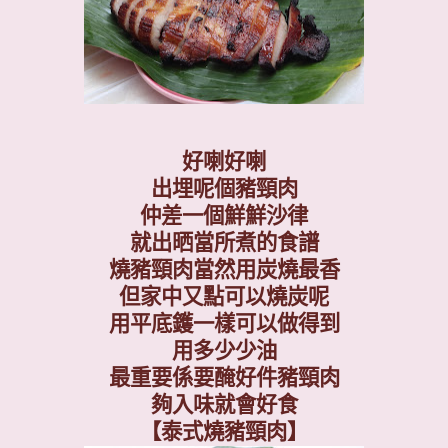
好喇好喇
出埋呢個豬頸肉
仲差一個鮮鮮沙律
就出晒當所煮的食譜
燒豬頸肉當然用炭燒最香
但家中又點可以燒炭呢
用平底鑊一樣可以做得到
用多少少油
最重要係要醃好件豬頸肉
夠入味就會好食
【
泰式燒
豬頸肉】