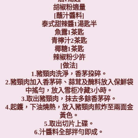
胡椒粉適量
[
蘸
汁醬料
]
泰式甜辣醬
1
湯匙半
魚露
1
茶匙
青檸汁
2
茶匙
椰糖
1
茶匙
辣椒粉少許
[
做法
]
1.
豬頸肉洗淨，香茅挅碎。
2.
豬頸肉加入香茅碎、蒜茸及醃料放入保鮮袋
中搖勻，放入雪柜冷藏
3
小時。
3.
取出豬頸肉，抹去多餘香茅碎。
4.
起鑊，
下油燒熱，
放入豬頸肉煎
炸
至兩面金
黃色。
5.
取出切片上碟。
6.
汁醬料全部拌勻即成。