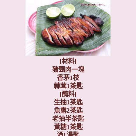
[
材料
]
豬頸肉一塊
香茅
1
枝
蒜茸
1
茶匙
[
醃料
]
生抽
1
茶匙
魚露
2
茶匙
老抽半茶匙
黃糖
1
茶匙
酒
1
湯匙