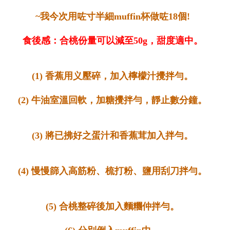
~我今次用咗寸半細muffin杯做咗18個!
食後感：合桃份量可以減至50g，甜度適中。
(1) 香蕉用义壓碎，加入檸檬汁攪拌勻。
(2) 牛油室溫回軟，加糖攪拌勻，靜止數分鐘。
(3) 將已拂好之蛋汁和香蕉茸加入拌勻。
(4) 慢慢篩入高筋粉、梳打粉、鹽用刮刀拌勻。
(5) 合桃整碎後加入麵糰仲拌勻。