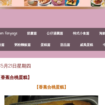
n Fanpage
節慶篇
公仔湯圓篇
特式小食篇
海
粉篇
粥粉麵飯篇
蛋糕篇
甜品篇
戚風蛋糕
年5月21日星期四
【香蕉合桃蛋糕】
【香蕉合桃蛋糕】