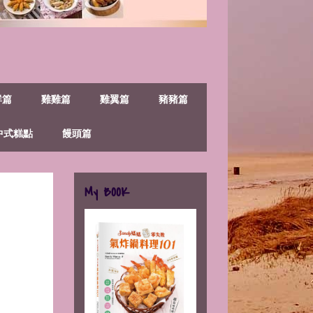
鮮篇
雞雞篇
雞翼篇
豬豬篇
中式糕點
饅頭篇
My BOOK