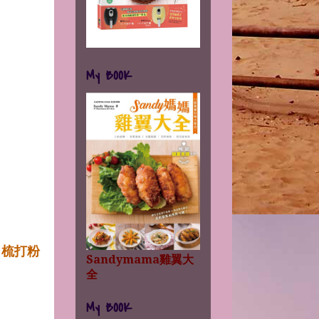
My BOOK
，
梳打粉
Sandymama雞翼大
全
My BOOK