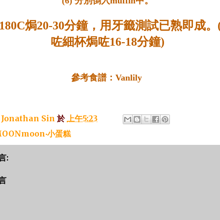
(6) 分別倒入muffin中。
 用180C焗20-30分鐘，用牙籤測試已熟即成。
咗細杯焗咗16-18分鐘)
參考食譜：Vanlily
：
Jonathan Sin
於
上午5:23
OONmoon‧小蛋糕
言:
言