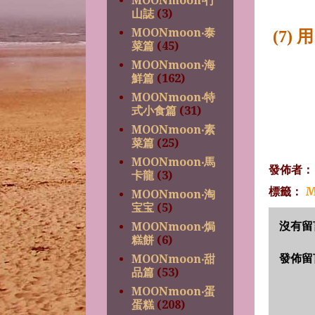
MOONmoon‧行
山誌
(3)
MOONmoon‧泰
(7)
菜篇
(45)
MOONmoon‧海
鮮篇
(162)
MOONmoon‧特
式小食篇
(31)
MOONmoon‧素
菜篇
(25)
MOONmoon‧馬
發佈者
卡龍
(3)
標籤：
M
MOONmoon‧淘
宝宝
(5)
沒有留
MOONmoon‧焗
糕餅
(6)
發佈留
MOONmoon‧甜
品篇
(53)
MOONmoon‧蛋
蛋糕
(208)