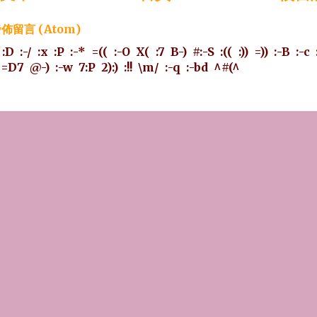
佈留言 (Atom)
:D
:-/
:x
:P
:-*
=((
:-O
X(
:7
B-)
#:-S
:((
:))
=))
:-B
:-c
=D7
@-)
:-w
7:P
2):)
:!!
\m/
:-q
:-bd
^#(^