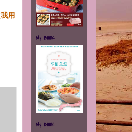
(我用
My BOOK
My BOOK