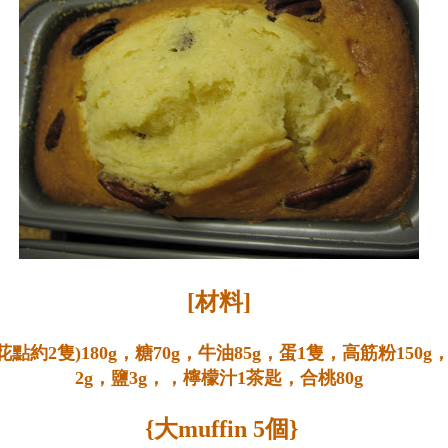
[材料]
花點約2隻)180g，
糖70g，
牛油85g，
蛋1隻，
高筋粉150g
2g，
鹽3g，，檸檬汁1茶匙，
合桃80g
{大muffin 5個}