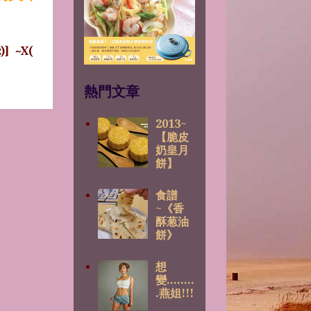
:)]
~X(
熱門文章
2013~
【脆皮
奶皇月
餅】
食譜
~《香
酥葱油
餅》
想
變........
.燕姐!!!