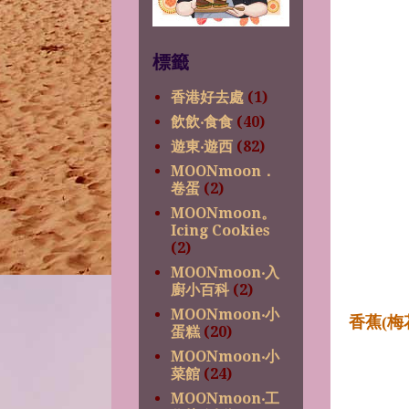
標籤
香港好去處
(1)
飲飲‧食食
(40)
遊東‧遊西
(82)
MOONmoon．
卷蛋
(2)
MOONmoon。
Icing Cookies
(2)
MOONmoon‧入
廚小百科
(2)
MOONmoon‧小
香蕉(梅
蛋糕
(20)
MOONmoon‧小
菜館
(24)
MOONmoon‧工