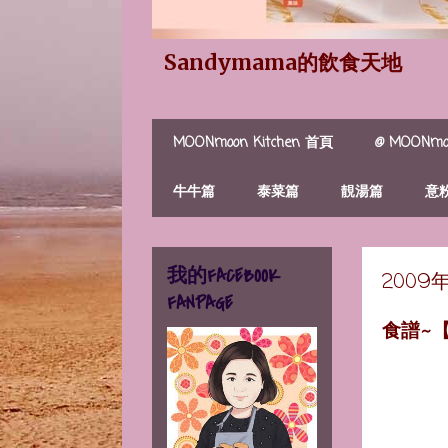
Sandymama的飲食天地
MOONmoon Kitchen 首頁
@ MOONmoo
牛牛篇
泰菜篇
靚湯篇
意
我的FACEBOOK
2009
FANPAGE
食譜~