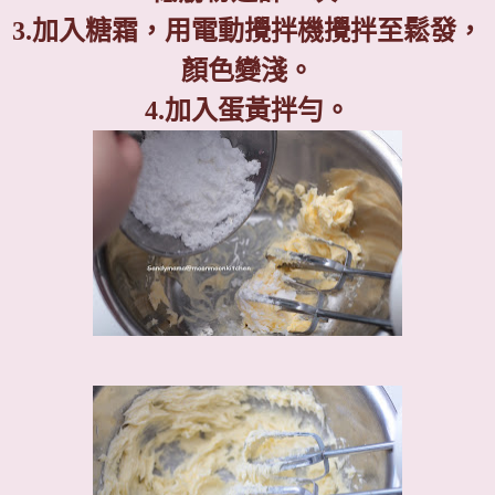
3.
加入糖霜，用電動攪拌機攪拌至鬆發，
顏色變淺。
4.
加入蛋黃拌勻。