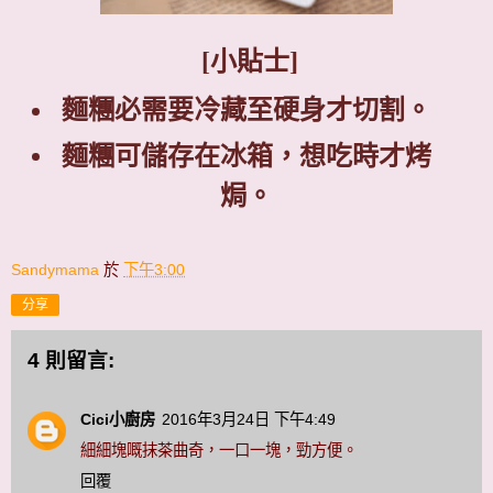
[
小貼士
]
麵糰必需要冷藏至硬身才切割。
麵糰可儲存在冰箱，想吃時才烤
焗。
Sandymama
於
下午3:00
分享
4 則留言:
Cici小廚房
2016年3月24日 下午4:49
細細塊嘅抹茶曲奇，一口一塊，勁方便。
回覆