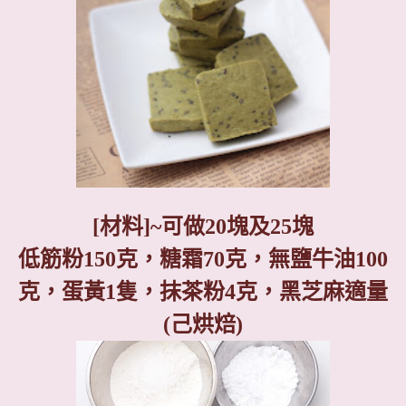
[
材料
]~
可做
20
塊及
25
塊
低筋粉
150
克，糖霜
70
克，無鹽牛油
100
克，蛋黃
1
隻，抹茶粉
4
克，黑芝麻適量
(
己烘焙
)