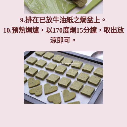
9.
排在已放牛油紙之焗盆上。
10.
預熱焗爐，以
170
度焗
15
分鐘，取出放
涼即可。