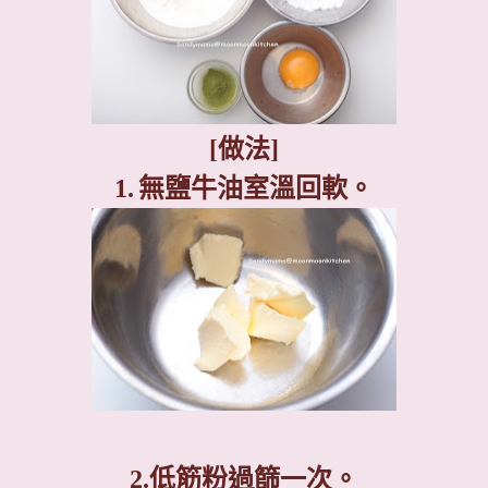
[
做法
]
1.
無鹽牛油室溫回軟。
2.
低筋粉過篩一次。