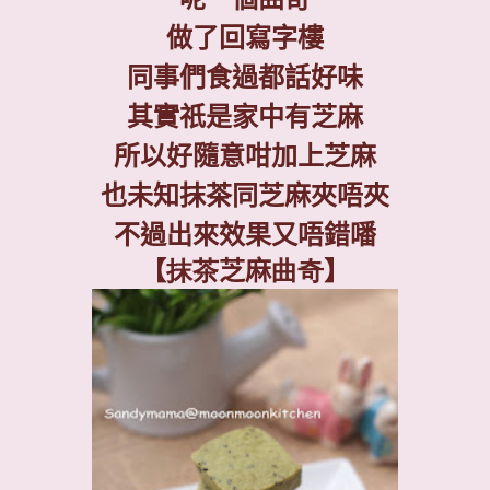
做了回寫字樓
同事們食過都話好味
其實祇是家中有芝麻
所以好隨意咁加上芝麻
也未知抹茶同芝麻夾唔夾
不過出來效果又唔錯噃
【
抹茶
芝麻
曲奇
】