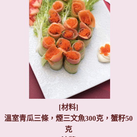
[
材料
]
溫室青瓜三條，煙三文魚
300
克，蟹籽
50
克