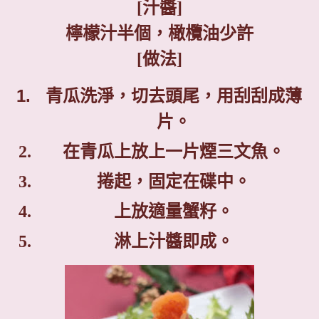
[
汁醬
]
檸檬汁半個，橄欖油少許
[
做法
]
青瓜洗淨，切去頭尾，用刮刮成薄
片。
在青瓜上放上一片煙三文魚。
捲起，固定在碟中。
上放適量蟹籽。
淋上汁醬即成。