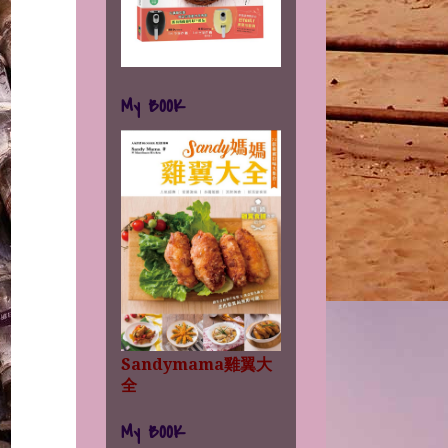
My BOOK
Sandymama雞翼大
全
My BOOK