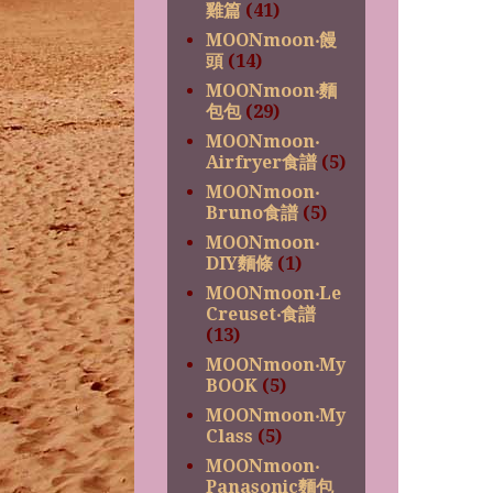
雞篇
(41)
MOONmoon‧饅
頭
(14)
MOONmoon‧麵
包包
(29)
MOONmoon‧
Airfryer食譜
(5)
MOONmoon‧
Bruno食譜
(5)
MOONmoon‧
DIY麵條
(1)
MOONmoon‧Le
Creuset‧食譜
(13)
MOONmoon‧My
BOOK
(5)
MOONmoon‧My
Class
(5)
MOONmoon‧
Panasonic麵包