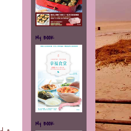
My BOOK
My BOOK
」。