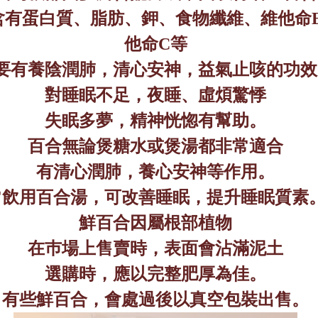
含有蛋白質、脂肪、鉀、食物纖維、維他命
他命
C
等
要有養陰潤肺，清心安神，益氣止咳的功效
對睡眠不足，夜睡、虛煩驚悸
失眠多夢，精神恍惚有幫助。
百合無論煲糖水或煲湯都非常適合
有清心潤肺
，
養心安神等作用。
常飲用
百合湯，可改善睡眠，提升睡眠質素
鮮百合因屬根部植物
在巿場上售賣時，表面會沾滿泥土
選購時，應以完整肥厚為佳。
有些鮮百合，會處過後以真空包裝出售。