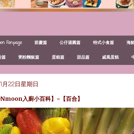
n Fanpage
節慶篇
公仔湯圓篇
特式小食篇
海
粉篇
粥粉麵飯篇
蛋糕篇
甜品篇
戚風蛋糕
年11月22日星期日
ONmoon入廚小百科】~【百合】