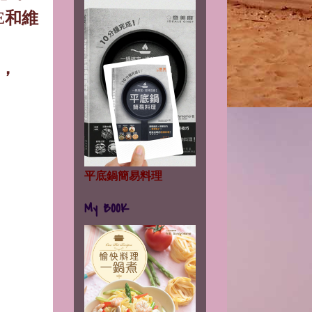
E
和維
，
平底鍋簡易料理
。
My BOOK