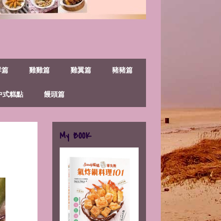
鮮篇
雞雞篇
雞翼篇
豬豬篇
中式糕點
饅頭篇
My BOOK