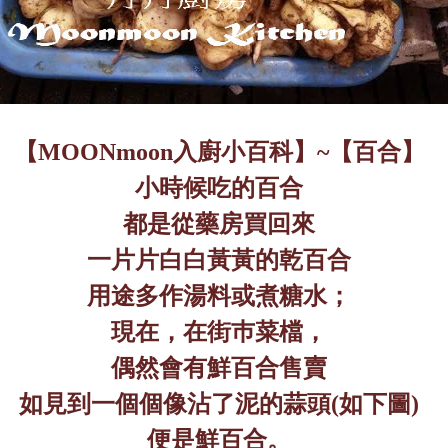
【
MOONmoon
入廚小百科】
~
【百合】
小時候吃的百合
都是從藥房買回來
一片片白白黃黃的乾百合
用途多作湯料或煮糖水；
現在，在街巿菜檔，
偶然會有鮮百合售賣
如見到一個個像沾了泥的蒜頭
(
如下圖
)
便是鮮百合。