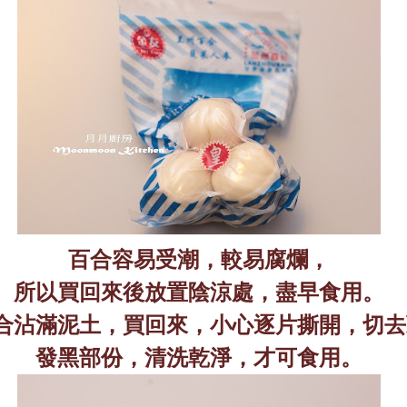
百合容易受潮，較易腐爛，
所以買回來後放置陰涼處，盡早食用。
合沾滿泥土，買回來，小心逐片撕開，切去
發黑部份，清洗乾淨，才可食用。