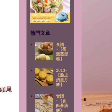
熱門文章
食譜
~【蛋
殼蒸蛋
糕】
2013~
【脆皮
奶皇月
餅】
頭尾
食譜
~《香
酥葱油
餅》