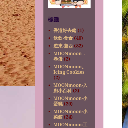
標籤
香港好去處
(1)
飲飲‧食食
(40)
遊東‧遊西
(82)
MOONmoon．
卷蛋
(2)
MOONmoon。
Icing Cookies
(2)
MOONmoon‧入
廚小百科
(2)
MOONmoon‧小
蛋糕
(20)
MOONmoon‧小
菜館
(24)
MOONmoon‧工