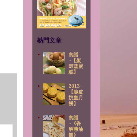
熱門文章
食譜
~【蛋
殼蒸蛋
糕】
2013~
【脆皮
奶皇月
餅】
食譜
~《香
酥葱油
餅》