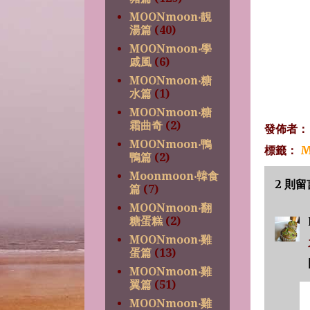
MOONmoon‧靚
湯篇
(40)
MOONmoon‧學
戚風
(6)
MOONmoon‧糖
水篇
(1)
MOONmoon‧糖
霜曲奇
(2)
發佈者
MOONmoon‧鴨
標籤：
M
鴨篇
(2)
Moonmoon‧韓食
2 則留
篇
(7)
MOONmoon‧翻
糖蛋糕
(2)
MOONmoon‧雞
蛋篇
(13)
MOONmoon‧雞
翼篇
(51)
MOONmoon‧雞