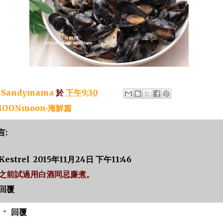
：
Sandymama
於
下午9:30
OONmoon‧海鮮篇
言:
Kestrel
2015年11月24日 下午11:46
之前試過用白酒同忌廉煮。
回覆
回覆