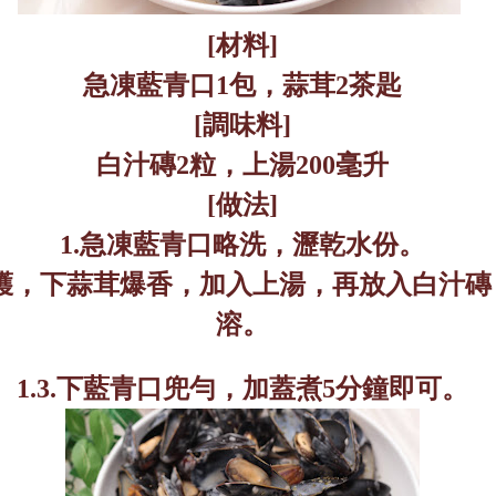
[
材料
]
急凍藍青口
1
包，蒜茸
2
茶匙
[
調味料
]
白汁磚
2
粒，上湯
200
毫升
[
做法
]
1.
急凍藍青口略洗，瀝乾水份。
鑊，下蒜茸爆香，加入上湯，再放入白汁磚
溶。
1.
3.
下藍青口兜勻，加蓋煮
5
分鐘即可。