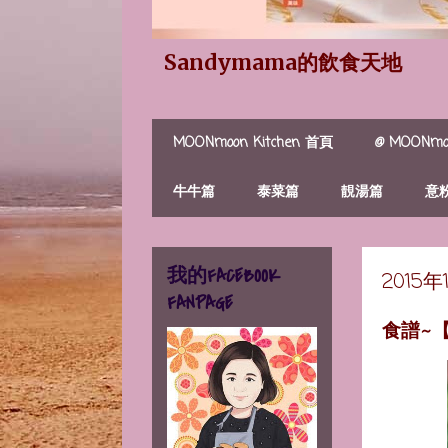
Sandymama的飲食天地
MOONmoon Kitchen 首頁
@ MOONmoo
牛牛篇
泰菜篇
靚湯篇
意
我的FACEBOOK
2015
FANPAGE
食譜~