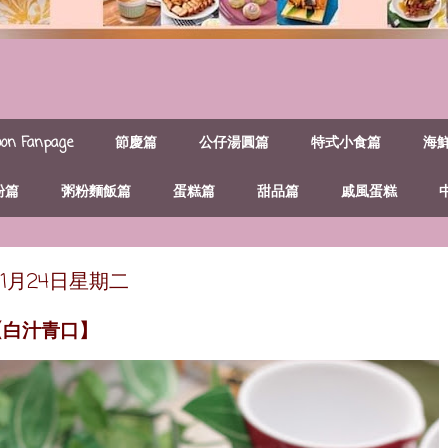
n Fanpage
節慶篇
公仔湯圓篇
特式小食篇
海
粉篇
粥粉麵飯篇
蛋糕篇
甜品篇
戚風蛋糕
年11月24日星期二
【白汁青口】