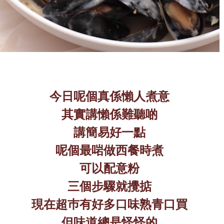
今日呢個真係懶人煮意
其實講懶係難聽啲
講簡易好一點
呢個最啱做西餐時煮
可以配意粉
三個步驟就攪掂
現在超巿有好多口味熟青口買
但味道總是怪怪的