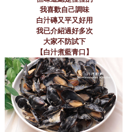
我喜歡自己調味
白汁磚又平又好用
我已介紹過好多次
大家不防試下
【白汁煮藍青口】