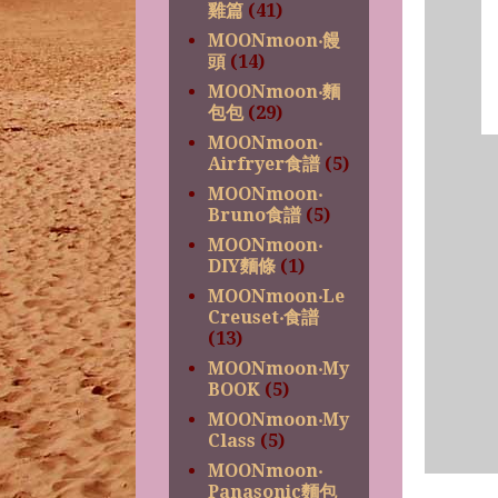
雞篇
(41)
MOONmoon‧饅
頭
(14)
MOONmoon‧麵
包包
(29)
MOONmoon‧
Airfryer食譜
(5)
MOONmoon‧
Bruno食譜
(5)
MOONmoon‧
DIY麵條
(1)
MOONmoon‧Le
Creuset‧食譜
(13)
MOONmoon‧My
BOOK
(5)
MOONmoon‧My
Class
(5)
MOONmoon‧
Panasonic麵包