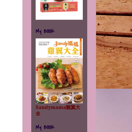
My BOOK
Sandymama雞翼大
全
My BOOK