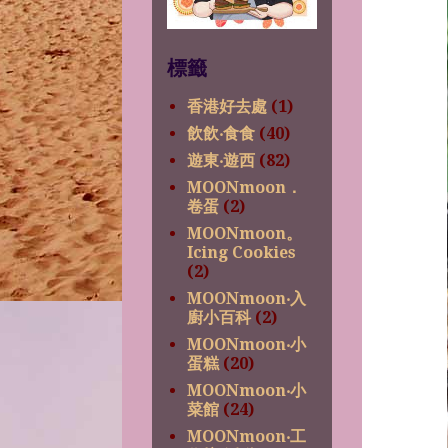
標籤
香港好去處
(1)
飲飲‧食食
(40)
遊東‧遊西
(82)
MOONmoon．
卷蛋
(2)
MOONmoon。
Icing Cookies
(2)
MOONmoon‧入
廚小百科
(2)
MOONmoon‧小
蛋糕
(20)
MOONmoon‧小
菜館
(24)
MOONmoon‧工