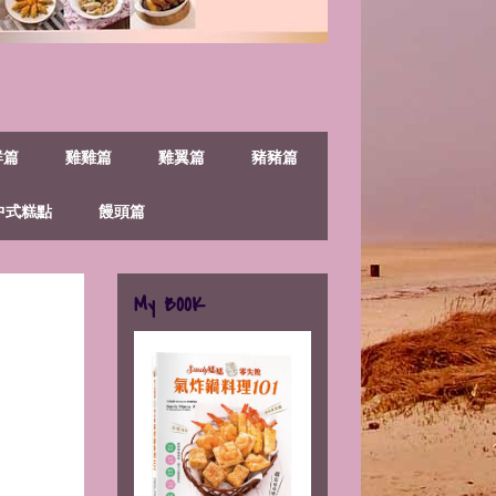
鮮篇
雞雞篇
雞翼篇
豬豬篇
中式糕點
饅頭篇
My BOOK