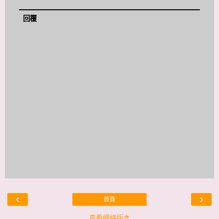
回覆
‹
›
首頁
查看網絡版本