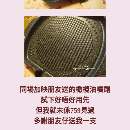
同場加映朋友送的橄欖油噴劑
試下好唔好用先
但我就未係
759
見過
多謝朋友仔送我一支