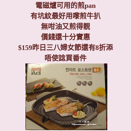
電磁爐可用的煎
pan
有坑紋最好用嚟煎牛扒
無咁油又煎得靚
價錢還十分實惠
$159
昨日三八婦女節還有
8
折添
唔使諗買番件