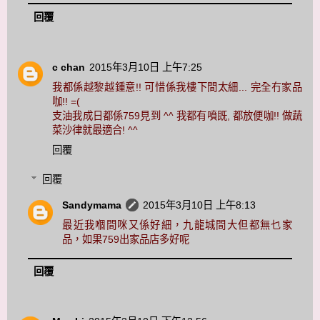
回覆
c chan
2015年3月10日 上午7:25
我都係越黎越鍾意!! 可惜係我樓下間太細... 完全冇家品
咖!! =(
支油我成日都係759見到 ^^ 我都有噴既, 都放便咖!! 做蔬
菜沙律就最適合! ^^
回覆
回覆
Sandymama
2015年3月10日 上午8:13
最近我嗰間咪又係好細，九龍城間大但都無乜家
品，如果759出家品店多好呢
回覆