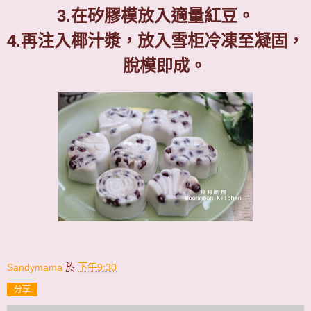
3.
在矽膠模放入適量紅豆。
4.
再注入椰汁漿，放入雪柜冷凍至凝固，
脫模即成。
Sandymama
於
下午9:30
分享