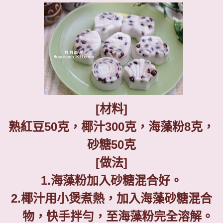
[
材料
]
熟紅豆
50
克，椰汁
300
克，海藻粉
8
克，
砂糖
50
克
[
做法
]
1.
海藻粉加入砂糖混合好。
2.
椰汁用小煲煮熱，加入海藻砂糖混合
物，快手拌勻，至海藻粉完全溶解。