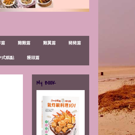
鮮篇
雞雞篇
雞翼篇
豬豬篇
中式糕點
饅頭篇
My BOOK