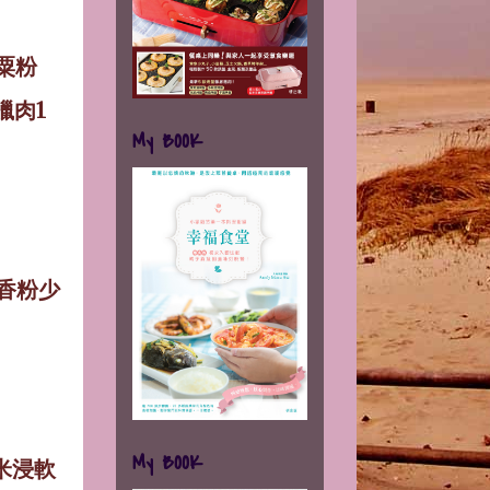
粟粉
臘肉
1
My BOOK
香粉少
My BOOK
米浸軟