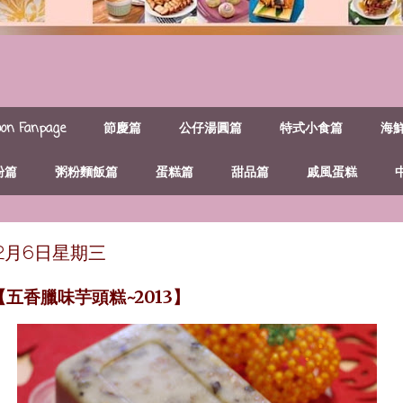
n Fanpage
節慶篇
公仔湯圓篇
特式小食篇
海
粉篇
粥粉麵飯篇
蛋糕篇
甜品篇
戚風蛋糕
年2月6日星期三
【五香臘味芋頭糕~2013】