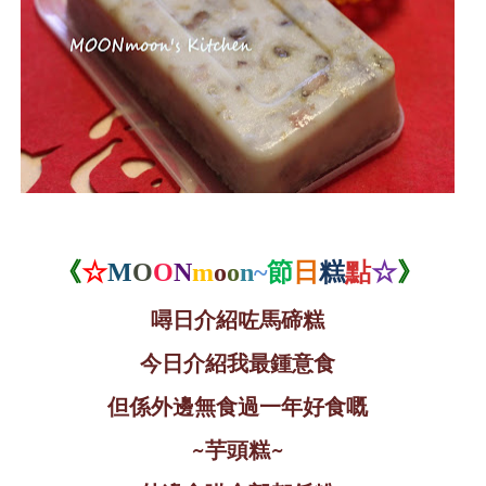
《
☆
M
O
O
N
m
o
o
n
~
節
日
糕
點
☆
》
噚日介紹咗馬碲糕
今日介紹我最鍾意食
但係外邊無食過一年好食嘅
~
芋頭糕
~