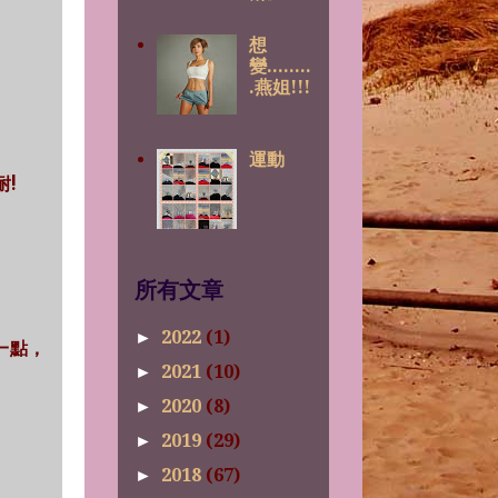
想
變........
.燕姐!!!
運動
耐!
所有文章
2022
(1)
►
好一點，
2021
(10)
►
2020
(8)
►
2019
(29)
►
2018
(67)
►