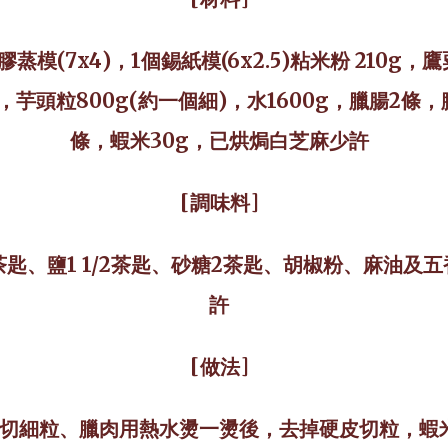
膠蒸模
(7x4)
，
1
個錫紙模
(6x2.5)
粘米粉
210g
，鷹
，芋頭粒8
00g(
約一個細
)
，水
1600g
，臘腸
2
條，
條，蝦米
30g
，已烘焗白芝麻少許
[
調味料
]
茶匙、鹽
1 1/2
茶匙、砂糖
2
茶匙、胡椒粉、麻油及五
許
[
做法
]
切細粒、臘肉用熱水燙一燙後，去掉硬皮切粒，蝦