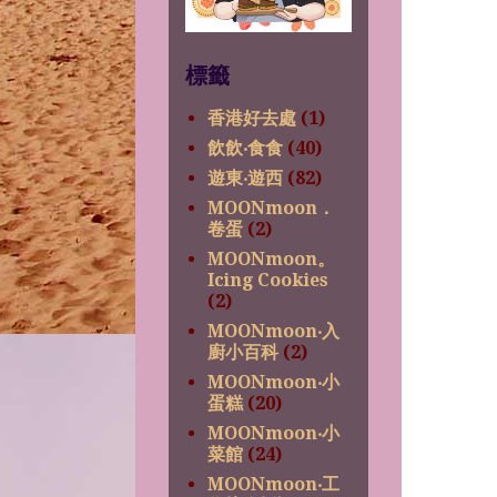
標籤
香港好去處
(1)
飲飲‧食食
(40)
遊東‧遊西
(82)
MOONmoon．
卷蛋
(2)
MOONmoon。
Icing Cookies
(2)
MOONmoon‧入
廚小百科
(2)
MOONmoon‧小
蛋糕
(20)
MOONmoon‧小
菜館
(24)
MOONmoon‧工