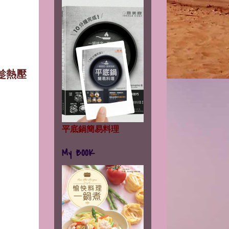
趁熱壓
平底鍋簡易料理
My BOOK
。