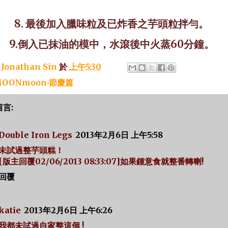
8.
最後加入臘味粒及已炸香之芋頭粒拌勻。
9.
倒入已抹油的模中
，
水滾後中火蒸
60
分鐘
。
：
Jonathan Sin
於
上午5:30
OONmoon‧節慶篇
留言:
Double Iron Legs
2013年2月6日 上午5:58
未試過整芋頭糕！
[版主回覆02/06/2013 08:33:07]如果鍾意食就整番轉喇!
回覆
katie
2013年2月6日 上午6:26
我都未試過自家整這個 !