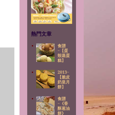
熱門文章
食譜
~【蛋
殼蒸蛋
糕】
2013~
【脆皮
奶皇月
餅】
食譜
~《香
酥葱油
餅》