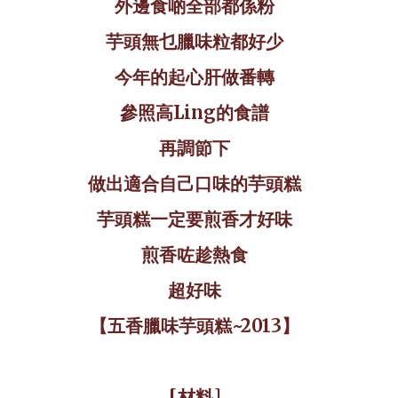
外邊食啲全部都係粉
芋頭無乜臘味粒都好少
今年的起心肝做番轉
參照高
Ling
的食譜
再調節下
做出適合自己口味的芋頭糕
芋頭糕一定要煎香才好味
煎香咗趁熱食
超好味
【五香臘味芋頭糕
~2013
】
[材料]