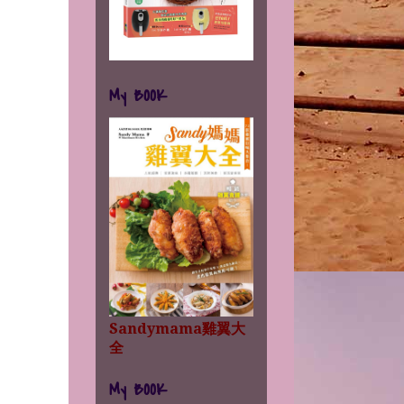
My BOOK
Sandymama雞翼大
全
My BOOK