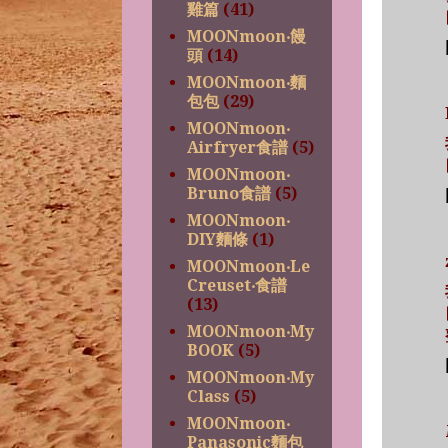
雞篇
(41)
MOONmoon‧饅
頭
(14)
MOONmoon‧麵
包包
(29)
MOONmoon‧
Airfryer食譜
(5)
MOONmoon‧
Bruno食譜
(5)
MOONmoon‧
DIY麵條
(1)
MOONmoon‧Le
Creuset‧食譜
(13)
MOONmoon‧My
BOOK
(5)
MOONmoon‧My
Class
(5)
MOONmoon‧
Panasonic麵包