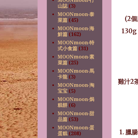
MOONmoon‧行
山誌
(3)
MOONmoon‧泰
(2
個
菜篇
(45)
MOONmoon‧海
130g
鮮篇
(162)
MOONmoon‧特
式小食篇
(31)
MOONmoon‧素
菜篇
(25)
MOONmoon‧馬
卡龍
(3)
雞汁
2
MOONmoon‧淘
宝宝
(5)
MOONmoon‧焗
糕餅
(6)
MOONmoon‧甜
品篇
(53)
MOONmoon‧蛋
1.
臘腸
蛋糕
(208)