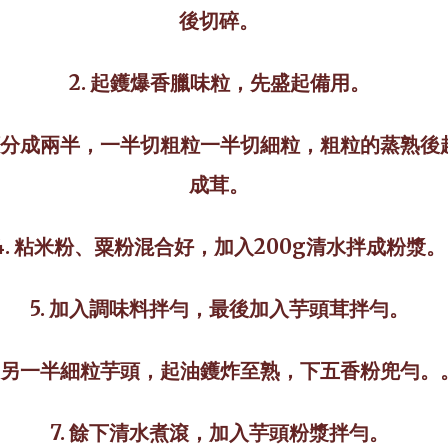
後切碎。
2.
起鑊爆香臘味粒，先盛起備用。
分成兩半，一半切粗粒一半切細粒，粗粒的蒸熟後
成茸。
4.
粘米粉、粟粉混合好，加入
200g
清水拌成粉漿。
5.
加入調味料拌勻，最後加入芋頭茸拌勻。
另一半細粒芋頭，起油鑊炸至熟，下五香粉兜勻。
7.
餘下清水煮滾，加入芋頭粉漿拌勻。