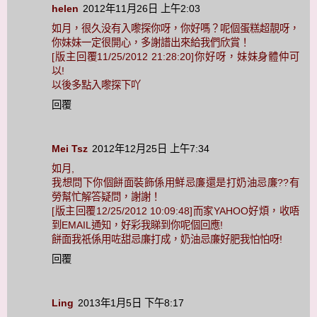
helen
2012年11月26日 上午2:03
如月，很久没有入嚟探你呀，你好嗎？呢個蛋糕超靚呀，
你妹妹一定很開心，多謝譜出來給我們欣賞！
[版主回覆11/25/2012 21:28:20]你好呀，妹妹身體仲可
以!
以後多點入嚟探下吖
回覆
Mei Tsz
2012年12月25日 上午7:34
如月,
我想問下你個餅面裝飾係用鮮忌廉還是打奶油忌廉??有
勞幫忙解答疑問，謝謝！
[版主回覆12/25/2012 10:09:48]而家YAHOO好煩，收唔
到EMAIL通知，好彩我睇到你呢個回應!
餅面我祇係用咗甜忌廉打成，奶油忌廉好肥我怕怕呀!
回覆
Ling
2013年1月5日 下午8:17