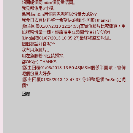
想問呢個同m&m個份量唔同,,
我見都係用6寸模,,
係因為m&m用個圓兜兜所以份量大d嗎??
我今日去買材料整^^希望快d得到你回覆! thanks!
[版主回覆01/07/2013 12:24:53]其實魚膠片比較難買，用
魚膠粉份量一樣，你識得用豆漿開勻佢好叻叻呀!
[Ling回覆01/07/2013 10:35:27]最終我整左呢個,,
個個都話好食呢^^
我冇用魚膠片,,
用左魚膠粉同豆漿攪拌,,
都OK呀:) THANKS!
[版主回覆01/05/2013 13:50:43]M&M個係半圓球，會俾
呢個份量大好多
[版主回覆01/05/2013 13:47:37]你想整邊個?m&m定呢
個?
回覆