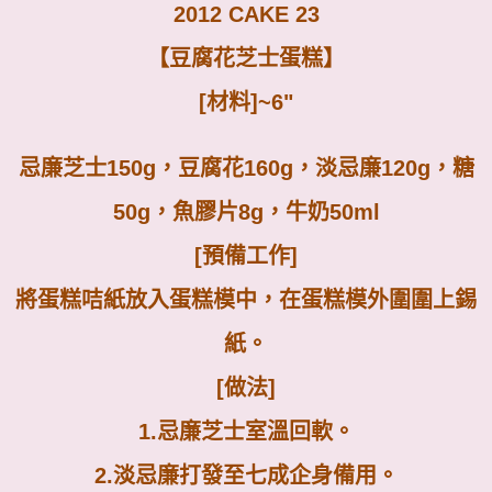
2012 CAKE 23
【豆腐花芝士蛋糕】
[
材料
]~6"
忌廉芝士
150g
，豆腐花
160g
，淡忌廉
120g
，糖
50g
，魚膠片
8g
，牛奶
50ml
[
預備工作
]
將蛋糕咭紙放入蛋糕模中，在蛋糕模外圍圍上錫
紙。
[
做法
]
1.
忌廉芝士室溫回軟。
2.
淡忌廉打發至七成企身備用。