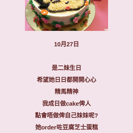
10
月
27
日
是二妹生日
希望她日日都開開心心
精馬精神
我成日做
cake
俾人
點會唔做俾自己妹妹呢
?
她
order
咗豆腐芝士蛋糕