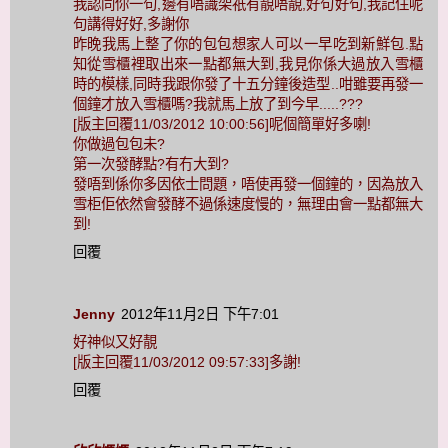
我認同你一句,邊有唔識架祇有靚唔靚,好句好句,我記住呢
句講得好好,多謝你
昨晚我馬上整了你的包包想家人可以一早吃到新鮮包.點
知從雪櫃裡取出來一點都無大到,我見你係大過放入雪櫃
時的模樣,同時我跟你發了十五分鐘後造型..咁雖要再發一
個鐘才放入雪櫃嗎?我就馬上放了到今早.....???
[版主回覆11/03/2012 10:00:56]呢個簡單好多喇!
你做過包包未?
第一次發酵點?有冇大到?
發唔到係你多因依士問題，唔使再發一個鐘的，因為放入
雪柜佢依然會發酵不過係速度慢的，無理由會一點都無大
到!
回覆
Jenny
2012年11月2日 下午7:01
好神似又好靚
[版主回覆11/03/2012 09:57:33]多謝!
回覆