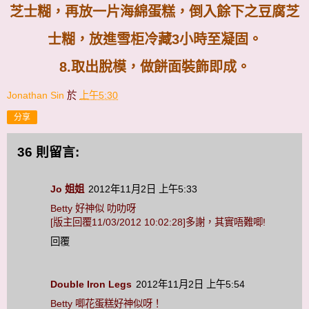
芝士糊，再放一片海綿蛋糕，倒入餘下之豆腐芝
士糊，放進雪柜冷藏
3
小時至凝固。
8.
取出脫模，做餅面裝飾即成。
Jonathan Sin
於
上午5:30
分享
36 則留言:
Jo 姐姐
2012年11月2日 上午5:33
Betty 好神似 叻叻呀
[版主回覆11/03/2012 10:02:28]多謝，其實唔難唧!
回覆
Double Iron Legs
2012年11月2日 上午5:54
Betty 唧花蛋糕好神似呀！