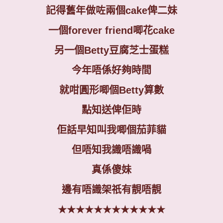
記得舊年做咗兩個
cake
俾二妹
一個
forever friend
唧花
cake
另一個
Betty
豆腐芝士蛋糕
今年唔係好夠時間
就咁圓形唧個
Betty
算數
點知送俾佢時
佢話早知叫我唧個茄菲貓
但唔知我識唔識喎
真係傻妹
邊有唔識架祇有靚唔靚
★★★★★★★★★★★★