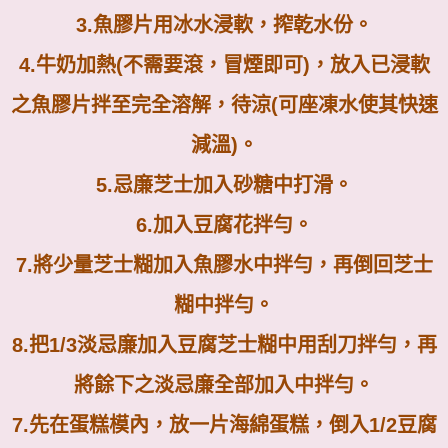
3.
魚膠片用冰水浸軟，搾乾水份。
4.
牛奶加熱
(
不需要滾，冒煙即可
)
，放入已浸軟
之魚膠片拌至完全溶解，待涼
(
可座凍水使其快速
減溫
)
。
5.
忌廉芝士加入砂糖中打滑。
6.
加入豆腐花拌勻。
7.
將少量芝士糊加入魚膠水中拌勻，再倒回芝士
糊中拌勻。
8.
把
1/3
淡忌廉加入豆腐芝士糊中用刮刀拌勻，再
將餘下之淡忌廉全部加入中拌勻。
7.
先在蛋糕模內，放一片海綿蛋糕，倒入
1/2
豆腐