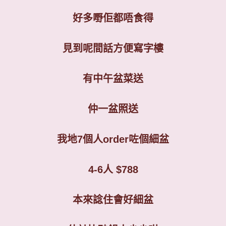
好多嘢佢都唔食得
見到呢間話方便寫字樓
有中午盆菜送
仲一盆照送
我地
7
個人
order
咗個細盆
4-6
人
$788
本來諗住會好細盆