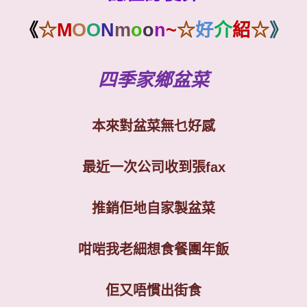
《
☆
M
O
O
N
m
o
o
n
~
☆
好
介
紹
☆
》
四季家鄉盆菜
本來對盆菜無乜好感
最近一次公司收到張
fax
推銷佢地自家製盆菜
咁啱我老細想食餐團年飯
佢又唔慣出街食