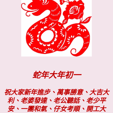
蛇年大年初一
祝大家新年進步、萬事勝意、大吉大
利、老婆發達、老公聽話、老少平
安、一團和氣、仔女考順、開工大