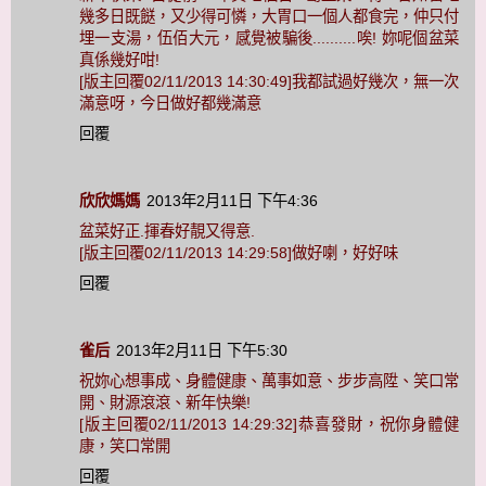
幾多日既餸，又少得可憐，大胃口一個人都食完，仲只付
埋一支湯，伍佰大元，感覺被騙後..........唉! 妳呢個盆菜
真係幾好咁!
[版主回覆02/11/2013 14:30:49]我都試過好幾次，無一次
滿意呀，今日做好都幾滿意
回覆
欣欣媽媽
2013年2月11日 下午4:36
盆菜好正.揮春好靚又得意.
[版主回覆02/11/2013 14:29:58]做好喇，好好味
回覆
雀后
2013年2月11日 下午5:30
祝妳心想事成、身體健康、萬事如意、步步高陞、笑口常
開、財源滾滾、新年快樂!
[版主回覆02/11/2013 14:29:32]恭喜發財，祝你身體健
康，笑口常開
回覆