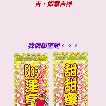
吉、如意吉祥
我個願望呢。。。