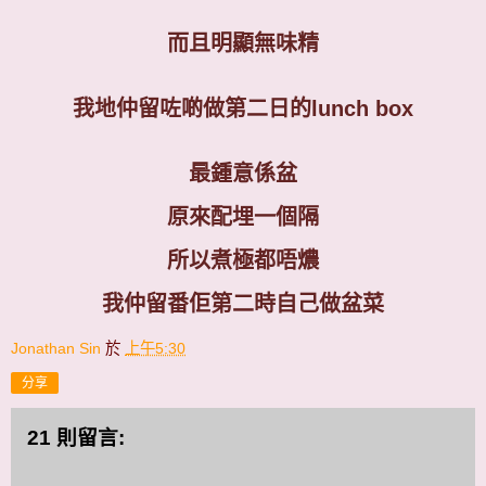
而且明顯無味精
我地仲留咗啲做第二日的
lunch box
最鍾意係盆
原來配埋一個隔
所以煮極都唔燶
我仲留番佢第二時自己做盆菜
Jonathan Sin
於
上午5:30
分享
21 則留言: