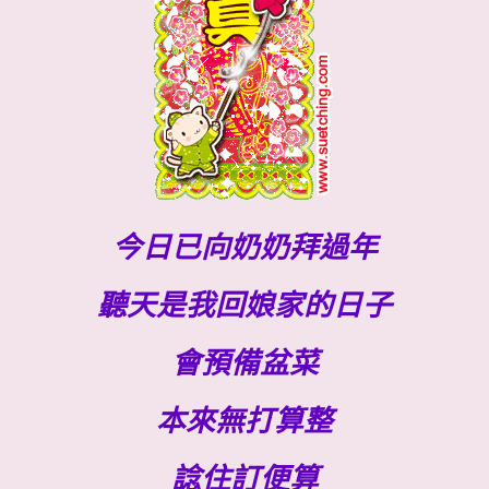
今日已向奶奶拜過年
聽天是我回娘家的日子
會預備盆菜
本來無打算整
諗住訂便算