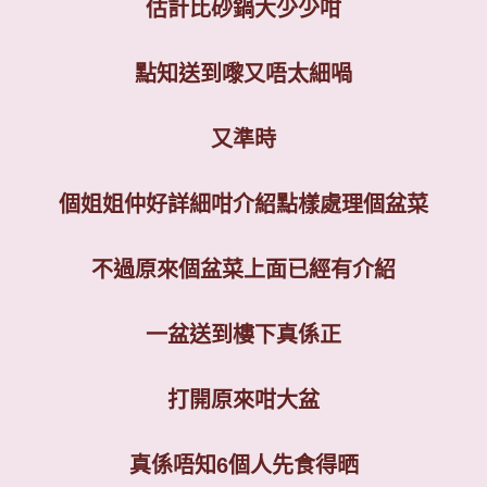
估計比砂鍋大少少咁
點知送到嚟又唔太細喎
又準時
個姐姐仲好詳細咁介紹點樣處理個盆菜
不過原來個盆菜上面已經有介紹
一盆送到樓下真係正
打開原來咁大盆
真係唔知
6
個人先食得晒