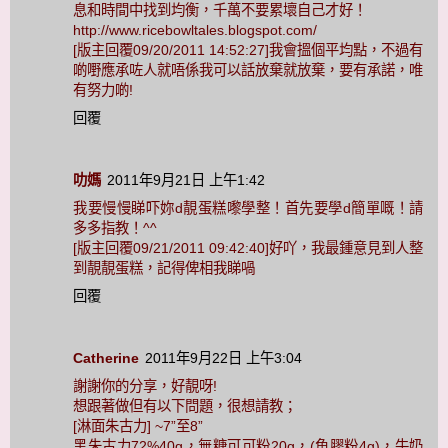
息和時間中找到均衡，千萬不要累壞自己才好！
http://www.ricebowltales.blogspot.com/
[版主回覆09/20/2011 14:52:27]我會搵個平均點，不過有
啲嘢應承咗人就唔係我可以話放棄就放棄，要有承諾，唯
有努力啲!
回覆
叻媽
2011年9月21日 上午1:42
我要慢慢睇吓妳d靚蛋糕嚟學整！首先要學d簡單嘅！請
多多指教！^^
[版主回覆09/21/2011 09:42:40]好吖，我最鍾意見到人整
到靚靚蛋糕，記得俾相我睇喎
回覆
Catherine
2011年9月22日 上午3:04
謝謝你的分享，好靚呀!
想跟著做但有以下問題，很想請教；
[淋面朱古力] ~7”至8”
黑朱古力72%40g，無糖可可粉20g，(魚膠粉4g)，牛奶