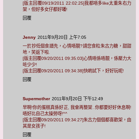
[版主回覆09/19/2011 22:02:25]我都唔多like太重朱右力
架，但好多女仔都好噃!
回覆
Jenny
2011年9月20日 上午7:05
一於抄低個食譜先，心情唔靚?請您食粒朱古力糖，甜甜
地，笑返下啦.
[版主回覆09/20/2011 09:35:03]心情唔係唔靚，係壓力大
咗少少!
[版主回覆09/20/2011 09:34:38]快啲試下，好好玩呢!
回覆
Supermother
2011年9月20日 下午12:49
早啊!你的蛋糕真係好正, 我會再整架..你都要好好休息啊!
唔好比自己太操勞呀!^^
[版主回覆09/20/2011 09:34:27]朱古力個個都喜歡架，由
其是女孩子!
回覆