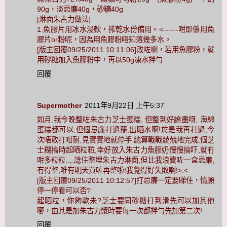
90g，淡忌廉40g，砂糖40g
[淋面朱古力做法]
1.魚膠片用冰水浸軟，搾乾水份備用。<------咁即係用魚
膠片or粉呢，因為用魚膠粉唔知落幾多水。
[版主回覆09/25/2011 10:11:06]改咗喇，若用魚膠粉，就
用砂糖加入魚膠粉中，再以50g凍水拌勻
回覆
Supermother
2011年9月22日 上午5:37
如月,我今晚整咗朱古力芝士蛋糕, 但整到好論盡呀, 海綿
蛋糕都可以,但個忌廉打過籠,出晒水啊!於是我再打過,今
次唔敢打咁耐,見實實地就停手.總算戰戰兢兢地完成,個芝
士糊搞時起晒粒粒,幸好放入朱古力魚膠奶慢慢搞吓,就冇
咁多粒粒..,.諗住整埋朱古力淋面,但比我浪費咗一盒忌廉,
冇得整,唯有明天買咗再整啦!我覺得好失敗啊!>.<
[版主回覆09/25/2011 10:12:57]打忌廉一定要睇住，情願
停一停看可以否?
起晒粒，你夠軟未?芝士要同砂糖打到滑先可以加其他
嘢，由其是加朱古力漿時要每一次都拌勻先加第二次!
回覆