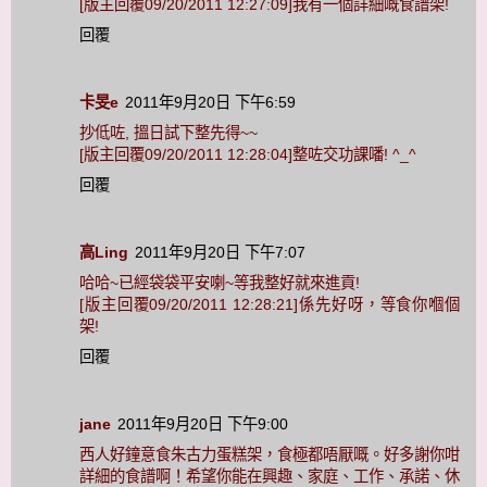
[版主回覆09/20/2011 12:27:09]我有一個詳細嘅食譜架!
回覆
卡旻e
2011年9月20日 下午6:59
抄低咗, 搵日試下整先得~~
[版主回覆09/20/2011 12:28:04]整咗交功課噃! ^_^
回覆
高Ling
2011年9月20日 下午7:07
哈哈~已經袋袋平安喇~等我整好就來進貢!
[版主回覆09/20/2011 12:28:21]係先好呀，等食你嗰個
架!
回覆
jane
2011年9月20日 下午9:00
西人好鐘意食朱古力蛋糕架，食極都唔厭嘅。好多謝你咁
詳細的食譜啊！希望你能在興趣、家庭、工作、承諾、休