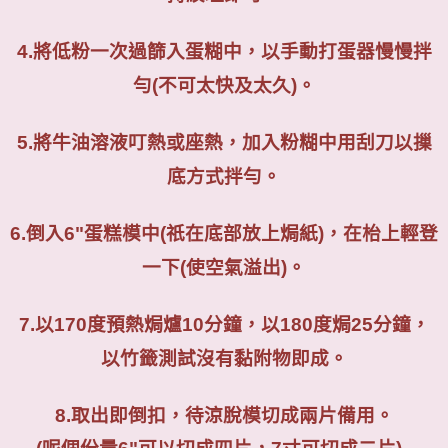
4.
將低粉一次過篩入蛋糊中，以手動打蛋器慢慢拌
勻
(
不可太快及太久
)
。
5.
將牛油溶液叮熱或座熱，加入粉糊中用刮刀以摷
底方式拌勻。
6.
倒入
6"
蛋糕模中
(
祇在底部放上焗紙
)
，在枱上輕登
一下
(
使空氣溢出
)
。
7.
以
170
度預熱焗爐
10
分鐘，以
180
度焗
25
分鐘，
以竹籤測試沒有黏附物即成。
8.
取出即倒扣，待涼脫模切成兩片備用。