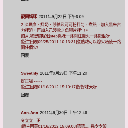
靚囡媽咪
2011年9月22日 下午6:09
2.淡忌廉、鮮奶、砂糖及可可粉拌勻，煮熱，加入黑朱古
力拌溶，再加入己浸軟之魚膠片拌勻。
如月,我想問呢個step係咪一路開住慢火一路攪佢呀
[版主回覆09/25/2011 10:13:31]煮熱咗可以熄火唔使一路
開住個火!
回覆
Sweetlily
2011年9月29日 下午11:20
好正喎~~~~
[版主回覆01/16/2012 15:10:17]好好味天呀
回覆
Ann-Ann
2011年9月30日 上午12:46
令立立.. 正
[版主回覆01/16/2012 15:09:08]嘻嘻.....幾令令架