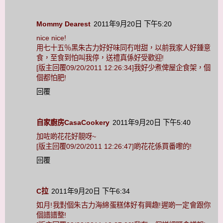
Mommy Dearest
2011年9月20日 下午5:20
nice nice!
用七十五％黑朱古力好好味同冇咁甜，以前我家人好鍾意
食，至食到怕叫我停，送禮真係好受歡迎!
[版主回覆09/20/2011 12:26:34]我好少煮俾屋企食架，個
個都怕肥!
回覆
自家廚房CasaCookery
2011年9月20日 下午5:40
加咗啲花花好靚呀~
[版主回覆09/20/2011 12:26:47]啲花花係買番嚟的!
回覆
C拉
2011年9月20日 下午6:34
如月!我對個朱古力海綿蛋糕体好有興趣!遲啲一定會跟你
個譜譜整!