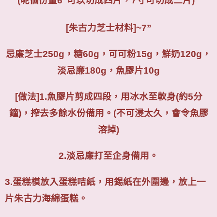
(呢個份量6"可以切成四片，7寸可切成二片)
[
朱古力芝士材料
]~7”
忌廉芝士
250g
，糖
60g
，可可粉
15g
，鮮奶
120g
，
淡忌廉
180g
，魚膠片
10g
[做法
]
1.魚膠片剪成四段，用冰水至軟身
(
約
5
分
鐘
)
，搾去多餘水份備用。
(
不可浸太久，會令魚膠
溶掉
)
2.
淡忌廉打至企身備用。
3.
蛋糕模放入蛋糕咭紙，用錫紙在外圍邊，放上一
片朱古力海綿蛋糕。