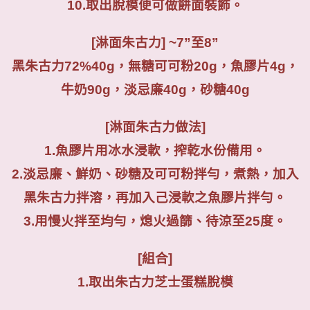
10.
取出脫模便可做餅面裝飾。
[
淋面朱古力
] ~7”
至
8”
黑朱古力
72%40g
，無糖可可粉
20g
，魚膠片
4g
，
牛奶
90g
，淡忌廉
40g
，砂糖
40g
[
淋面朱古力做法
]
1.
魚膠片用冰水浸軟，搾乾水份備用。
2.
淡忌廉、鮮奶、砂糖及可可粉拌勻，煮熱，加入
黑朱古力拌溶，再加入己浸軟之魚膠片拌勻。
3.
用慢火拌至均勻，熄火過篩、待涼至
25
度。
[
組合
]
1.
取出朱古力芝士蛋糕脫模