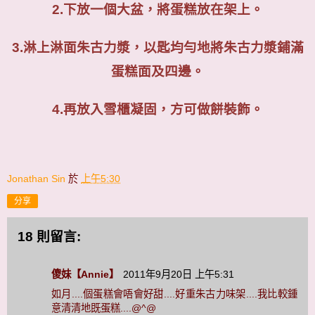
2.
下放一個大盆，將蛋糕放在架上。
3.
淋上淋面朱古力漿，以匙均勻地將朱古力漿鋪滿
蛋糕面及四邊。
4.
再放入雪櫃凝固，方可做餅裝飾。
Jonathan Sin
於
上午5:30
分享
18 則留言:
傻妹【Annie】
2011年9月20日 上午5:31
如月....個蛋糕會唔會好甜....好重朱古力味架....我比較鍾
意清清地既蛋糕....@^@