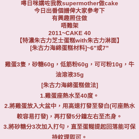
噚日咪講咗我教supermother做cake
今日出番個譜俾大家參考下
有興趣照住做
唔難架
2011~CAKE 40
【特濃朱古力芝士蛋糕with朱古力淋面】
[朱古力海綿蛋糕材料
]~6"
或
7”
雞蛋
3
隻，砂糖
60g
，低筋粉
60g
，可可粉
10g
，牛
油溶液
35g
[
朱古力海綿蛋糕做法
]
1.
雞蛋座熱水至
40
度。
2.
將雞蛋放入大盆中，用高速打發至發白
(
可座熱水
較容易打發
)
，再打發
5
分鐘左右至杰身。
3.
將砂糖分
3
次加入打勻，直至蛋糊提起回落能可保
持紋理即可。