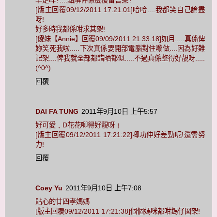
早走咩?....點解仲係度覆留言架?
[版主回覆09/12/2011 17:21:01]哈哈....我都笑自己論盡
呀!
好多時我都係咁求其架!
[傻妹【Annie】回覆09/09/2011 21:33:18]如月.....真係俾
妳笑死我啦.....下次真係要開部電腦對住嚟做....因為好難
記架....俾我就全部都錯晒都似.....不過真係整得好靚呀.....
(^0^)
回覆
DAI FA TUNG
2011年9月10日 上午5:57
好可愛﹑D花花唧得好靚呀﹗
[版主回覆09/12/2011 17:21:22]唧功仲好差勁呢!還需努
力!
回覆
Coey Yu
2011年9月10日 上午7:08
貼心的廿四孝媽媽
[版主回覆09/12/2011 17:21:38]個個媽咪都咁錫仔囡架!