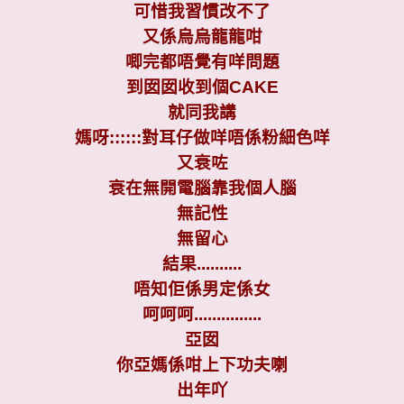
可惜我習慣改不了
又係烏烏龍龍咁
唧完都唔覺有咩問題
到囡囡收到個CAKE
就同我講
媽呀::::::對耳仔做咩唔係粉細色咩
又衰咗
衰在無開電腦靠我個人腦
無記性
無留心
結果..........
唔知佢係男定係女
呵呵呵...............
亞囡
你亞媽係咁上下功夫喇
出年吖