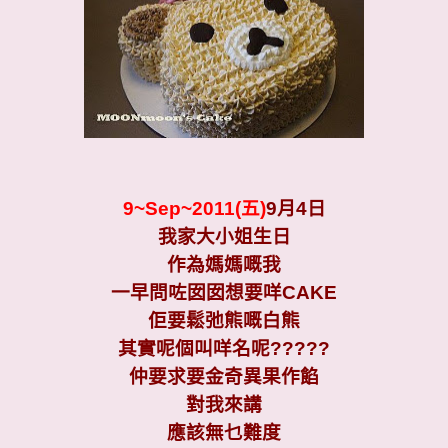
9~Sep~2011(五)
9月4日
我家大小姐生日
作為媽媽嘅我
一早問咗囡囡想要咩CAKE
佢要鬆弛熊嘅白熊
其實呢個叫咩名呢?????
仲要求要金奇異果作餡
對我來講
應該無乜難度