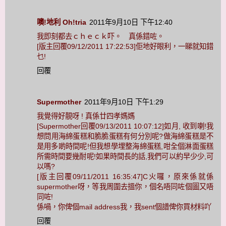
噢!地利 Oh!tria
2011年9月10日 下午12:40
我即刻都去ｃｈｅｃｋ吓。 真係錯咗。
[版主回覆09/12/2011 17:22:53]佢地好眼利，一睇就知錯
乜!
回覆
Supermother
2011年9月10日 下午1:29
我覺得好靚呀 ! 真係廿四孝媽媽
[Supermother回覆09/13/2011 10:07:12]如月, 收到喇!我
想問用海綿蛋糕和脆脆蛋糕有何分別呢?做海綿蛋糕是不
是用多啲時間呢!但我想學埋整海綿蛋糕,咁全個淋面蛋糕
所需時間要幾耐呢!如果時間長的話,我們可以約早少少,可
以嗎?
[版主回覆09/11/2011 16:35:47]C火囉，原來係就係
supermother呀，等我周圍去搵你，個名唔同咗個圖又唔
同咗!
係喎，你俾個mail address我，我sent個譜俾你買材料吖
回覆