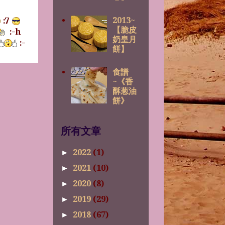
2013~
:7
【脆皮
:-h
奶皇月
:-
餅】
食譜
~《香
酥葱油
餅》
所有文章
2022
(1)
►
2021
(10)
►
2020
(8)
►
2019
(29)
►
2018
(67)
►