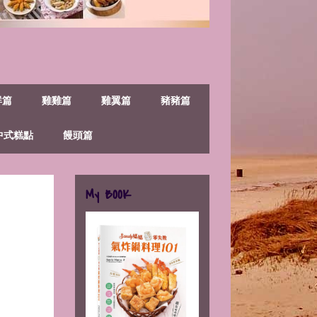
鮮篇
雞雞篇
雞翼篇
豬豬篇
中式糕點
饅頭篇
My BOOK