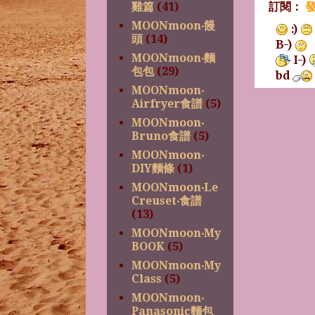
訂閱：
發
雞篇
(41)
MOONmoon‧饅
:)
頭
(14)
B-)
MOONmoon‧麵
I-)
包包
(29)
bd
MOONmoon‧
Airfryer食譜
(5)
MOONmoon‧
Bruno食譜
(5)
MOONmoon‧
DIY麵條
(1)
MOONmoon‧Le
Creuset‧食譜
(13)
MOONmoon‧My
BOOK
(5)
MOONmoon‧My
Class
(5)
MOONmoon‧
Panasonic麵包