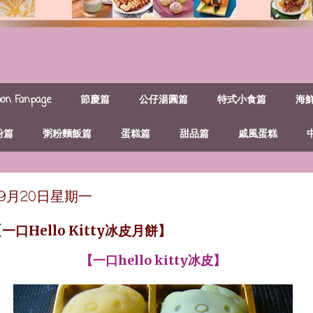
n Fanpage
節慶篇
公仔湯圓篇
特式小食篇
海
粉篇
粥粉麵飯篇
蛋糕篇
甜品篇
戚風蛋糕
年9月20日星期一
一口Hello Kitty冰皮月餅】
【一口hello kitty冰皮】