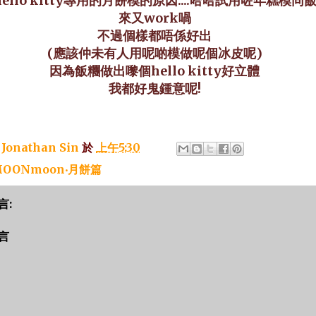
llo kitty專用的月餅模的原因....哈哈
試用咗年糕模同
來又work喎
不過個樣都唔係好出
(應該仲未有人用呢啲模做呢個冰皮呢)
因為飯糰做出嚟個hello kitty好立體
我都好鬼鍾意呢!
：
Jonathan Sin
於
上午5:30
OONmoon‧月餅篇
言:
言