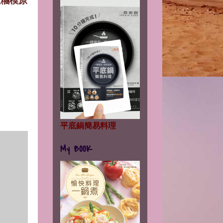
飯糰模
原
平底鍋簡易料理
My BOOK