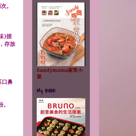
兩次。
味)搓
，存放
Sandymama家常小
菜
耳口鼻
My BOOK
粉。