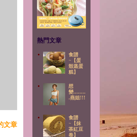
熱門文章
食譜
~【蛋
殼蒸蛋
糕】
想
變........
.燕姐!!!
食譜
的文章
~【抹
茶紅豆
卷】