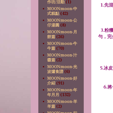
作坊/活動
(1)
1.
MOONmoon‧中
式糕點
(42)
MOONmoon‧公
仔湯圓
(8)
3.
MOONmoon‧月
勻，完
餅篇
(26)
MOONmoon‧牛
牛篇
(70)
MOONmoon‧汁
醬篇
(2)
MOONmoon‧光
5.冰
波爐食譜
(6)
MOONmoon‧好
介紹
(91)
6.
MOONmoon‧年
年月月
(132)
MOONmoon‧羊
羊篇
(2)