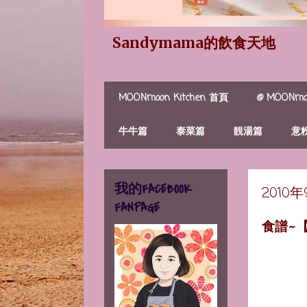
Sandymama的飲食天地
MOONmoon Kitchen 首頁
@ MOONmoo
牛牛篇
泰菜篇
靚湯篇
意
我的FACEBOOK
2010
FANPAGE
食譜~【