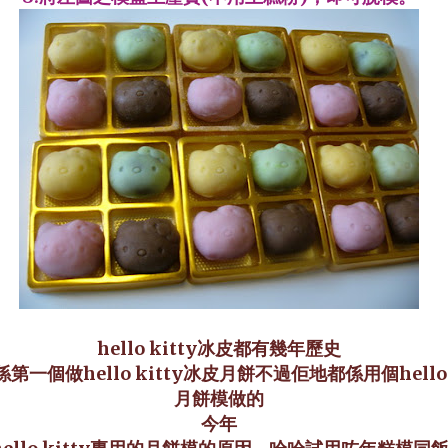
hello kitty冰皮都有幾年歷史
第一個做hello kitty冰皮月餅
不過佢地都係用個hello k
月餅模做的
今年