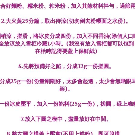
先混合好麵粉、糯米粉、粘米粉，加入其餘材料拌勻，過篩
2.大火蒸25分鐘，取出待涼(切勿倒去粉糰面之水份)。
粉糰稍涼，搓滑，將冰皮分成四份，加入不同香油(除個人口
全放涼放入雪柜冷藏1小時。(我沒有放入雪柜都可以包到
在枱時記得要蓋上保鮮紙)
4.先將預備好之餡，分成32g一份搓圓。
皮分成25g一份(份量剛剛好，太多會起邊，太少會無晒眼
架)。
將一份冰皮壓平，加入一份餡料(25g一份)，搓圓，碌上糕
7.放入下圖之模中，盡量放好在中間。
8.將左圖之模蓋上壓實(不用上糕粉)，即可脫模。