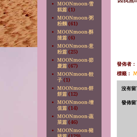
因我無he
MOONmoon‧雪
糕篇
(1)
MOONmoon‧粥
粉麵
(61)
MOONmoon‧酥
撻篇
(6)
MOONmoon‧意
粉篇
(25)
MOONmoon‧節
發佈者
慶篇
(67)
標籤：
M
MOONmoon‧餃
子
(1)
MOONmoon‧餅
沒有留
餅篇
(12)
MOONmoon‧增
發佈留
值篇
(14)
MOONmoon‧蔬
菜篇
(46)
MOONmoon‧豬
豬篇
(129)