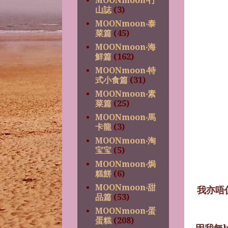
MOONmoon‧行
山誌
(3)
MOONmoon‧泰
菜篇
(45)
MOONmoon‧海
鮮篇
(162)
MOONmoon‧特
式小食篇
(31)
MOONmoon‧素
菜篇
(25)
MOONmoon‧馬
卡龍
(3)
MOONmoon‧淘
宝宝
(5)
MOONmoon‧焗
糕餅
(6)
MOONmoon‧甜
我亦唔係
品篇
(53)
MOONmoon‧蛋
蛋糕
(208)