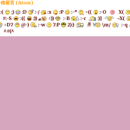
佈留言 (Atom)
:(
;)
:D
:-/
:x
:P
:-*
=((
:-O
X(
#:-S
:((
:))
=))
:-B
:-c
:)]
~X(
=D7
@-)
:-w
7:P
2):)
:!!
\m/
:-q
^#(^