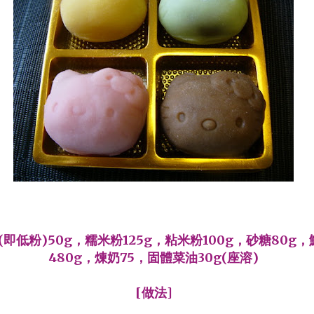
(即低粉)50g，糯米粉125g，粘米粉100g，砂糖80g，
480g，煉奶75，固體菜油30g(座溶)
[做法]