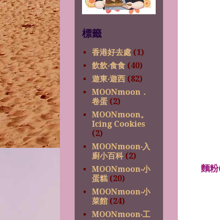
標籤
香港好去處
(1)
飲飲‧食食
(40)
遊東‧遊西
(82)
MOONmoon．
卷蛋
(2)
MOONmoon。
Icing Cookies
(2)
MOONmoon‧入
廚小百科
(2)
麵粉
MOONmoon‧小
蛋糕
(20)
MOONmoon‧小
菜館
(24)
MOONmoon‧工