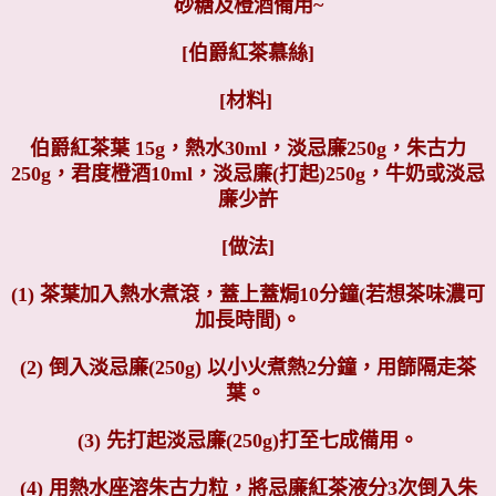
砂糖及橙酒備用~
[伯爵紅茶慕絲]
[材料]
伯爵紅茶葉 15g，
熱水30ml，
淡忌廉250g，
朱古力
250g，
君度橙酒10ml，
淡忌廉(打起)250g，
牛奶或淡忌
廉少許
[做法]
(1) 茶葉加入熱水煮滾，蓋上蓋焗10分鐘(若想茶味濃可
加長時間)。
(2) 倒入淡忌廉(250g) 以小火煮熱2分鐘，用篩隔走茶
葉。
(3) 先打起淡忌廉(250g)打至七成備用。
(4) 用熱水座溶朱古力粒，將忌廉紅茶液分3次倒入朱