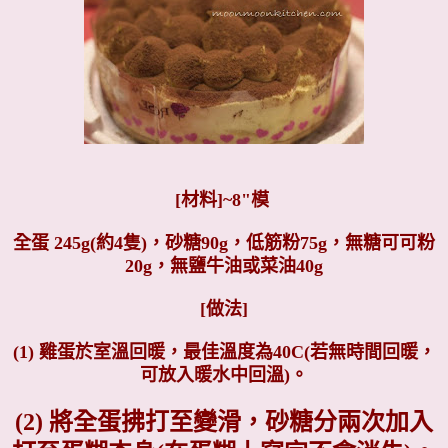
[材料]~8"模
全蛋 245g(約4隻)，
砂糖90g，
低筋粉75g，無糖
可可粉
20g，
無鹽牛油或菜油40g
[做法]
(1) 雞蛋於室溫回暖，最佳溫度為40C(若無時間回暖，
可放入暖水中回溫)。
(2) 將全蛋拂打至變滑，砂糖分兩次加入