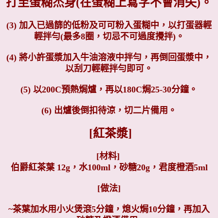
打至蛋糊杰身(在蛋糊上寫字不會消失)。
(3) 加入
已過篩的低粉及可可粉入蛋糊中，以打蛋器輕
輕拌勻(最多8圈，切忌不可過度攪拌)。
(4)
將小許蛋漿加入牛油溶液中拌勻，再倒回蛋漿中，
以刮刀輕輕拌勻即可。
(5) 以200C預熱焗爐，再以180C焗25-30分鐘。
(6) 出爐後倒扣待涼，切二片備用。
[紅茶漿]
[材料]
伯爵紅茶葉 12g，
水100ml，
砂糖20g，
君度橙酒5ml
[做法]
~茶葉加水用小火煲滾5分鐘，
熄火焗10分鐘，再加入