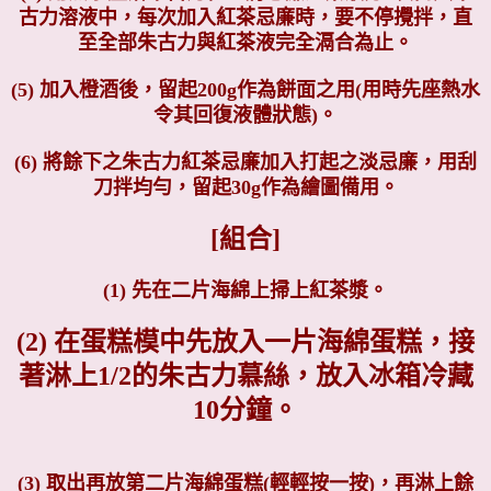
古力溶液中，每次加入紅茶忌廉時，要不停攪拌，直
至全部朱古力與紅茶液完全滆合為止。
(5) 加入橙酒後，留起200g作為餅面之用(用時先座熱水
令其回復液體狀態)。
(6) 將餘下之朱古力紅茶忌廉加入打起之淡忌廉，用刮
刀拌均勻，留起30g作為繪圖備用。
[組合]
(1) 先在二片海綿上掃上紅茶漿。
(2) 在蛋糕模中先放入一片海綿蛋糕，接
著淋上1/2的朱古力慕絲，放入冰箱冷藏
10分鐘。
(3)
取出再放第二片海綿蛋糕(輕輕按一按)，再淋上餘