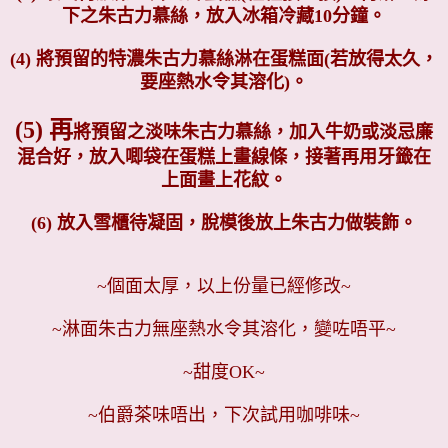
下之朱古力慕絲，放入冰箱冷藏10分鐘。
(4)
將預留的特濃朱古力慕絲淋在蛋糕面(若放得太久，
要座熱水令其溶化)。
(5) 再
將預留之淡味朱古力慕絲，加入牛奶或淡忌廉
混合好，放入唧袋在蛋糕上畫線條，接著再用牙籤在
上面畫上花紋。
(6) 放入雪櫃待凝固，脫模後放上朱古力做裝飾。
~個面太厚，以上份量已經修改~
~淋面朱古力無座熱水令其溶化，變咗唔平~
~甜度OK~
~伯爵茶味唔出，下次試用咖啡味~