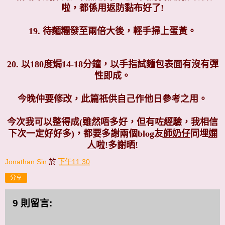
啦，都係用返防黏布好了!
19. 待麵糰發至兩倍大後，輕手掃上蛋黃。
20. 以180度焗14-18分鐘，以手指試麵包表面有沒有彈
性即成。
今晚仲要修改，此篇祇供自己作他日參考之用。
今次我可以整得成(雖然唔多好，但有咗經驗，我相信
下次一定好好多)，都要多謝兩個blog友
師奶仔
同埋
嫻
人
啦!多謝晒!
Jonathan Sin
於
下午11:30
分享
9 則留言: