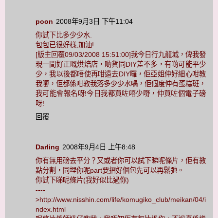
poon
2008年9月3日 下午11:04
你試下比多少少水.
包包已很好樣,加油!
[版主回覆09/03/2008 15:51:00]我今日行九龍城，俾我發
現一間好正嘅烘焙店，啲貨同DIY差不多，有啲可能平少
少，我以後都唔使再咁遠去DIY囉，佢亞姐仲好細心咁教
我嘢，佢都係咁教我落多少少水喎，佢個度仲有蛋糕班，
我可能會報名呀!今日我都買咗唔少嘢，仲買咗個電子磅
呀!
回覆
Darling
2008年9月4日 上午8:48
你有無用磅去平分？又或者你可以試下睇呢條片，佢有教
點分割，同埋你呢part要摺好個包先可以再鬆弛。
你試下睇呢條片(我好似比過你)
----
>http://www.nisshin.com/life/komugiko_club/meikan/04/i
ndex.html