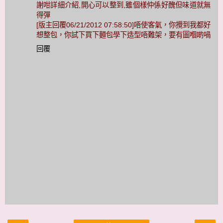
謝咁詳細介紹,開心可以整到,雖個樣仲係好醜但味道就無
得彈
[版主回覆06/21/2012 07:58:50]唔使客氣，你攪到我都好
想整包，你試下買下麵包學下造型唔難架，要有圖嗰啲喎
回覆