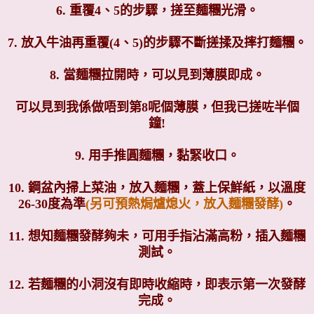
6. 重覆4、5的步驟，搓至麵糰光滑。
7. 放入牛油再重覆(4、5)的步驟不斷搓揉及摔打麵糰。
8. 當麵糰拉開時，可以見到薄膜即成。
可以見到我係做唔到第8呢個薄膜，但我已搓咗半個
鐘!
9. 用手推圓麵糰，黏緊收口。
10. 鋼盆內掃上菜油，放入麵糰，蓋上保鮮紙，以溫度
26-30度為準
(另可預熱焗爐熄火，放入麵糰發酵)
。
11. 想知麵糰發酵夠未，可用手指沾滿高粉，插入麵糰
測試。
12. 若麵糰的小洞沒有即時收縮時，即表示第一次發酵
完成。