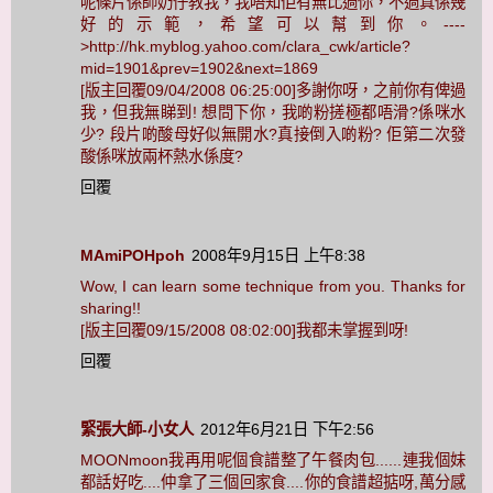
呢條片係師奶仔教我，我唔知佢有無比過你，不過真係幾
好的示範，希望可以幫到你。----
>http://hk.myblog.yahoo.com/clara_cwk/article?
mid=1901&prev=1902&next=1869
[版主回覆09/04/2008 06:25:00]多謝你呀，之前你有俾過
我，但我無睇到! 想問下你，我啲粉搓極都唔滑?係咪水
少? 段片啲酸母好似無開水?真接倒入啲粉? 佢第二次發
酸係咪放兩杯熱水係度?
回覆
MAmiPOHpoh
2008年9月15日 上午8:38
Wow, I can learn some technique from you. Thanks for
sharing!!
[版主回覆09/15/2008 08:02:00]我都未掌握到呀!
回覆
緊張大師-小女人
2012年6月21日 下午2:56
MOONmoon我再用呢個食譜整了午餐肉包......連我個妹
都話好吃....仲拿了三個回家食....你的食譜超掂呀,萬分感