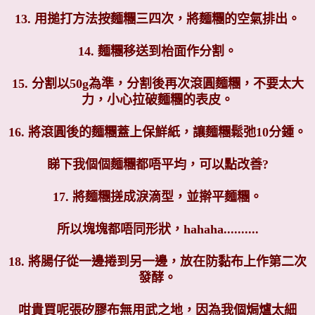
13. 用搥打方法按麵糰三四次，將麵糰的空氣排出。
14. 麵糰移送到枱面作分割。
15. 分割以50g為準，分割後再次滾圓麵糰，不要太大
力，小心拉破麵糰的表皮。
16. 將滾圓後的麵糰蓋上保鮮紙，讓麵糰鬆弛10分鍾。
睇下我個個麵糰都唔平均，可以點改善?
17. 將麵糰搓成淚滴型，並擀平麵糰。
所以塊塊都唔同形狀，hahaha..........
18. 將腸仔從一邊捲到另一邊，放在防黏布上作第二次
發酵。
咁貴買呢張矽膠布無用武之地，因為我個焗爐太細