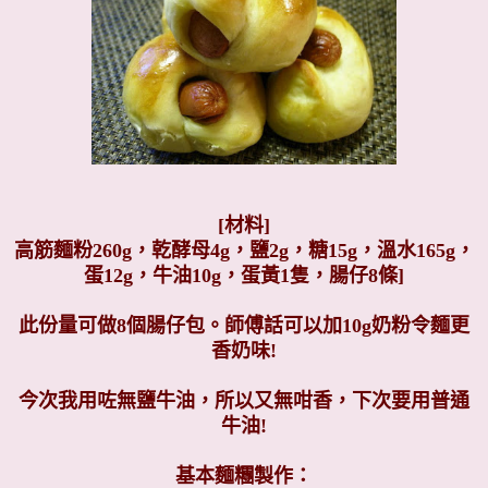
[材料]
高筋麵粉260g，乾酵母4g，鹽2g，糖15g，溫水165g，
蛋12g，牛油10g，蛋黃1隻，腸仔8條]
此份量可做8個腸仔包。師傅話可以加10g奶粉令麵更
香奶味!
今次我用咗無鹽牛油，所以又無咁香，下次要用普通
牛油!
基本麵糰製作：