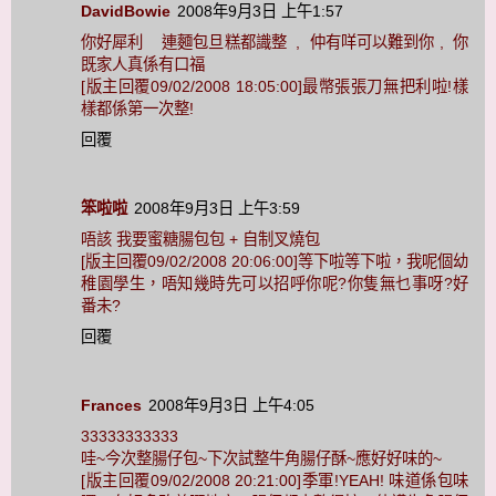
DavidBowie
2008年9月3日 上午1:57
你好犀利 連麵包旦糕都識整 , 仲有咩可以難到你 , 你
既家人真係有口福
[版主回覆09/02/2008 18:05:00]最幣張張刀無把利啦!樣
樣都係第一次整!
回覆
笨啦啦
2008年9月3日 上午3:59
唔該 我要蜜糖腸包包 + 自制叉燒包
[版主回覆09/02/2008 20:06:00]等下啦等下啦，我呢個幼
稚園學生，唔知幾時先可以招呼你呢?你隻無乜事呀?好
番未?
回覆
Frances
2008年9月3日 上午4:05
33333333333
哇~今次整腸仔包~下次試整牛角腸仔酥~應好好味的~
[版主回覆09/02/2008 20:21:00]季軍!YEAH! 味道係包味