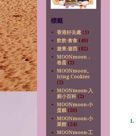
標籤
香港好去處
(1)
飲飲‧食食
(40)
遊東‧遊西
(82)
MOONmoon．
卷蛋
(2)
MOONmoon。
Icing Cookies
(2)
MOONmoon‧入
廚小百科
(2)
MOONmoon‧小
蛋糕
(20)
MOONmoon‧小
1
菜館
(24)
MOONmoon‧工