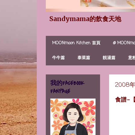
Sandymama的飲食天地
MOONmoon Kitchen 首頁
@ MOONmoo
牛牛篇
泰菜篇
靚湯篇
意
我的FACEBOOK
2008
FANPAGE
食譜~