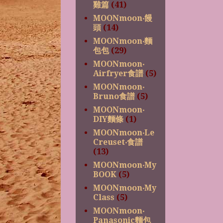
雞篇
(41)
MOONmoon‧饅
頭
(14)
MOONmoon‧麵
包包
(29)
MOONmoon‧
Airfryer食譜
(5)
MOONmoon‧
Bruno食譜
(5)
MOONmoon‧
DIY麵條
(1)
MOONmoon‧Le
Creuset‧食譜
(13)
MOONmoon‧My
BOOK
(5)
MOONmoon‧My
Class
(5)
MOONmoon‧
Panasonic麵包