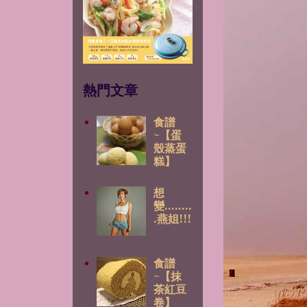
熱門文章
食譜
~【蛋
殼蒸蛋
糕】
想
變........
.燕姐!!!
食譜
~【抹
茶紅豆
卷】