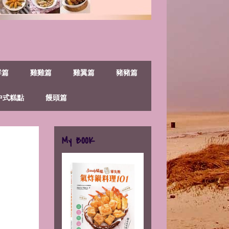
鮮篇
雞雞篇
雞翼篇
豬豬篇
中式糕點
饅頭篇
My BOOK