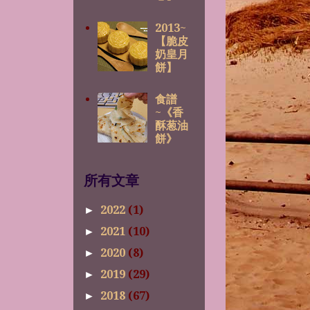
2013~
【脆皮
奶皇月
餅】
食譜
~《香
酥葱油
餅》
所有文章
2022
(1)
►
2021
(10)
►
2020
(8)
►
2019
(29)
►
2018
(67)
►