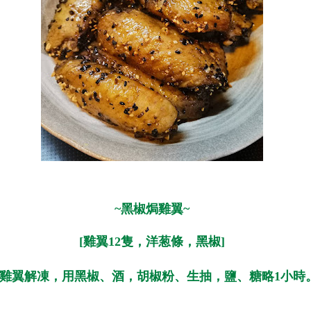
~黑椒焗雞翼~
[雞翼12隻，洋葱條，黑椒]
. 雞翼解凍，用黑椒、酒，胡椒粉、生抽，鹽、糖略1小時