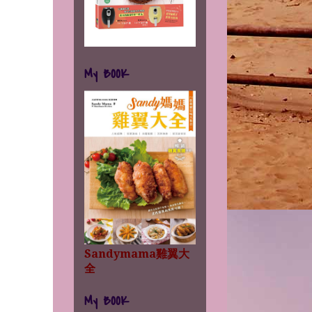
My BOOK
Sandymama雞翼大
全
。
My BOOK