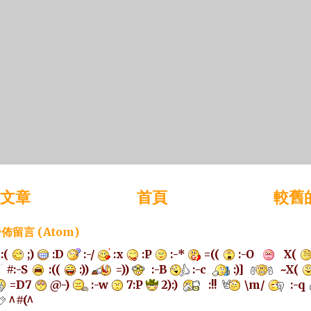
文章
首頁
較舊
佈留言 (Atom)
:(
;)
:D
:-/
:x
:P
:-*
=((
:-O
X(
#:-S
:((
:))
=))
:-B
:-c
:)]
~X(
=D7
@-)
:-w
7:P
2):)
:!!
\m/
:-q
^#(^