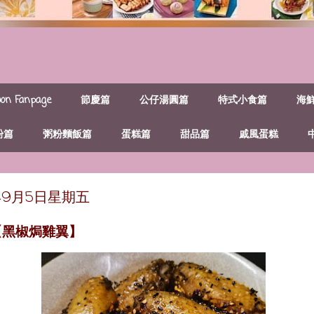
n Fanpage
節慶篇
公仔湯圓篇
特式小食篇
海
粉篇
粥粉麵飯篇
蛋糕篇
甜品篇
戚風蛋糕
年9月5日星期五
【黑椒焗雞翼】