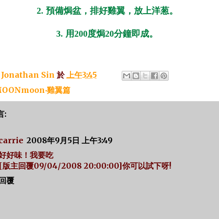
2. 預備焗盆，排好雞翼，放上洋葱。
3. 用200度焗20分鐘即成。
：
Jonathan Sin
於
上午3:45
OONmoon‧雞翼篇
言:
carrie
2008年9月5日 上午3:49
好好味！我要吃
[版主回覆09/04/2008 20:00:00]你可以試下呀!
回覆