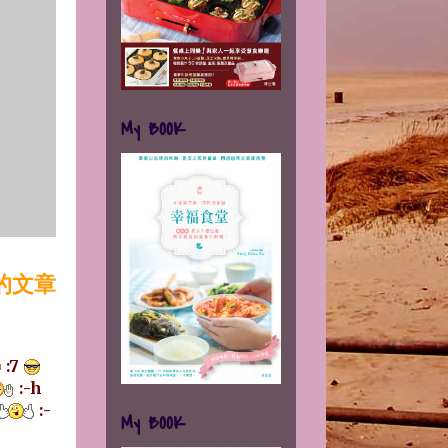
My BOOK
的文章
:7
:-h
:-
My BOOK