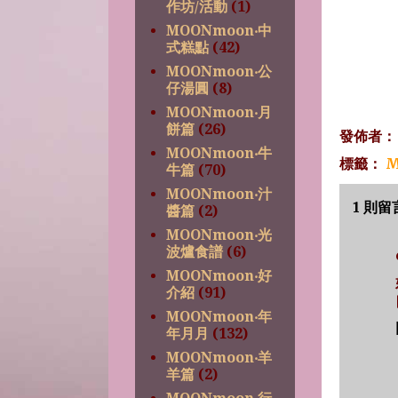
作坊/活動
(1)
MOONmoon‧中
式糕點
(42)
MOONmoon‧公
仔湯圓
(8)
MOONmoon‧月
餅篇
(26)
發佈者
MOONmoon‧牛
標籤：
M
牛篇
(70)
MOONmoon‧汁
1 則留
醬篇
(2)
MOONmoon‧光
波爐食譜
(6)
MOONmoon‧好
介紹
(91)
MOONmoon‧年
年月月
(132)
MOONmoon‧羊
羊篇
(2)