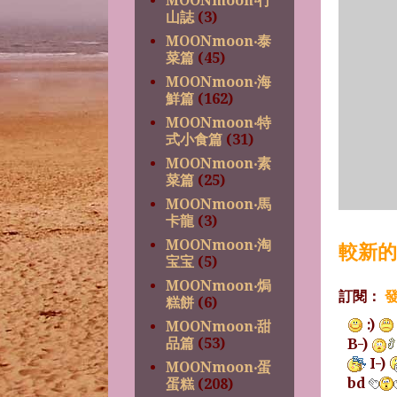
MOONmoon‧行
山誌
(3)
MOONmoon‧泰
菜篇
(45)
MOONmoon‧海
鮮篇
(162)
MOONmoon‧特
式小食篇
(31)
MOONmoon‧素
菜篇
(25)
MOONmoon‧馬
卡龍
(3)
MOONmoon‧淘
較新的
宝宝
(5)
MOONmoon‧焗
訂閱：
發
糕餅
(6)
:)
MOONmoon‧甜
B-)
品篇
(53)
I-)
MOONmoon‧蛋
bd
蛋糕
(208)