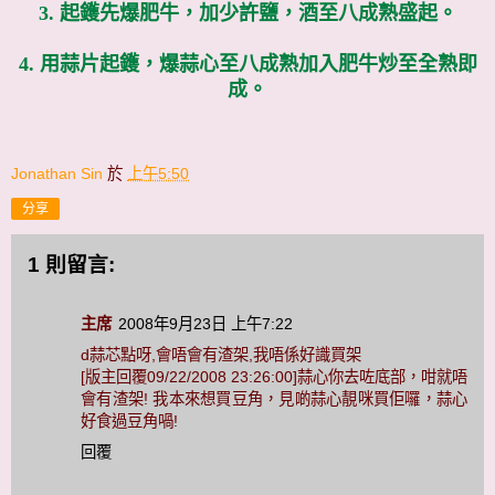
3. 起鑊先爆肥牛，加少許鹽，酒至八成熟盛起。
4. 用蒜片起鑊，爆蒜心至八成熟加入肥牛炒至全熟即
成。
Jonathan Sin
於
上午5:50
分享
1 則留言:
主席
2008年9月23日 上午7:22
d蒜芯點呀,會唔會有渣架,我唔係好識買架
[版主回覆09/22/2008 23:26:00]蒜心你去咗底部，咁就唔
會有渣架! 我本來想買豆角，見啲蒜心靚咪買佢囉，蒜心
好食過豆角喎!
回覆