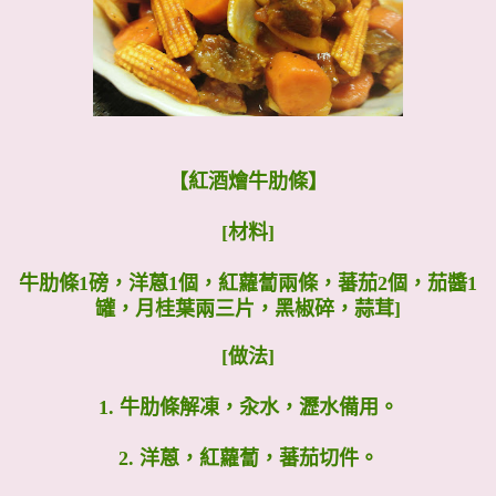
【紅酒燴牛肋條】
[材料]
牛肋條1磅，洋蒽1個，紅蘿蔔兩條，蕃茄2個，茄醬1
罐，月桂葉兩三片，黑椒碎，蒜茸]
[做法]
1. 牛肋條解凍，汆水，瀝水備用。
2. 洋蒽，紅蘿蔔，蕃茄切件。