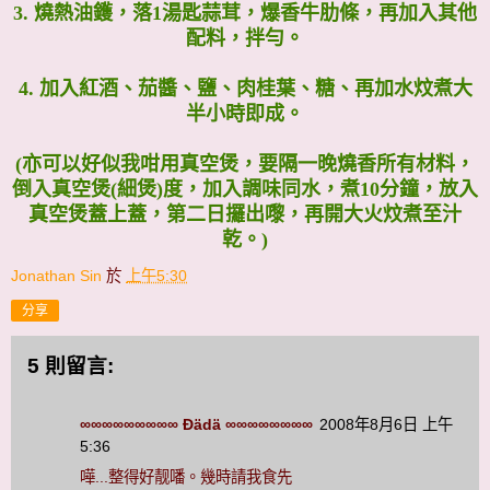
3. 燒熱油鑊，落1湯匙蒜茸，爆香牛肋條，再加入其他
配料，拌勻。
4. 加入紅酒、茄醬、鹽、肉桂葉、糖、再加水炆煮大
半小時即成。
(亦可以好似我咁用真空煲，要隔一晚燒香所有材料，
倒入真空煲(細煲)度，加入調味同水，煮10分鐘，放入
真空煲蓋上蓋，第二日攞出嚟，再開大火炆煮至汁
乾。)
Jonathan Sin
於
上午5:30
分享
5 則留言:
∞∞∞∞∞∞∞∞∞ Ðädä ∞∞∞∞∞∞∞∞
2008年8月6日 上午
5:36
嘩...整得好靓噃。幾時請我食先