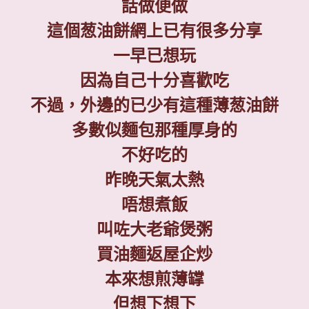
話做便做
這個葱油餅網上已有很多分享
一早已想玩
因為自己十分喜歡吃
不過，外邊的已少有這種薄葱油餅
多數似麵包那種厚身的
不好吃的
昨晚天氣太熱
唔想煮飯
叫咗大老爺煲粥
買油麵返屋企炒
本來想煎薄罉
但想下想下