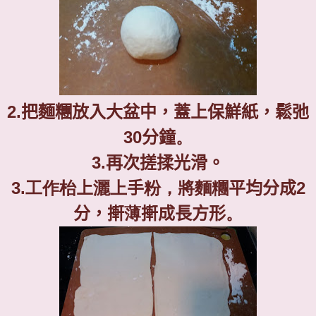
2.
把麵糰放入大盆中，蓋上保鮮紙，鬆弛
30
分鐘
。
3.
再次搓揉光滑。
3.
工作枱
上
灑上
手
粉，將麵糰
平均分成
2
分，搟
薄
搟成長方形
。