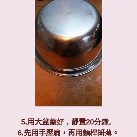
5.
用大盆
蓋好，
靜置
2
0
分鐘。
6.
先
用手壓
扁，再
用麵桿
搟
薄
。