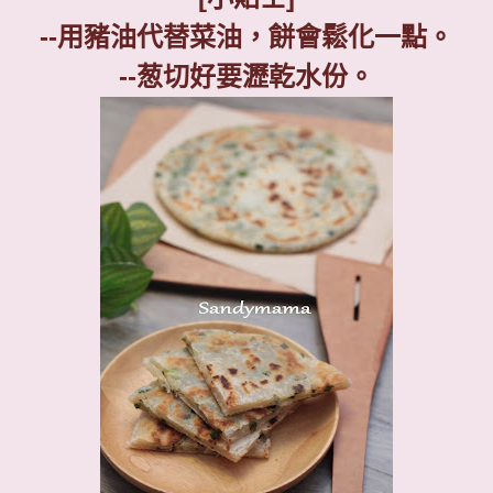
--
用豬油代替菜油，餅會鬆化一點。
--
葱切好要瀝乾水份。