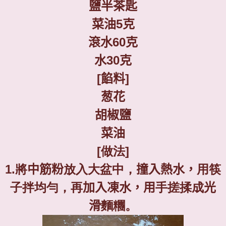
鹽半茶匙
菜油
5
克
滾水
60
克
水
30
克
[
餡料
]
葱花
胡椒鹽
菜油
[
做法
]
1.
將
中筋粉
放入大盆中，
撞入熱水，
用筷
子拌均勻，再
加入凍水，用
手搓揉成
光
滑
麵糰。