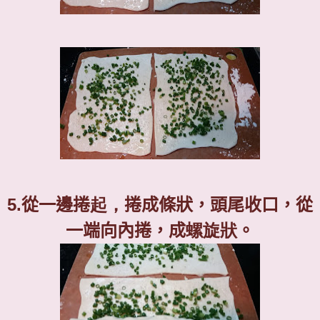
5.
從一邊捲
起，
捲成條狀，頭尾收口，從
一端向內捲，成
螺旋狀
。