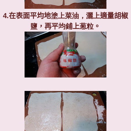
4.
在表面平均地
塗上菜油，灑上
適量胡椒
鹽
，再
平均鋪
上
葱粒
。