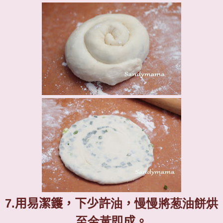
7.
用易潔鑊，下少許
油
，
慢慢將葱油餅烘
至金黃即
成。