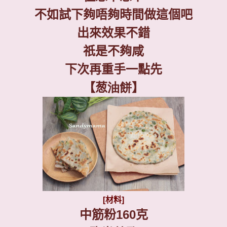
不如試下夠唔夠時間做這個吧
出來效果不錯
祇是不夠咸
下次再重手一點先
【葱
油餅
】
[材料]
中筋粉
160
克