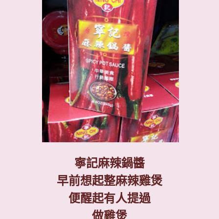
寧記麻辣鍋醬
早前想起整麻辣雞煲
便醒起有人提過
做雞煲