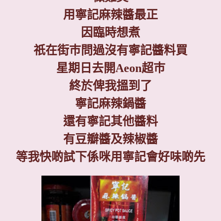
用寧記麻辣醬最正
因臨時想煮
祇在街巿問過沒有寧記醬料買
星期日去開
Aeon
超巿
終於俾我搵到了
寧記麻辣鍋醬
還有寧記其他醬料
有豆瓣醬及辣椒醬
等我快啲試下係咪用寧記會好味啲先