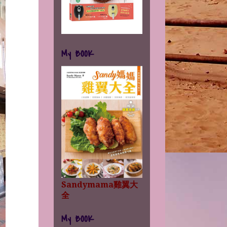
My BOOK
Sandymama雞翼大
全
My BOOK