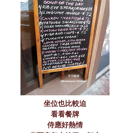
坐位也比較迫
看看餐牌
侍應好熱情