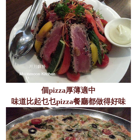
個
pizza
厚薄適中
味道比起乜乜
pizza
餐廳都做得好味