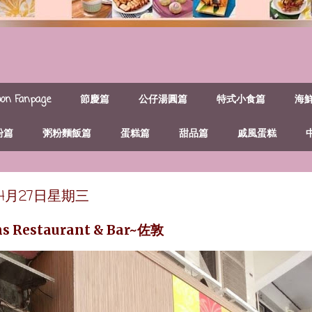
n Fanpage
節慶篇
公仔湯圓篇
特式小食篇
海
粉篇
粥粉麵飯篇
蛋糕篇
甜品篇
戚風蛋糕
年4月27日星期三
ns Restaurant & Bar~佐敦