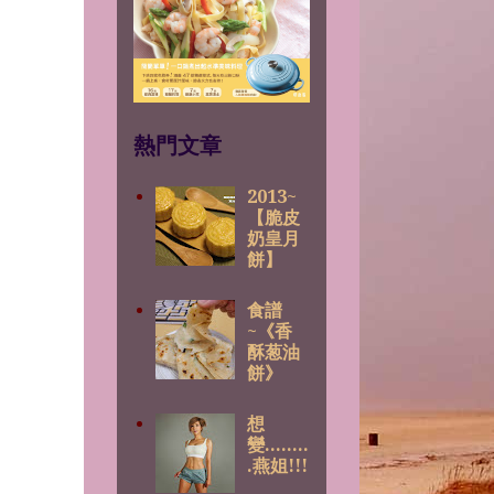
熱門文章
2013~
【脆皮
奶皇月
餅】
食譜
~《香
酥葱油
餅》
想
變........
.燕姐!!!