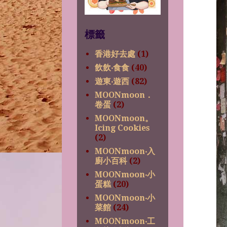
標籤
香港好去處
(1)
飲飲‧食食
(40)
遊東‧遊西
(82)
MOONmoon．
卷蛋
(2)
MOONmoon。
Icing Cookies
(2)
MOONmoon‧入
廚小百科
(2)
MOONmoon‧小
蛋糕
(20)
MOONmoon‧小
菜館
(24)
MOONmoon‧工