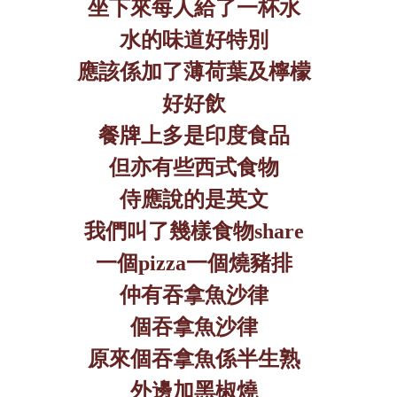
坐下來每人給了一杯水
水的味道好特別
應該係加了薄荷葉及檸檬
好好飲
餐牌上多是印度食品
但亦有些西式食物
侍應說的是英文
我們叫了幾樣食物
share
一個
pizza
一個燒豬排
仲有吞拿魚沙律
個吞拿魚沙律
原來個吞拿魚係半生熟
外邊加黑椒燒