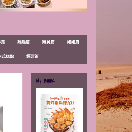
鮮篇
雞雞篇
雞翼篇
豬豬篇
中式糕點
饅頭篇
My BOOK