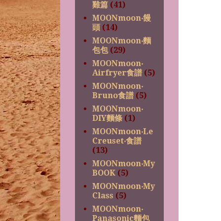
雞篇
(41)
MOONmoon‧饅
頭
(14)
MOONmoon‧麵
包包
(29)
MOONmoon‧
Airfryer食譜
(5)
MOONmoon‧
Bruno食譜
(5)
MOONmoon‧
DIY麵條
(1)
MOONmoon‧Le
Creuset‧食譜
(13)
MOONmoon‧My
BOOK
(5)
MOONmoon‧My
Class
(5)
MOONmoon‧
Panasonic麵包