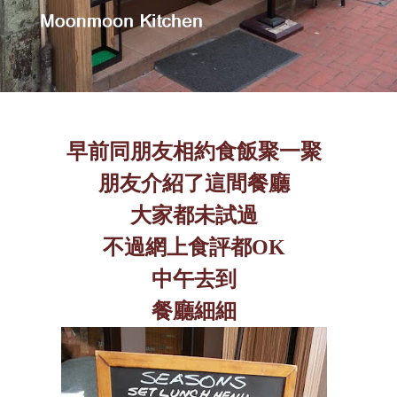
早前同朋友相約食飯聚一聚
朋友介紹了這間餐廳
大家都未試過
不過網上食評都
OK
中午去到
餐廳細細