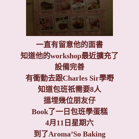
一直有留意他的面書
知道他的
workshop
最近擴充了
設備完善
有衝動去跟
Charles Sir
學嘢
知道包班祇需要
8
人
搵埋幾位朋友仔
Book
了一日包班學蛋糕
4
月
11
日星期六
到了
Aroma’So Baking