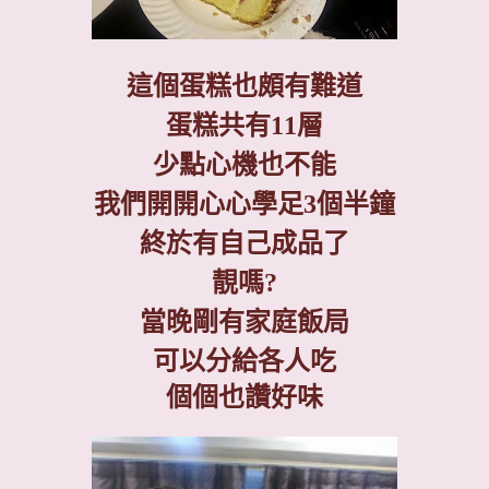
這個蛋糕也頗有難道
蛋糕共有
11
層
少點心機也不能
我們開開心心學足
3
個半鐘
終於有自己成品了
靚嗎
?
當晚剛有家庭飯局
可以分給各人吃
個個也讚好味