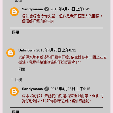
Sandymama
2015年4月25日 上午6:49
唔知會唔會令你失望，但這是我們石籬人的回憶，
個個都好懷念的味道
回覆
Unknown
2015年4月25日 上午8:31
以前深水埗有好多狗仔粉車仔檔, 依家好似有一間上左去
街鋪。我覺得豬油渣係狗仔粉嘅靈魂 ! ^^
回覆
回覆
Sandymama
2015年4月26日 上午9:15
深水埗的豬油渣麵我由街邊檔幫襯到而家，但佢同
狗仔粉唔同，唔知你係咪講周記豬油渣麵呢?
回覆