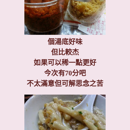
個湯底好味
但比較杰
如果可以稀一點更好
今次有
70
分吧
不太滿意但可解思念之苦