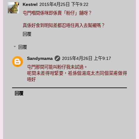
Kestrel
2015年4月25日 下午9:22
屯門嗰間係咪即係賣「粉仔」舖呀？
真係好食到明知差都忍唔住再入去幫襯嗎？
回覆
回覆
Sandymama
2015年4月26日 上午9:17
屯門那間可能叫粉仔我未試過。
呢間未差得咁緊要，祇係個湯底太杰同個菜甫做得
唔好
回覆