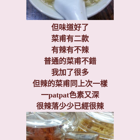
但味道好了
菜甫有二款
有辣有不辣
普通的菜甫不錯
我加了很多
但辣的菜甫同上次一樣
一
patpat
色素又深
很辣落少少已經很辣