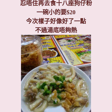
忍唔住再去食十八座狗仔粉
一碗小的要
$20
今次樣子好像好了一點
不過湯底唔夠熱