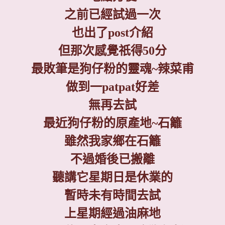
之前已經試過一次
也出了
post
介紹
但那次感覺祇得
50
分
最敗筆是狗仔粉的靈魂
~
辣菜甫
做到一
patpat
好差
無再去試
最近狗仔粉的原產地
~
石籬
雖然我家鄉在石籬
不過婚後已搬離
聽講它星期日是休業的
暫時未有時間去試
上星期經過油麻地