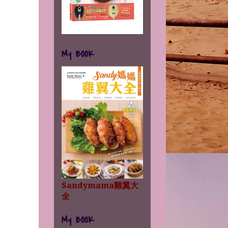
My BOOK
Sandymama雞翼大
全
My BOOK