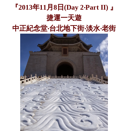
『
2013
年
11
月
8
日
(Day 2
‧
Part II)
』
捷運一天遊
中正紀念堂‧台北地下街‧淡水‧老街