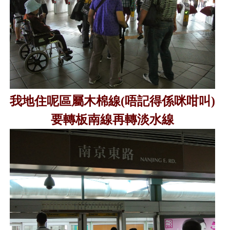
我地住呢區屬木棉線
(
唔記得係咪咁叫
)
要轉板南線再轉淡水線