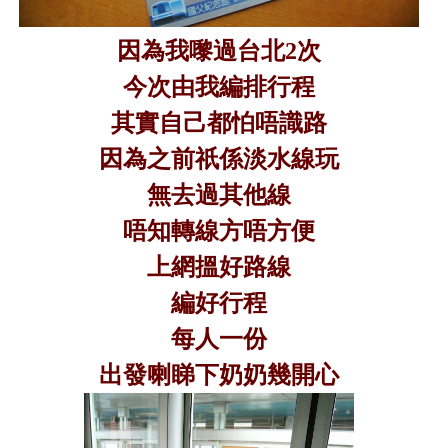
因為我嚟過台北
2
次
今次由我編排行程
其實自己都怕唔識路
因為之前祇係淡水線玩
無去過其他線
唔知轉線方唔方便
上網搵好路線
編好行程
每人一份
出發喇睇下奶奶幾開心