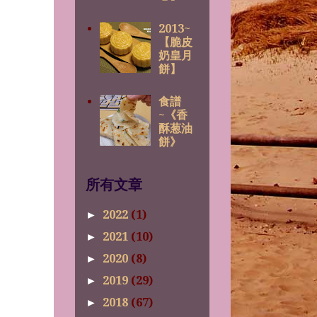
2013~
【脆皮
奶皇月
餅】
食譜
~《香
酥葱油
餅》
所有文章
2022
(1)
►
2021
(10)
►
2020
(8)
►
2019
(29)
►
2018
(67)
►