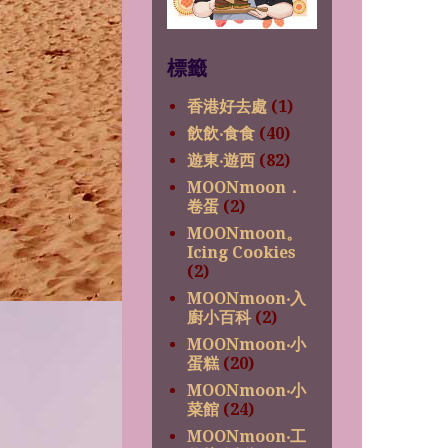
標籤
香港好去處
(1)
飲飲‧食食
(40)
遊東‧遊西
(82)
MOONmoon．
卷蛋
(2)
MOONmoon。
Icing Cookies
(2)
MOONmoon‧入
廚小百科
(2)
MOONmoon‧小
蛋糕
(20)
MOONmoon‧小
菜館
(24)
MOONmoon‧工