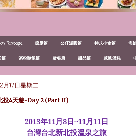
n Fanpage
節慶篇
公仔湯圓篇
特式小食篇
海
粉篇
粥粉麵飯篇
蛋糕篇
甜品篇
戚風蛋糕
年12月17日星期二
4天遊~Day 2 (Part II)
2013
11
8
~11
11
年
月
日
月
日
台灣台北新北投溫泉之旅