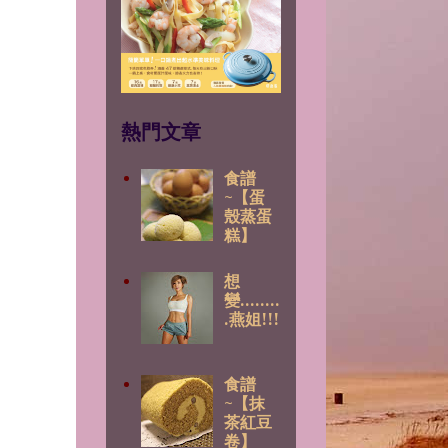
熱門文章
食譜
~【蛋
殼蒸蛋
糕】
想
變........
.燕姐!!!
食譜
~【抹
茶紅豆
卷】