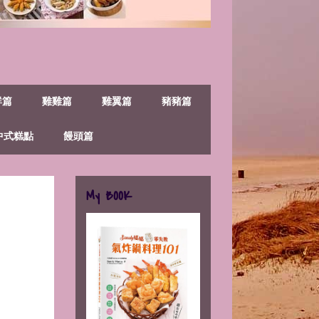
鮮篇
雞雞篇
雞翼篇
豬豬篇
中式糕點
饅頭篇
My BOOK