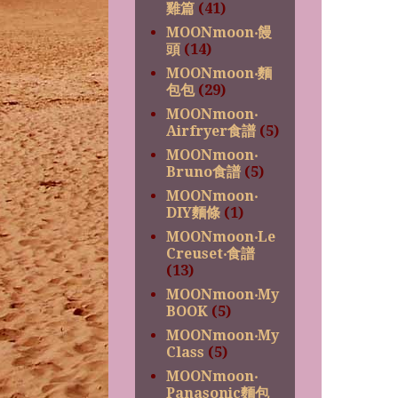
雞篇
(41)
MOONmoon‧饅
頭
(14)
MOONmoon‧麵
包包
(29)
MOONmoon‧
Airfryer食譜
(5)
MOONmoon‧
Bruno食譜
(5)
MOONmoon‧
DIY麵條
(1)
MOONmoon‧Le
Creuset‧食譜
(13)
MOONmoon‧My
BOOK
(5)
MOONmoon‧My
Class
(5)
MOONmoon‧
Panasonic麵包